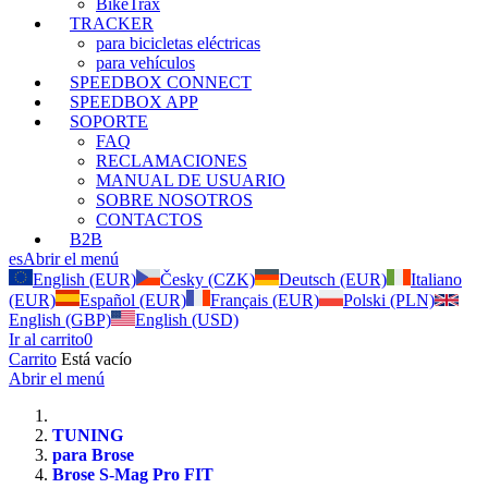
BikeTrax
TRACKER
para bicicletas eléctricas
para vehículos
SPEEDBOX CONNECT
SPEEDBOX APP
SOPORTE
FAQ
RECLAMACIONES
MANUAL DE USUARIO
SOBRE NOSOTROS
CONTACTOS
B2B
es
Abrir el menú
English (EUR)
Česky (CZK)
Deutsch (EUR)
Italiano
(EUR)
Español (EUR)
Français (EUR)
Polski (PLN)
English (GBP)
English (USD)
Ir al carrito
0
Carrito
Está vacío
Abrir el menú
TUNING
para Brose
Brose S-Mag Pro FIT