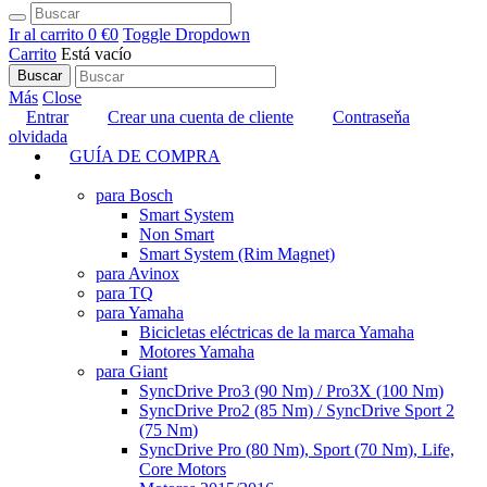
Ir al carrito
0 €
0
Toggle Dropdown
Carrito
Está vacío
Buscar
Más
Close
Entrar
Crear una cuenta de cliente
Contraseňa
olvidada
GUÍA DE COMPRA
TUNING
para Bosch
Smart System
Non Smart
Smart System (Rim Magnet)
para Avinox
para TQ
para Yamaha
Bicicletas eléctricas de la marca Yamaha
Motores Yamaha
para Giant
SyncDrive Pro3 (90 Nm) / Pro3X (100 Nm)
SyncDrive Pro2 (85 Nm) / SyncDrive Sport 2
(75 Nm)
SyncDrive Pro (80 Nm), Sport (70 Nm), Life,
Core Motors