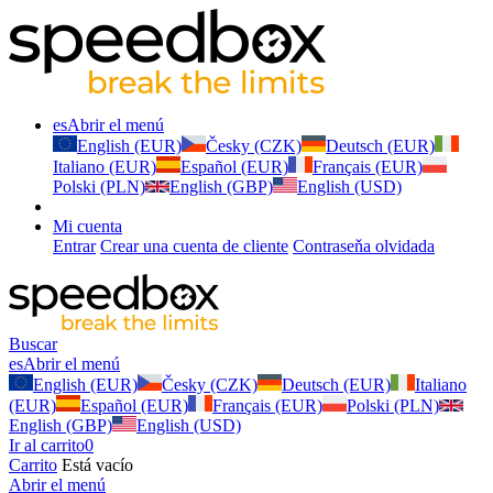
es
Abrir el menú
English (EUR)
Česky (CZK)
Deutsch (EUR)
Italiano (EUR)
Español (EUR)
Français (EUR)
Polski (PLN)
English (GBP)
English (USD)
Mi cuenta
Entrar
Crear una cuenta de cliente
Contraseňa olvidada
Buscar
es
Abrir el menú
English (EUR)
Česky (CZK)
Deutsch (EUR)
Italiano
(EUR)
Español (EUR)
Français (EUR)
Polski (PLN)
English (GBP)
English (USD)
Ir al carrito
0
Carrito
Está vacío
Abrir el menú