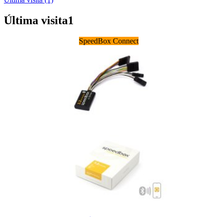
Última visita
1
SpeedBox Connect