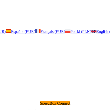
EUR)
Español (EUR)
Français (EUR)
Polski (PLN)
English
SpeedBox Connect