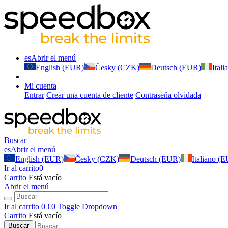
es
Abrir el menú
English (EUR)
Česky (CZK)
Deutsch (EUR)
Ital
Mi cuenta
Entrar
Crear una cuenta de cliente
Contraseňa olvidada
Buscar
es
Abrir el menú
English (EUR)
Česky (CZK)
Deutsch (EUR)
Italiano (
Ir al carrito
0
Carrito
Está vacío
Abrir el menú
Ir al carrito
0 €
0
Toggle Dropdown
Carrito
Está vacío
Buscar