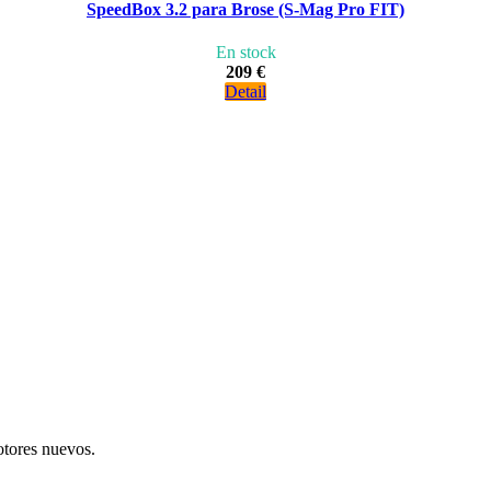
SpeedBox 3.2 para Brose (S-Mag Pro FIT)
En stock
209 €
Detail
otores nuevos.