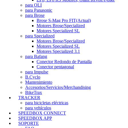
para OLI
para Panasonic
para Brose
Brose S-Mag Pro FIT
(Actual)
Motores Brose/Specialized
Motores Specialized SL
para Specialized
Motores Brose/Specialized
Motores Specialized SL
Motores Specialized 3.1
para Bafang
Conector Redondo de Pantalla
Conector pentagonal
para Impulse
B.Cyclo
Mantenimiento
Accesorios/Servicios/Merchandising
BikeTrax
TRACKER
para bicicletas eléctricas
para vehículos
SPEEDBOX CONNECT
SPEEDBOX APP
SOPORTE