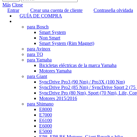
Más
Close
Entrar
Crear una cuenta de cliente
Contraseňa olvidada
GUÍA DE COMPRA
TUNING
para Bosch
Smart System
Non Smart
Smart System (Rim Magnet)
para Avinox
para TQ
para Yamaha
Bicicletas eléctricas de la marca Yamaha
Motores Yamaha
para Giant
SyncDrive Pro3 (90 Nm) / Pro3X (100 Nm)
SyncDrive Pro2 (85 Nm) / SyncDrive Sport 2 (7
SyncDrive Pro (80 Nm), Sport (70 Nm), Life, Cor
Motores 2015/2016
para Shimano
E8000
E7000
E6100
E6000
E5000
EP8, EP8 RS Motores, Giant Revolt e-bike