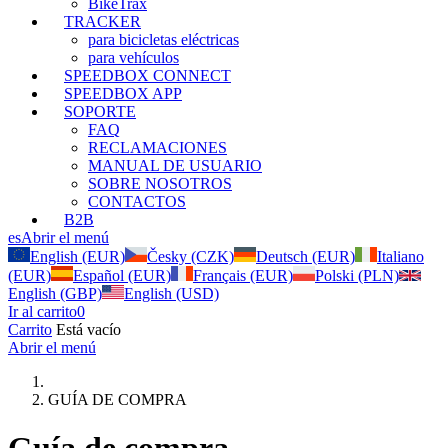
BikeTrax
TRACKER
para bicicletas eléctricas
para vehículos
SPEEDBOX CONNECT
SPEEDBOX APP
SOPORTE
FAQ
RECLAMACIONES
MANUAL DE USUARIO
SOBRE NOSOTROS
CONTACTOS
B2B
es
Abrir el menú
English (EUR)
Česky (CZK)
Deutsch (EUR)
Italiano
(EUR)
Español (EUR)
Français (EUR)
Polski (PLN)
English (GBP)
English (USD)
Ir al carrito
0
Carrito
Está vacío
Abrir el menú
GUÍA DE COMPRA