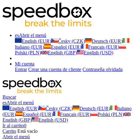
es
Abrir el menú
English (EUR)
Česky (CZK)
Deutsch (EUR)
Italiano (EUR)
Español (EUR)
Français (EUR)
Polski (PLN)
English (GBP)
English (USD)
Mi cuenta
Entrar
Crear una cuenta de cliente
Contraseňa olvidada
Buscar
es
Abrir el menú
English (EUR)
Česky (CZK)
Deutsch (EUR)
Italiano
(EUR)
Español (EUR)
Français (EUR)
Polski (PLN)
English (GBP)
English (USD)
Ir al carrito
0
Carrito
Está vacío
Abrir el menú