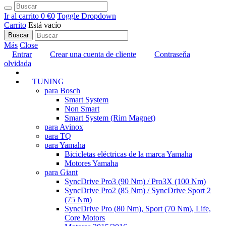
Ir al carrito
0 €
0
Toggle Dropdown
Carrito
Está vacío
Buscar
Más
Close
Entrar
Crear una cuenta de cliente
Contraseňa
olvidada
GUÍA DE COMPRA
(Actual)
TUNING
para Bosch
Smart System
Non Smart
Smart System (Rim Magnet)
para Avinox
para TQ
para Yamaha
Bicicletas eléctricas de la marca Yamaha
Motores Yamaha
para Giant
SyncDrive Pro3 (90 Nm) / Pro3X (100 Nm)
SyncDrive Pro2 (85 Nm) / SyncDrive Sport 2
(75 Nm)
SyncDrive Pro (80 Nm), Sport (70 Nm), Life,
Core Motors