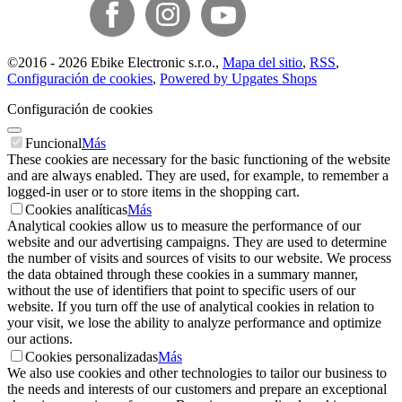
©
2016 -
2026
Ebike Electronic s.r.o.
,
Mapa del sitio
,
RSS
,
Configuración de cookies
,
Powered by Upgates Shops
Configuración de cookies
Funcional
Más
These cookies are necessary for the basic functioning of the website
and are always enabled. They are used, for example, to remember a
logged-in user or to store items in the shopping cart.
Cookies analíticas
Más
Analytical cookies allow us to measure the performance of our
website and our advertising campaigns. They are used to determine
the number of visits and sources of visits to our website. We process
the data obtained through these cookies in a summary manner,
without the use of identifiers that point to specific users of our
website. If you turn off the use of analytical cookies in relation to
your visit, we lose the ability to analyze performance and optimize
our actions.
Cookies personalizadas
Más
We also use cookies and other technologies to tailor our business to
the needs and interests of our customers and prepare an exceptional