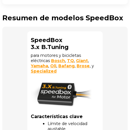
Resumen de modelos SpeedBox
SpeedBox
3.x B.Tuning
para motores y bicicletas
eléctricas
Bosch
,
TQ
,
Giant
,
Yamaha
,
Oli
,
Bafang
,
Brose
, y
Specialized
Características clave
Límite de velocidad
ajustable