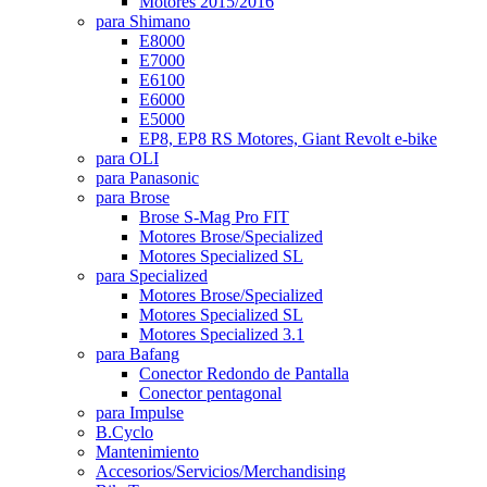
Motores 2015/2016
para Shimano
E8000
E7000
E6100
E6000
E5000
EP8, EP8 RS Motores, Giant Revolt e-bike
para OLI
para Panasonic
para Brose
Brose S-Mag Pro FIT
Motores Brose/Specialized
Motores Specialized SL
para Specialized
Motores Brose/Specialized
Motores Specialized SL
Motores Specialized 3.1
para Bafang
Conector Redondo de Pantalla
Conector pentagonal
para Impulse
B.Cyclo
Mantenimiento
Accesorios/Servicios/Merchandising