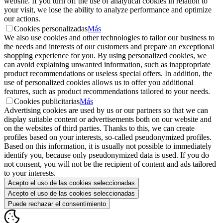
website. If you turn off the use of analytical cookies in relation to
your visit, we lose the ability to analyze performance and optimize
our actions.
Cookies personalizadas
Más
We also use cookies and other technologies to tailor our business to
the needs and interests of our customers and prepare an exceptional
shopping experience for you. By using personalized cookies, we
can avoid explaining unwanted information, such as inappropriate
product recommendations or useless special offers. In addition, the
use of personalized cookies allows us to offer you additional
features, such as product recommendations tailored to your needs.
Cookies publicitarias
Más
Advertising cookies are used by us or our partners so that we can
display suitable content or advertisements both on our website and
on the websites of third parties. Thanks to this, we can create
profiles based on your interests, so-called pseudonymized profiles.
Based on this information, it is usually not possible to immediately
identify you, because only pseudonymized data is used. If you do
not consent, you will not be the recipient of content and ads tailored
to your interests.
Acepto el uso de las cookies seleccionadas
Acepto el uso de las cookies seleccionadas
Puede rechazar el consentimiento