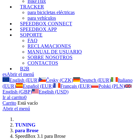
BikeTrax
TRACKER
para bicicletas eléctricas
para vehículos
SPEEDBOX CONNECT
SPEEDBOX APP
SOPORTE
FAQ
RECLAMACIONES
MANUAL DE USUARIO
SOBRE NOSOTROS
CONTACTOS
B2B
es
Abrir el menú
English (EUR)
Česky (CZK)
Deutsch (EUR)
Italiano
(EUR)
Español (EUR)
Français (EUR)
Polski (PLN)
English (GBP)
English (USD)
Ir al carrito
0
Carrito
Está vacío
Abrir el menú
TUNING
para Brose
SpeedBox 3.1 para Brose