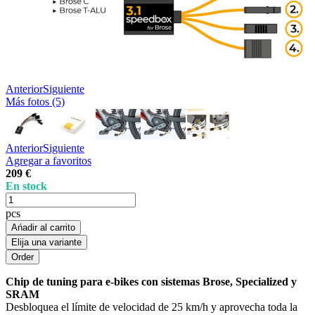
Anterior
Siguiente
Más fotos (5)
Anterior
Siguiente
Agregar a favoritos
209 €
En stock
pcs
Ańadir al carrito
Elija una variante
Chip de tuning para e-bikes con sistemas Brose, Specialized y
SRAM
Desbloquea el límite de velocidad de 25 km/h y aprovecha toda la