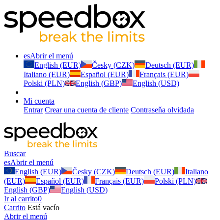
es
Abrir el menú
English (EUR)
Česky (CZK)
Deutsch (EUR)
Italiano (EUR)
Español (EUR)
Français (EUR)
Polski (PLN)
English (GBP)
English (USD)
Mi cuenta
Entrar
Crear una cuenta de cliente
Contraseňa olvidada
Buscar
es
Abrir el menú
English (EUR)
Česky (CZK)
Deutsch (EUR)
Italiano
(EUR)
Español (EUR)
Français (EUR)
Polski (PLN)
English (GBP)
English (USD)
Ir al carrito
0
Carrito
Está vacío
Abrir el menú