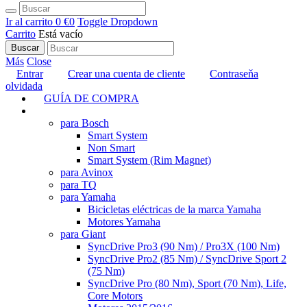
Ir al carrito
0 €
0
Toggle Dropdown
Carrito
Está vacío
Buscar
Más
Close
Entrar
Crear una cuenta de cliente
Contraseňa
olvidada
GUÍA DE COMPRA
TUNING
para Bosch
Smart System
Non Smart
Smart System (Rim Magnet)
para Avinox
para TQ
para Yamaha
Bicicletas eléctricas de la marca Yamaha
Motores Yamaha
para Giant
SyncDrive Pro3 (90 Nm) / Pro3X (100 Nm)
SyncDrive Pro2 (85 Nm) / SyncDrive Sport 2
(75 Nm)
SyncDrive Pro (80 Nm), Sport (70 Nm), Life,
Core Motors