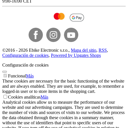
9:00-16:00 CET
©
2016 -
2026
Ebike Electronic s.r.o.
,
Mapa del sitio
,
RSS
,
Configuración de cookies
,
Powered by Upgates Shops
Configuración de cookies
Funcional
Más
These cookies are necessary for the basic functioning of the website
and are always enabled. They are used, for example, to remember a
logged-in user or to store items in the shopping cart.
Cookies analíticas
Más
Analytical cookies allow us to measure the performance of our
website and our advertising campaigns. They are used to determine
the number of visits and sources of visits to our website. We process
the data obtained through these cookies in a summary manner,
without the use of identifiers that point to specific users of our
website. If you turn off the use of analytical cookies in relation to