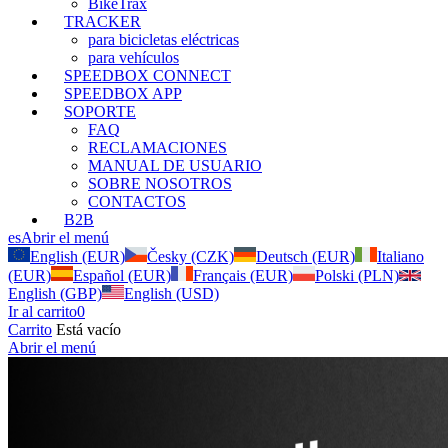
BikeTrax
TRACKER
para bicicletas eléctricas
para vehículos
SPEEDBOX CONNECT
SPEEDBOX APP
SOPORTE
FAQ
RECLAMACIONES
MANUAL DE USUARIO
SOBRE NOSOTROS
CONTACTOS
B2B
es
Abrir el menú
English (EUR)
Česky (CZK)
Deutsch (EUR)
Italiano
(EUR)
Español (EUR)
Français (EUR)
Polski (PLN)
English (GBP)
English (USD)
Ir al carrito
0
Carrito
Está vacío
Abrir el menú