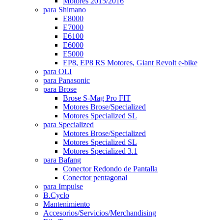
Motores 2015/2016
para Shimano
E8000
E7000
E6100
E6000
E5000
EP8, EP8 RS Motores, Giant Revolt e-bike
para OLI
para Panasonic
para Brose
Brose S-Mag Pro FIT
Motores Brose/Specialized
Motores Specialized SL
para Specialized
Motores Brose/Specialized
Motores Specialized SL
Motores Specialized 3.1
para Bafang
Conector Redondo de Pantalla
Conector pentagonal
para Impulse
B.Cyclo
Mantenimiento
Accesorios/Servicios/Merchandising