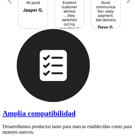
d
All good
Ecellent
Good
I 
ce
customer
communica
s
Jasper G.
service
tion, easy
w
rik
....they
payment,
Sp
switched
fast delivery
it 
out my
j
Dave G.
speedbox 3
ext
times until
bo
we had the
ne
Tobias P.
R
right one
a
....all for
free didnd
p
even had ti
wi
pay all the
s
extra
ev
shipping
is
de
pro
Amplia compatibilidad
Desarrollamos productos tanto para marcas establecidas como para
motores nuevos.