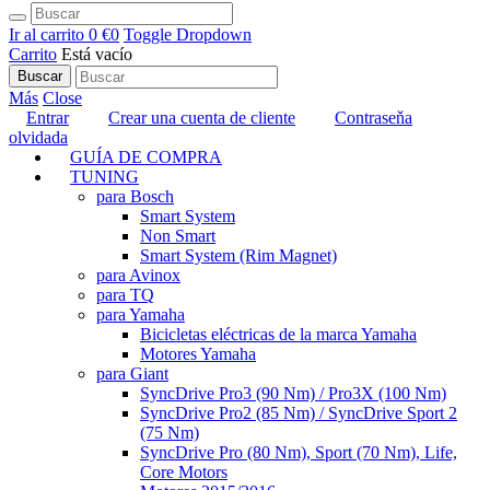
Ir al carrito
0 €
0
Toggle Dropdown
Carrito
Está vacío
Buscar
Más
Close
Entrar
Crear una cuenta de cliente
Contraseňa
olvidada
GUÍA DE COMPRA
TUNING
para Bosch
Smart System
Non Smart
Smart System (Rim Magnet)
para Avinox
para TQ
para Yamaha
Bicicletas eléctricas de la marca Yamaha
Motores Yamaha
para Giant
SyncDrive Pro3 (90 Nm) / Pro3X (100 Nm)
SyncDrive Pro2 (85 Nm) / SyncDrive Sport 2
(75 Nm)
SyncDrive Pro (80 Nm), Sport (70 Nm), Life,
Core Motors