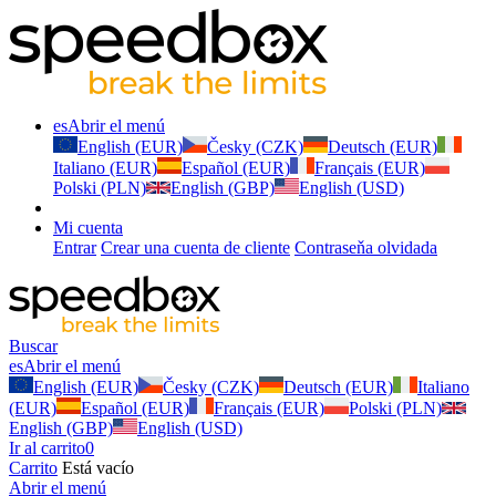
es
Abrir el menú
English (EUR)
Česky (CZK)
Deutsch (EUR)
Italiano (EUR)
Español (EUR)
Français (EUR)
Polski (PLN)
English (GBP)
English (USD)
Mi cuenta
Entrar
Crear una cuenta de cliente
Contraseňa olvidada
Buscar
es
Abrir el menú
English (EUR)
Česky (CZK)
Deutsch (EUR)
Italiano
(EUR)
Español (EUR)
Français (EUR)
Polski (PLN)
English (GBP)
English (USD)
Ir al carrito
0
Carrito
Está vacío
Abrir el menú