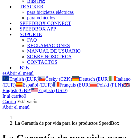
BikeTrax
TRACKER
para bicicletas eléctricas
para vehículos
SPEEDBOX CONNECT
SPEEDBOX APP
SOPORTE
FAQ
RECLAMACIONES
MANUAL DE USUARIO
SOBRE NOSOTROS
CONTACTOS
B2B
es
Abrir el menú
English (EUR)
Česky (CZK)
Deutsch (EUR)
Italiano
(EUR)
Español (EUR)
Français (EUR)
Polski (PLN)
English (GBP)
English (USD)
Ir al carrito
0
Carrito
Está vacío
Abrir el menú
La Garantía de por vida para los productos SpeedBox