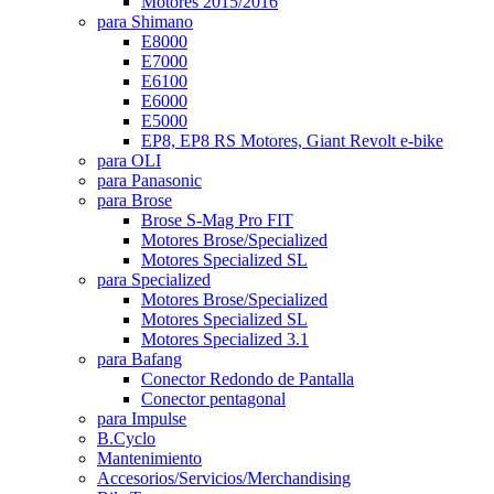
Motores 2015/2016
para Shimano
E8000
E7000
E6100
E6000
E5000
EP8, EP8 RS Motores, Giant Revolt e-bike
para OLI
para Panasonic
para Brose
Brose S-Mag Pro FIT
Motores Brose/Specialized
Motores Specialized SL
para Specialized
Motores Brose/Specialized
Motores Specialized SL
Motores Specialized 3.1
para Bafang
Conector Redondo de Pantalla
Conector pentagonal
para Impulse
B.Cyclo
Mantenimiento
Accesorios/Servicios/Merchandising