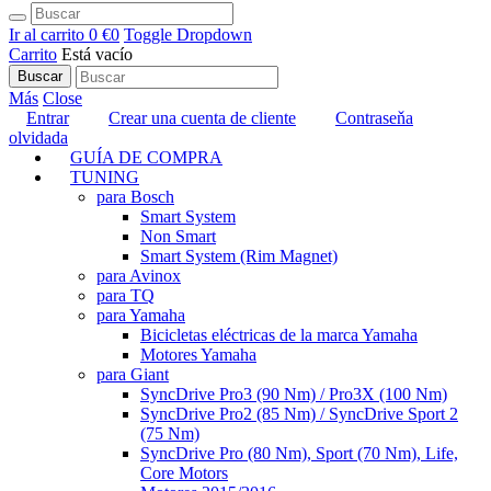
Ir al carrito
0 €
0
Toggle Dropdown
Carrito
Está vacío
Buscar
Más
Close
Entrar
Crear una cuenta de cliente
Contraseňa
olvidada
GUÍA DE COMPRA
TUNING
para Bosch
Smart System
Non Smart
Smart System (Rim Magnet)
para Avinox
para TQ
para Yamaha
Bicicletas eléctricas de la marca Yamaha
Motores Yamaha
para Giant
SyncDrive Pro3 (90 Nm) / Pro3X (100 Nm)
SyncDrive Pro2 (85 Nm) / SyncDrive Sport 2
(75 Nm)
SyncDrive Pro (80 Nm), Sport (70 Nm), Life,
Core Motors