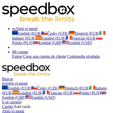
es
Abrir el menú
English (EUR)
Česky (CZK)
Deutsch (EUR)
Italiano (EUR)
Español (EUR)
Français (EUR)
Polski (PLN)
English (GBP)
English (USD)
Mi cuenta
Entrar
Crear una cuenta de cliente
Contraseňa olvidada
Buscar
es
Abrir el menú
English (EUR)
Česky (CZK)
Deutsch (EUR)
Italiano
(EUR)
Español (EUR)
Français (EUR)
Polski (PLN)
English (GBP)
English (USD)
Ir al carrito
0
Carrito
Está vacío
Abrir el menú