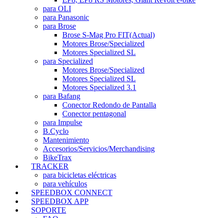
para OLI
para Panasonic
para Brose
Brose S-Mag Pro FIT
(Actual)
Motores Brose/Specialized
Motores Specialized SL
para Specialized
Motores Brose/Specialized
Motores Specialized SL
Motores Specialized 3.1
para Bafang
Conector Redondo de Pantalla
Conector pentagonal
para Impulse
B.Cyclo
Mantenimiento
Accesorios/Servicios/Merchandising
BikeTrax
TRACKER
para bicicletas eléctricas
para vehículos
SPEEDBOX CONNECT
SPEEDBOX APP
SOPORTE