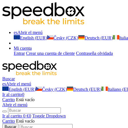
es
Abrir el menú
English (EUR)
Česky (CZK)
Deutsch (EUR)
Ital
Mi cuenta
Entrar
Crear una cuenta de cliente
Contraseňa olvidada
Buscar
es
Abrir el menú
English (EUR)
Česky (CZK)
Deutsch (EUR)
Italiano (
Ir al carrito
0
Carrito
Está vacío
Abrir el menú
Ir al carrito
0 €
0
Toggle Dropdown
Carrito
Está vacío
Buscar