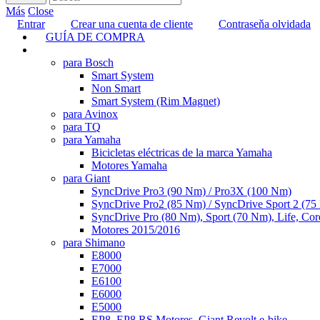
Más
Close
Entrar
Crear una cuenta de cliente
Contraseňa olvidada
GUÍA DE COMPRA
TUNING
para Bosch
Smart System
Non Smart
Smart System (Rim Magnet)
para Avinox
para TQ
para Yamaha
Bicicletas eléctricas de la marca Yamaha
Motores Yamaha
para Giant
SyncDrive Pro3 (90 Nm) / Pro3X (100 Nm)
SyncDrive Pro2 (85 Nm) / SyncDrive Sport 2 (7
SyncDrive Pro (80 Nm), Sport (70 Nm), Life, Cor
Motores 2015/2016
para Shimano
E8000
E7000
E6100
E6000
E5000
EP8, EP8 RS Motores, Giant Revolt e-bike