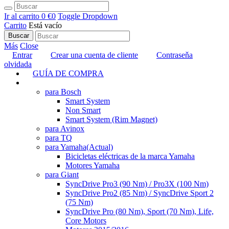
Ir al carrito
0 €
0
Toggle Dropdown
Carrito
Está vacío
Buscar
Más
Close
Entrar
Crear una cuenta de cliente
Contraseňa
olvidada
GUÍA DE COMPRA
TUNING
para Bosch
Smart System
Non Smart
Smart System (Rim Magnet)
para Avinox
para TQ
para Yamaha
(Actual)
Bicicletas eléctricas de la marca Yamaha
Motores Yamaha
para Giant
SyncDrive Pro3 (90 Nm) / Pro3X (100 Nm)
SyncDrive Pro2 (85 Nm) / SyncDrive Sport 2
(75 Nm)
SyncDrive Pro (80 Nm), Sport (70 Nm), Life,
Core Motors