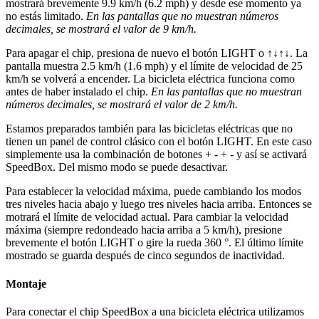
mostrará brevemente 9.9 km/h (6.2 mph) y desde ese momento ya
no estás limitado.
En las pantallas que no muestran números
decimales, se mostrará el valor de 9 km/h.
Para apagar el chip, presiona de nuevo el botón
LIGHT o ↑↓↑↓
. La
pantalla muestra 2.5 km/h (1.6 mph) y el límite de velocidad de 25
km/h se volverá a encender. La bicicleta eléctrica funciona como
antes de haber instalado el chip.
En las pantallas que no muestran
números decimales, se mostrará el valor de 2 km/h.
Estamos preparados también para las bicicletas eléctricas que no
tienen un panel de control clásico con el botón LIGHT. En este caso
simplemente usa la combinación de botones + - + - y así se activará
SpeedBox. Del mismo modo se puede desactivar.
Para establecer la velocidad máxima, puede cambiando los modos
tres niveles hacia abajo y luego tres niveles hacia arriba. Entonces se
motrará el límite de velocidad actual. Para cambiar la velocidad
máxima (siempre redondeado hacia arriba a 5 km/h), presione
brevemente el botón LIGHT o gire la rueda 360 °. El último límite
mostrado se guarda después de cinco segundos de inactividad.
Montaje
Para conectar el chip SpeedBox a una bicicleta eléctrica utilizamos