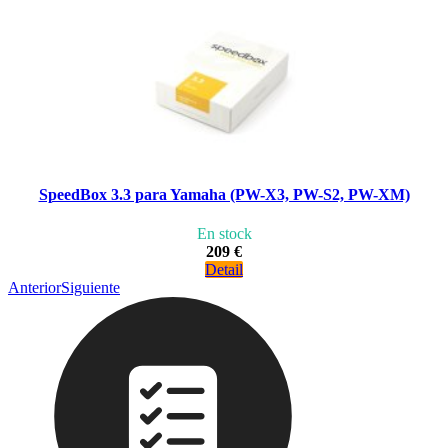
SpeedBox 3.3 para Yamaha (PW-X3, PW-S2, PW-XM)
En stock
209 €
Detail
Anterior
Siguiente