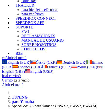
BikeTrax
TRACKER
para bicicletas eléctricas
para vehículos
SPEEDBOX CONNECT
SPEEDBOX APP
SOPORTE
FAQ
RECLAMACIONES
MANUAL DE USUARIO
SOBRE NOSOTROS
CONTACTOS
B2B
es
Abrir el menú
English (EUR)
Česky (CZK)
Deutsch (EUR)
Italiano
(EUR)
Español (EUR)
Français (EUR)
Polski (PLN)
English (GBP)
English (USD)
Ir al carrito
0
Carrito
Está vacío
Abrir el menú
TUNING
para Yamaha
SpeedBox 3.3 para Yamaha (PW-X3, PW-S2, PW-XM)