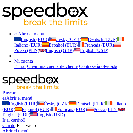
es
Abrir el menú
English (EUR)
Česky (CZK)
Deutsch (EUR)
Italiano (EUR)
Español (EUR)
Français (EUR)
Polski (PLN)
English (GBP)
English (USD)
Mi cuenta
Entrar
Crear una cuenta de cliente
Contraseňa olvidada
Buscar
es
Abrir el menú
English (EUR)
Česky (CZK)
Deutsch (EUR)
Italiano
(EUR)
Español (EUR)
Français (EUR)
Polski (PLN)
English (GBP)
English (USD)
Ir al carrito
0
Carrito
Está vacío
Abrir el menú