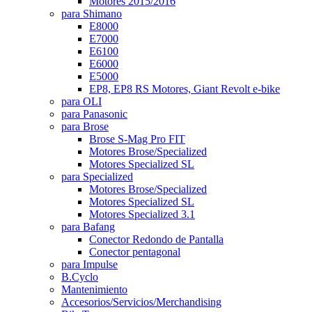
Motores 2015/2016
para Shimano
E8000
E7000
E6100
E6000
E5000
EP8, EP8 RS Motores, Giant Revolt e-bike
para OLI
para Panasonic
para Brose
Brose S-Mag Pro FIT
Motores Brose/Specialized
Motores Specialized SL
para Specialized
Motores Brose/Specialized
Motores Specialized SL
Motores Specialized 3.1
para Bafang
Conector Redondo de Pantalla
Conector pentagonal
para Impulse
B.Cyclo
Mantenimiento
Accesorios/Servicios/Merchandising