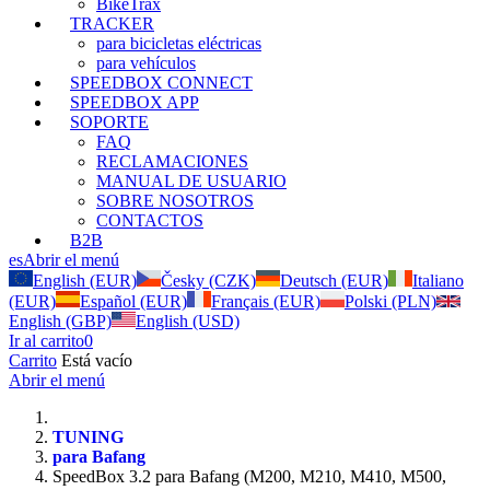
BikeTrax
TRACKER
para bicicletas eléctricas
para vehículos
SPEEDBOX CONNECT
SPEEDBOX APP
SOPORTE
FAQ
RECLAMACIONES
MANUAL DE USUARIO
SOBRE NOSOTROS
CONTACTOS
B2B
es
Abrir el menú
English (EUR)
Česky (CZK)
Deutsch (EUR)
Italiano
(EUR)
Español (EUR)
Français (EUR)
Polski (PLN)
English (GBP)
English (USD)
Ir al carrito
0
Carrito
Está vacío
Abrir el menú
TUNING
para Bafang
SpeedBox 3.2 para Bafang (M200, M210, M410, M500,