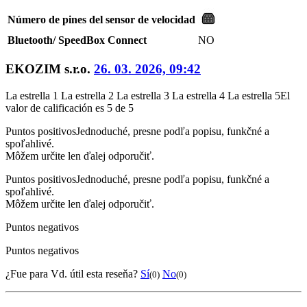
Número de pines del sensor de velocidad
Bluetooth/ SpeedBox Connect
NO
EKOZIM s.r.o.
26. 03. 2026, 09:42
La estrella 1
La estrella 2
La estrella 3
La estrella 4
La estrella 5
El
valor de calificación es 5 de 5
Puntos positivos
Jednoduché, presne podľa popisu, funkčné a
spoľahlivé.
Môžem určite len ďalej odporučiť.
Puntos positivos
Jednoduché, presne podľa popisu, funkčné a
spoľahlivé.
Môžem určite len ďalej odporučiť.
Puntos negativos
Puntos negativos
¿Fue para Vd. útil esta reseňa?
Sí
No
(0)
(0)