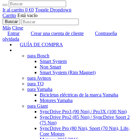
Ir al carrito
0 €
0
Toggle Dropdown
Carrito
Está vacío
Buscar
Más
Close
Entrar
Crear una cuenta de cliente
Contraseňa
olvidada
GUÍA DE COMPRA
TUNING
para Bosch
Smart System
Non Smart
Smart System (Rim Magnet)
para Avinox
para TQ
para Yamaha
Bicicletas eléctricas de la marca Yamaha
Motores Yamaha
para Giant
SyncDrive Pro3 (90 Nm) / Pro3X (100 Nm)
SyncDrive Pro2 (85 Nm) / SyncDrive Sport 2
(75 Nm)
SyncDrive Pro (80 Nm), Sport (70 Nm), Life,
Core Motors