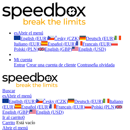
es
Abrir el menú
English (EUR)
Česky (CZK)
Deutsch (EUR)
Italiano (EUR)
Español (EUR)
Français (EUR)
Polski (PLN)
English (GBP)
English (USD)
Mi cuenta
Entrar
Crear una cuenta de cliente
Contraseňa olvidada
Buscar
es
Abrir el menú
English (EUR)
Česky (CZK)
Deutsch (EUR)
Italiano
(EUR)
Español (EUR)
Français (EUR)
Polski (PLN)
English (GBP)
English (USD)
Ir al carrito
0
Carrito
Está vacío
Abrir el menú