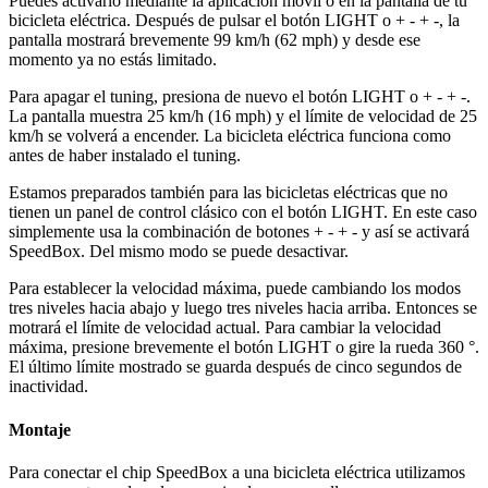
Puedes activarlo mediante la aplicación móvil o en la pantalla de tu
bicicleta eléctrica.
Después de pulsar el botón LIGHT o
+ - + -
, la
pantalla mostrará brevemente 99 km/h (62 mph) y desde ese
momento ya no estás limitado.
Para apagar el tuning, presiona de nuevo el botón
LIGHT o + - + -
.
La pantalla muestra 25 km/h (16 mph) y el límite de velocidad de 25
km/h se volverá a encender. La bicicleta eléctrica funciona como
antes de haber instalado el tuning.
Estamos preparados también para las bicicletas eléctricas que no
tienen un panel de control clásico con el botón LIGHT. En este caso
simplemente usa la combinación de botones + - + - y así se activará
SpeedBox. Del mismo modo se puede desactivar.
Para establecer la velocidad máxima, puede cambiando los modos
tres niveles hacia abajo y luego tres niveles hacia arriba. Entonces se
motrará el límite de velocidad actual. Para cambiar la velocidad
máxima, presione brevemente el botón LIGHT o gire la rueda 360 °.
El último límite mostrado se guarda después de cinco segundos de
inactividad.
Montaje
Para conectar el chip SpeedBox a una bicicleta eléctrica utilizamos