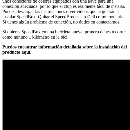
unos conectores de colores equipados con una llave para una
conexión adecuada, por lo que el chip es realmente fácil de instalar.
Puedes descargar las instrucciones o ver videos que te guiarán a
instalar SpeedBox. Quitar el SpeedBox es tan fácil como montarlo.
Si tienes algún problema de conexión, no dudes en contactarnos.
Si quieres SpeedBox en una bicicleta nueva, primero debes recorrer
como mínimo 1 kilómetro en la bici.
Puedos encontrar información detallada sobre la instalación del
producto aquí.