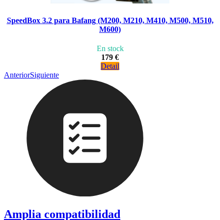
SpeedBox 3.2 para Bafang (M200, M210, M410, M500, M510,
M600)
En stock
179 €
Detail
Anterior
Siguiente
Amplia compatibilidad