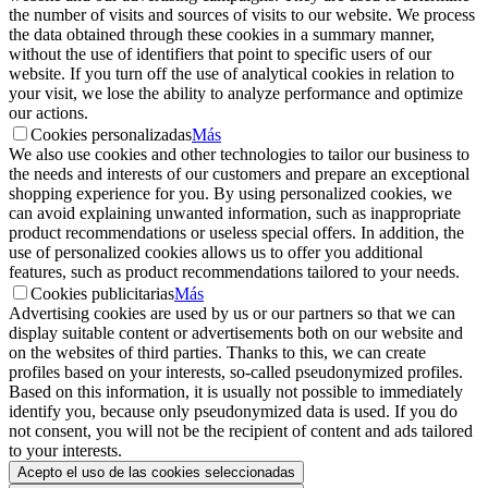
the number of visits and sources of visits to our website. We process
the data obtained through these cookies in a summary manner,
without the use of identifiers that point to specific users of our
website. If you turn off the use of analytical cookies in relation to
your visit, we lose the ability to analyze performance and optimize
our actions.
Cookies personalizadas
Más
We also use cookies and other technologies to tailor our business to
the needs and interests of our customers and prepare an exceptional
shopping experience for you. By using personalized cookies, we
can avoid explaining unwanted information, such as inappropriate
product recommendations or useless special offers. In addition, the
use of personalized cookies allows us to offer you additional
features, such as product recommendations tailored to your needs.
Cookies publicitarias
Más
Advertising cookies are used by us or our partners so that we can
display suitable content or advertisements both on our website and
on the websites of third parties. Thanks to this, we can create
profiles based on your interests, so-called pseudonymized profiles.
Based on this information, it is usually not possible to immediately
identify you, because only pseudonymized data is used. If you do
not consent, you will not be the recipient of content and ads tailored
to your interests.
Acepto el uso de las cookies seleccionadas