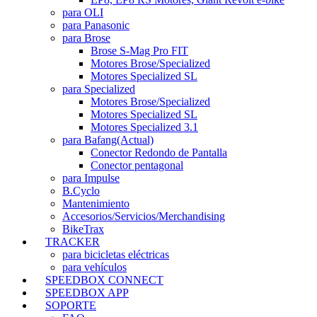
para OLI
para Panasonic
para Brose
Brose S-Mag Pro FIT
Motores Brose/Specialized
Motores Specialized SL
para Specialized
Motores Brose/Specialized
Motores Specialized SL
Motores Specialized 3.1
para Bafang
(Actual)
Conector Redondo de Pantalla
Conector pentagonal
para Impulse
B.Cyclo
Mantenimiento
Accesorios/Servicios/Merchandising
BikeTrax
TRACKER
para bicicletas eléctricas
para vehículos
SPEEDBOX CONNECT
SPEEDBOX APP
SOPORTE