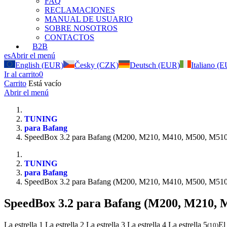
FAQ
RECLAMACIONES
MANUAL DE USUARIO
SOBRE NOSOTROS
CONTACTOS
B2B
es
Abrir el menú
English (EUR)
Česky (CZK)
Deutsch (EUR)
Italiano (
Ir al carrito
0
Carrito
Está vacío
Abrir el menú
TUNING
para Bafang
SpeedBox 3.2 para Bafang (M200, M210, M410, M500, M51
TUNING
para Bafang
SpeedBox 3.2 para Bafang (M200, M210, M410, M500, M51
SpeedBox 3.2 para Bafang (M200, M210, 
La estrella 1
La estrella 2
La estrella 3
La estrella 4
La estrella 5
El
(
10
)