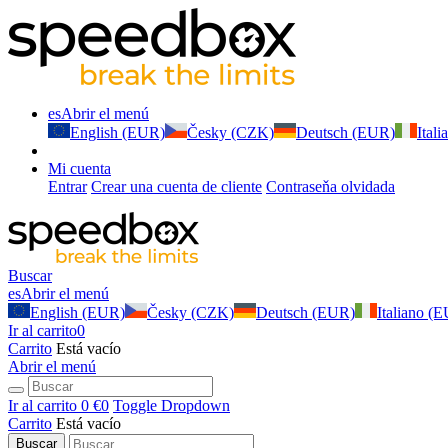
es
Abrir el menú
English (EUR)
Česky (CZK)
Deutsch (EUR)
Ital
Mi cuenta
Entrar
Crear una cuenta de cliente
Contraseňa olvidada
Buscar
es
Abrir el menú
English (EUR)
Česky (CZK)
Deutsch (EUR)
Italiano (
Ir al carrito
0
Carrito
Está vacío
Abrir el menú
Ir al carrito
0 €
0
Toggle Dropdown
Carrito
Está vacío
Buscar