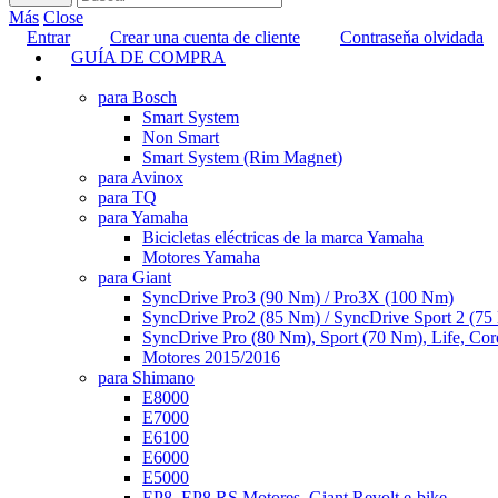
Más
Close
Entrar
Crear una cuenta de cliente
Contraseňa olvidada
GUÍA DE COMPRA
TUNING
para Bosch
Smart System
Non Smart
Smart System (Rim Magnet)
para Avinox
para TQ
para Yamaha
Bicicletas eléctricas de la marca Yamaha
Motores Yamaha
para Giant
SyncDrive Pro3 (90 Nm) / Pro3X (100 Nm)
SyncDrive Pro2 (85 Nm) / SyncDrive Sport 2 (7
SyncDrive Pro (80 Nm), Sport (70 Nm), Life, Cor
Motores 2015/2016
para Shimano
E8000
E7000
E6100
E6000
E5000
EP8, EP8 RS Motores, Giant Revolt e-bike