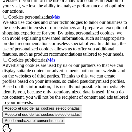
website. If you turn off the use of analytical cookies in relation to
your visit, we lose the ability to analyze performance and optimize
our actions.
Cookies personalizadas
Más
We also use cookies and other technologies to tailor our business to
the needs and interests of our customers and prepare an exceptional
shopping experience for you. By using personalized cookies, we
can avoid explaining unwanted information, such as inappropriate
product recommendations or useless special offers. In addition, the
use of personalized cookies allows us to offer you additional
features, such as product recommendations tailored to your needs.
Cookies publicitarias
Más
Advertising cookies are used by us or our partners so that we can
display suitable content or advertisements both on our website and
on the websites of third parties. Thanks to this, we can create
profiles based on your interests, so-called pseudonymized profiles.
Based on this information, it is usually not possible to immediately
identify you, because only pseudonymized data is used. If you do
not consent, you will not be the recipient of content and ads tailored
to your interests.
Acepto el uso de las cookies seleccionadas
Acepto el uso de las cookies seleccionadas
Puede rechazar el consentimiento