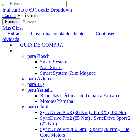
Ir al carrito
0 €
0
Toggle Dropdown
Carrito
Está vacío
Buscar
Más
Close
Entrar
Crear una cuenta de cliente
Contraseňa
olvidada
GUÍA DE COMPRA
TUNING
para Bosch
Smart System
Non Smart
Smart System (Rim Magnet)
para Avinox
para TQ
para Yamaha
Bicicletas eléctricas de la marca Yamaha
Motores Yamaha
para Giant
SyncDrive Pro3 (90 Nm) / Pro3X (100 Nm)
SyncDrive Pro2 (85 Nm) / SyncDrive Sport 2
(75 Nm)
SyncDrive Pro (80 Nm), Sport (70 Nm), Life,
Core Motors