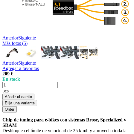
Anterior
Siguiente
Más fotos (5)
Anterior
Siguiente
Agregar a favoritos
209 €
En stock
pcs
Ańadir al carrito
Elija una variante
Chip de tuning para e-bikes con sistemas Brose, Specialized y
SRAM
Desbloquea el límite de velocidad de 25 km/h y aprovecha toda la