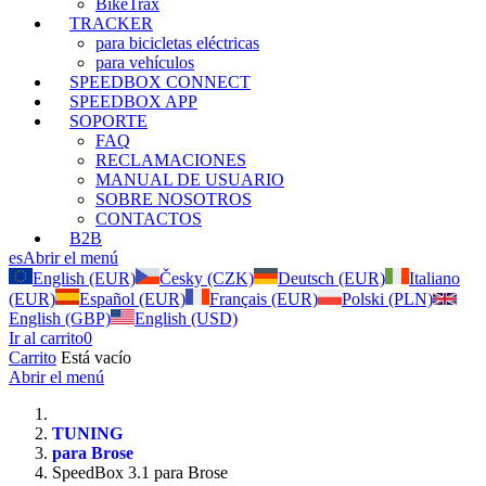
BikeTrax
TRACKER
para bicicletas eléctricas
para vehículos
SPEEDBOX CONNECT
SPEEDBOX APP
SOPORTE
FAQ
RECLAMACIONES
MANUAL DE USUARIO
SOBRE NOSOTROS
CONTACTOS
B2B
es
Abrir el menú
English (EUR)
Česky (CZK)
Deutsch (EUR)
Italiano
(EUR)
Español (EUR)
Français (EUR)
Polski (PLN)
English (GBP)
English (USD)
Ir al carrito
0
Carrito
Está vacío
Abrir el menú
TUNING
para Brose
SpeedBox 3.1 para Brose