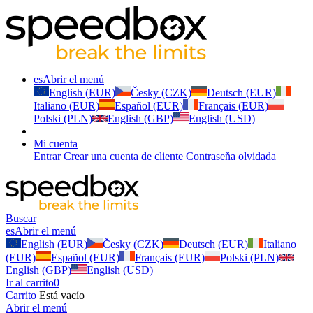
es
Abrir el menú
English (EUR)
Česky (CZK)
Deutsch (EUR)
Italiano (EUR)
Español (EUR)
Français (EUR)
Polski (PLN)
English (GBP)
English (USD)
Mi cuenta
Entrar
Crear una cuenta de cliente
Contraseňa olvidada
Buscar
es
Abrir el menú
English (EUR)
Česky (CZK)
Deutsch (EUR)
Italiano
(EUR)
Español (EUR)
Français (EUR)
Polski (PLN)
English (GBP)
English (USD)
Ir al carrito
0
Carrito
Está vacío
Abrir el menú