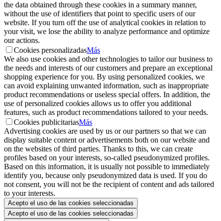
the data obtained through these cookies in a summary manner,
without the use of identifiers that point to specific users of our
website. If you turn off the use of analytical cookies in relation to
your visit, we lose the ability to analyze performance and optimize
our actions.
Cookies personalizadas
Más
We also use cookies and other technologies to tailor our business to
the needs and interests of our customers and prepare an exceptional
shopping experience for you. By using personalized cookies, we
can avoid explaining unwanted information, such as inappropriate
product recommendations or useless special offers. In addition, the
use of personalized cookies allows us to offer you additional
features, such as product recommendations tailored to your needs.
Cookies publicitarias
Más
Advertising cookies are used by us or our partners so that we can
display suitable content or advertisements both on our website and
on the websites of third parties. Thanks to this, we can create
profiles based on your interests, so-called pseudonymized profiles.
Based on this information, it is usually not possible to immediately
identify you, because only pseudonymized data is used. If you do
not consent, you will not be the recipient of content and ads tailored
to your interests.
Acepto el uso de las cookies seleccionadas
Acepto el uso de las cookies seleccionadas