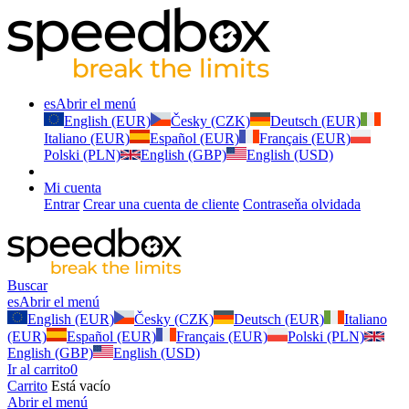
es
Abrir el menú
English (EUR)
Česky (CZK)
Deutsch (EUR)
Italiano (EUR)
Español (EUR)
Français (EUR)
Polski (PLN)
English (GBP)
English (USD)
Mi cuenta
Entrar
Crear una cuenta de cliente
Contraseňa olvidada
Buscar
es
Abrir el menú
English (EUR)
Česky (CZK)
Deutsch (EUR)
Italiano
(EUR)
Español (EUR)
Français (EUR)
Polski (PLN)
English (GBP)
English (USD)
Ir al carrito
0
Carrito
Está vacío
Abrir el menú