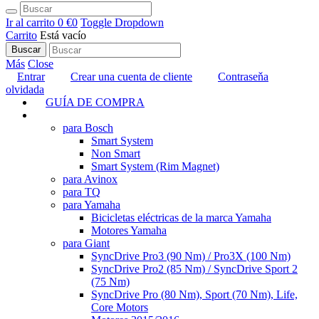
Ir al carrito
0 €
0
Toggle Dropdown
Carrito
Está vacío
Buscar
Más
Close
Entrar
Crear una cuenta de cliente
Contraseňa
olvidada
GUÍA DE COMPRA
TUNING
para Bosch
Smart System
Non Smart
Smart System (Rim Magnet)
para Avinox
para TQ
para Yamaha
Bicicletas eléctricas de la marca Yamaha
Motores Yamaha
para Giant
SyncDrive Pro3 (90 Nm) / Pro3X (100 Nm)
SyncDrive Pro2 (85 Nm) / SyncDrive Sport 2
(75 Nm)
SyncDrive Pro (80 Nm), Sport (70 Nm), Life,
Core Motors