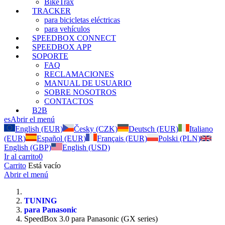
BikeTrax
TRACKER
para bicicletas eléctricas
para vehículos
SPEEDBOX CONNECT
SPEEDBOX APP
SOPORTE
FAQ
RECLAMACIONES
MANUAL DE USUARIO
SOBRE NOSOTROS
CONTACTOS
B2B
es
Abrir el menú
English (EUR)
Česky (CZK)
Deutsch (EUR)
Italiano
(EUR)
Español (EUR)
Français (EUR)
Polski (PLN)
English (GBP)
English (USD)
Ir al carrito
0
Carrito
Está vacío
Abrir el menú
TUNING
para Panasonic
SpeedBox 3.0 para Panasonic (GX series)