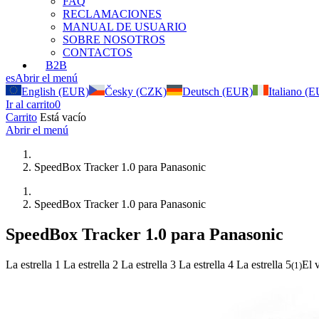
FAQ
RECLAMACIONES
MANUAL DE USUARIO
SOBRE NOSOTROS
CONTACTOS
B2B
es
Abrir el menú
English (EUR)
Česky (CZK)
Deutsch (EUR)
Italiano (
Ir al carrito
0
Carrito
Está vacío
Abrir el menú
SpeedBox Tracker 1.0 para Panasonic
SpeedBox Tracker 1.0 para Panasonic
SpeedBox Tracker 1.0 para Panasonic
La estrella 1
La estrella 2
La estrella 3
La estrella 4
La estrella 5
El 
(
1
)