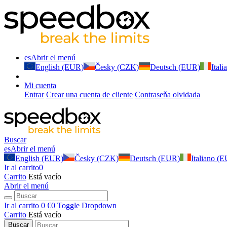
es
Abrir el menú
English (EUR)
Česky (CZK)
Deutsch (EUR)
Ital
Mi cuenta
Entrar
Crear una cuenta de cliente
Contraseňa olvidada
Buscar
es
Abrir el menú
English (EUR)
Česky (CZK)
Deutsch (EUR)
Italiano (
Ir al carrito
0
Carrito
Está vacío
Abrir el menú
Ir al carrito
0 €
0
Toggle Dropdown
Carrito
Está vacío
Buscar