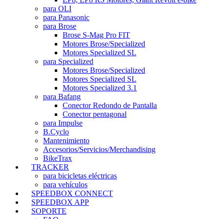
para OLI
para Panasonic
para Brose
Brose S-Mag Pro FIT
Motores Brose/Specialized
Motores Specialized SL
para Specialized
Motores Brose/Specialized
Motores Specialized SL
Motores Specialized 3.1
para Bafang
Conector Redondo de Pantalla
Conector pentagonal
para Impulse
B.Cyclo
Mantenimiento
Accesorios/Servicios/Merchandising
BikeTrax
TRACKER
para bicicletas eléctricas
para vehículos
SPEEDBOX CONNECT
SPEEDBOX APP
SOPORTE