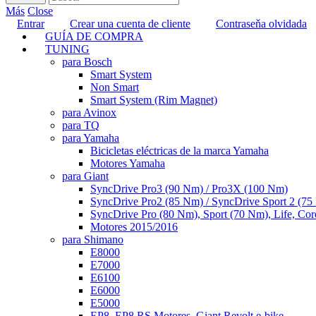
Más
Close
Entrar
Crear una cuenta de cliente
Contraseňa olvidada
GUÍA DE COMPRA
TUNING
para Bosch
Smart System
Non Smart
Smart System (Rim Magnet)
para Avinox
para TQ
para Yamaha
Bicicletas eléctricas de la marca Yamaha
Motores Yamaha
para Giant
SyncDrive Pro3 (90 Nm) / Pro3X (100 Nm)
SyncDrive Pro2 (85 Nm) / SyncDrive Sport 2 (7
SyncDrive Pro (80 Nm), Sport (70 Nm), Life, Cor
Motores 2015/2016
para Shimano
E8000
E7000
E6100
E6000
E5000
EP8, EP8 RS Motores, Giant Revolt e-bike