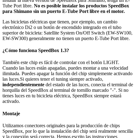
instalar la nueva versión de SpeedBox para Shimano, tenga un E-
Tube Port libre.
No es posible instalar los productos SpeedBox
para Shimano sin un puerto E-Tube Port libre en el motor.
Las bicicletas eléctricas que tienen, por ejemplo, un cambio
electrónico Di2 o un botón de encendido integrado en el tubo
superior de bicicleta: Satellite System On/Off Switch (EW-SW100,
EW-SW300) generalmente no tienen un puerto E-Tube Port libre.
¿Cómo funciona SpeedBox 1.3?
También este chip es fácil de controlar con el botón LIGHT.
Cuando las luces están apagadas, puedes montar a una velocidad
ilimitada. Puedes apagar la función del chip simplemente activando
las luces.Si quieres tener el tuning siempre activado,
independientemente
del estado de las luces, conecta el terminal de
horquilla del SpeedBox al terminal de tornillo marcado "-". Si no
tienes luces en tu bicicleta eléctrica, SpeedBox siempre estará
activado.
Montaje
Utilizamos conectores originales para la producción de chips
SpeedBox, por lo que la instalación del chip será realmente sencilla
y la conexión será correcta. Hemos escrito las instrucciones