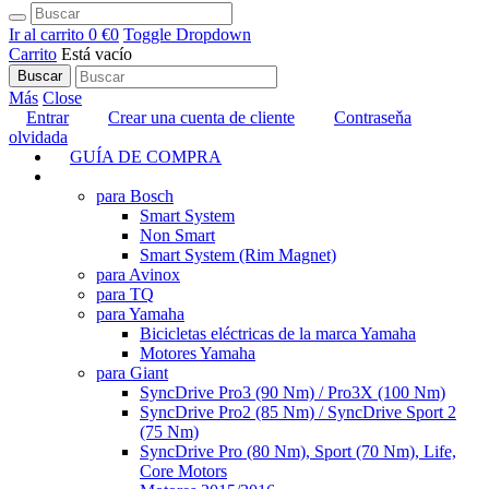
Ir al carrito
0 €
0
Toggle Dropdown
Carrito
Está vacío
Buscar
Más
Close
Entrar
Crear una cuenta de cliente
Contraseňa
olvidada
GUÍA DE COMPRA
TUNING
para Bosch
Smart System
Non Smart
Smart System (Rim Magnet)
para Avinox
para TQ
para Yamaha
Bicicletas eléctricas de la marca Yamaha
Motores Yamaha
para Giant
SyncDrive Pro3 (90 Nm) / Pro3X (100 Nm)
SyncDrive Pro2 (85 Nm) / SyncDrive Sport 2
(75 Nm)
SyncDrive Pro (80 Nm), Sport (70 Nm), Life,
Core Motors