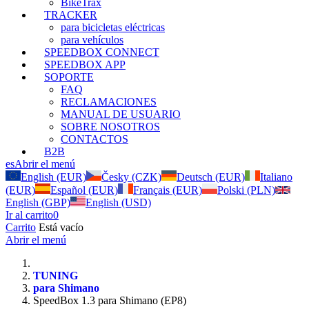
BikeTrax
TRACKER
para bicicletas eléctricas
para vehículos
SPEEDBOX CONNECT
SPEEDBOX APP
SOPORTE
FAQ
RECLAMACIONES
MANUAL DE USUARIO
SOBRE NOSOTROS
CONTACTOS
B2B
es
Abrir el menú
English (EUR)
Česky (CZK)
Deutsch (EUR)
Italiano
(EUR)
Español (EUR)
Français (EUR)
Polski (PLN)
English (GBP)
English (USD)
Ir al carrito
0
Carrito
Está vacío
Abrir el menú
TUNING
para Shimano
SpeedBox 1.3 para Shimano (EP8)