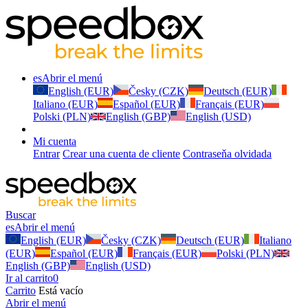
es
Abrir el menú
English (EUR)
Česky (CZK)
Deutsch (EUR)
Italiano (EUR)
Español (EUR)
Français (EUR)
Polski (PLN)
English (GBP)
English (USD)
Mi cuenta
Entrar
Crear una cuenta de cliente
Contraseňa olvidada
Buscar
es
Abrir el menú
English (EUR)
Česky (CZK)
Deutsch (EUR)
Italiano
(EUR)
Español (EUR)
Français (EUR)
Polski (PLN)
English (GBP)
English (USD)
Ir al carrito
0
Carrito
Está vacío
Abrir el menú