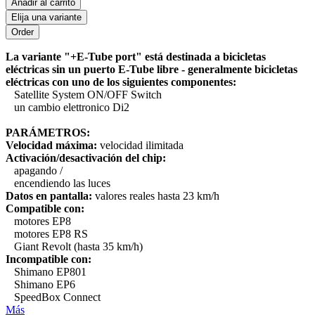
Ańadir al carrito
Elija una variante
La variante "+E-Tube port" está destinada a bicicletas
eléctricas sin un puerto E-Tube libre - generalmente bicicletas
eléctricas con uno de los siguientes componentes:
Satellite System ON/OFF Switch
un cambio elettronico Di2
PARÁMETROS:
Velocidad máxima:
velocidad ilimitada
Activación/desactivación del chip:
apagando /
encendiendo las luces
Datos en pantalla:
valores reales hasta 23 km/h
Compatible con:
motores EP8
motores EP8 RS
Giant Revolt (hasta 35 km/h)
Incompatible con:
Shimano EP801
Shimano EP6
SpeedBox Connect
Más