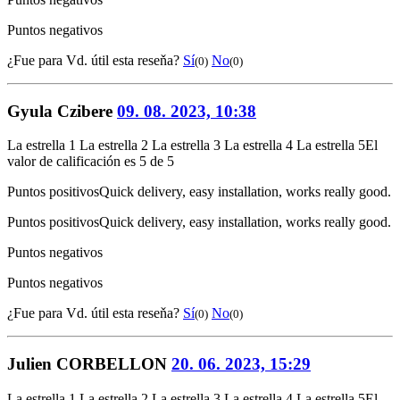
Puntos negativos
¿Fue para Vd. útil esta reseňa?
Sí
No
(0)
(0)
Gyula Czibere
09. 08. 2023, 10:38
La estrella 1
La estrella 2
La estrella 3
La estrella 4
La estrella 5
El
valor de calificación es 5 de 5
Puntos positivos
Quick delivery, easy installation, works really good.
Puntos positivos
Quick delivery, easy installation, works really good.
Puntos negativos
Puntos negativos
¿Fue para Vd. útil esta reseňa?
Sí
No
(0)
(0)
Julien CORBELLON
20. 06. 2023, 15:29
La estrella 1
La estrella 2
La estrella 3
La estrella 4
La estrella 5
El