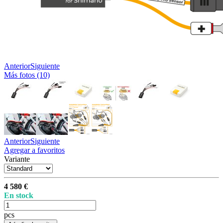
Anterior
Siguiente
Más fotos (10)
Anterior
Siguiente
Agregar a favoritos
Variante
4 580 €
En stock
pcs