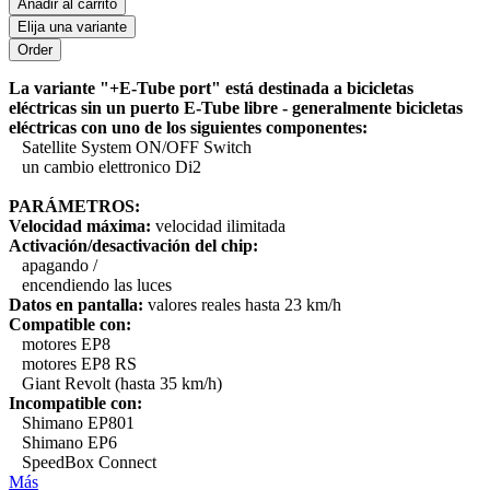
Ańadir al carrito
Elija una variante
La variante "+E-Tube port" está destinada a bicicletas
eléctricas sin un puerto E-Tube libre - generalmente bicicletas
eléctricas con uno de los siguientes componentes:
Satellite System ON/OFF Switch
un cambio elettronico Di2
PARÁMETROS:
Velocidad máxima:
velocidad ilimitada
Activación/desactivación del chip:
apagando /
encendiendo las luces
Datos en pantalla:
valores reales hasta 23 km/h
Compatible con:
motores EP8
motores EP8 RS
Giant Revolt (hasta 35 km/h)
Incompatible con:
Shimano EP801
Shimano EP6
SpeedBox Connect
Más