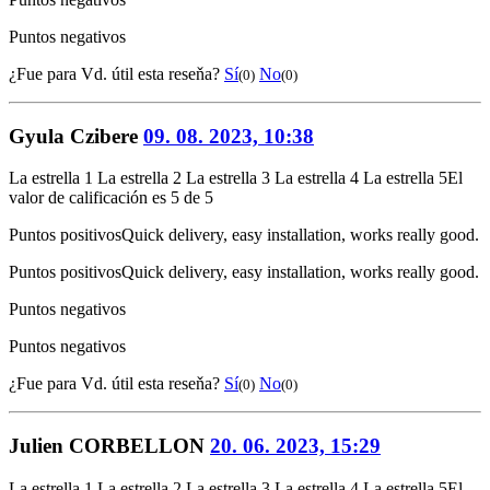
Puntos negativos
¿Fue para Vd. útil esta reseňa?
Sí
No
(0)
(0)
Gyula Czibere
09. 08. 2023, 10:38
La estrella 1
La estrella 2
La estrella 3
La estrella 4
La estrella 5
El
valor de calificación es 5 de 5
Puntos positivos
Quick delivery, easy installation, works really good.
Puntos positivos
Quick delivery, easy installation, works really good.
Puntos negativos
Puntos negativos
¿Fue para Vd. útil esta reseňa?
Sí
No
(0)
(0)
Julien CORBELLON
20. 06. 2023, 15:29
La estrella 1
La estrella 2
La estrella 3
La estrella 4
La estrella 5
El