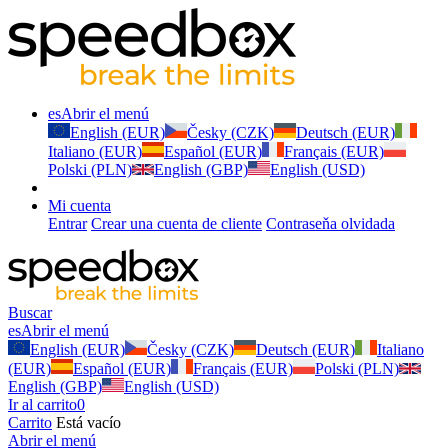
es
Abrir el menú
English (EUR)
Česky (CZK)
Deutsch (EUR)
Italiano (EUR)
Español (EUR)
Français (EUR)
Polski (PLN)
English (GBP)
English (USD)
Mi cuenta
Entrar
Crear una cuenta de cliente
Contraseňa olvidada
Buscar
es
Abrir el menú
English (EUR)
Česky (CZK)
Deutsch (EUR)
Italiano
(EUR)
Español (EUR)
Français (EUR)
Polski (PLN)
English (GBP)
English (USD)
Ir al carrito
0
Carrito
Está vacío
Abrir el menú