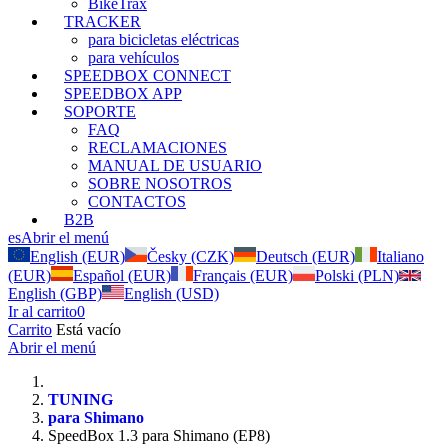
BikeTrax
TRACKER
para bicicletas eléctricas
para vehículos
SPEEDBOX CONNECT
SPEEDBOX APP
SOPORTE
FAQ
RECLAMACIONES
MANUAL DE USUARIO
SOBRE NOSOTROS
CONTACTOS
B2B
es
Abrir el menú
English (EUR)
Česky (CZK)
Deutsch (EUR)
Italiano
(EUR)
Español (EUR)
Français (EUR)
Polski (PLN)
English (GBP)
English (USD)
Ir al carrito
0
Carrito
Está vacío
Abrir el menú
TUNING
para Shimano
SpeedBox 1.3 para Shimano (EP8)