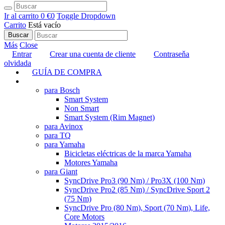
Ir al carrito
0 €
0
Toggle Dropdown
Carrito
Está vacío
Buscar
Más
Close
Entrar
Crear una cuenta de cliente
Contraseňa
olvidada
GUÍA DE COMPRA
TUNING
para Bosch
Smart System
Non Smart
Smart System (Rim Magnet)
para Avinox
para TQ
para Yamaha
Bicicletas eléctricas de la marca Yamaha
Motores Yamaha
para Giant
SyncDrive Pro3 (90 Nm) / Pro3X (100 Nm)
SyncDrive Pro2 (85 Nm) / SyncDrive Sport 2
(75 Nm)
SyncDrive Pro (80 Nm), Sport (70 Nm), Life,
Core Motors