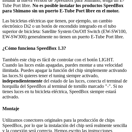
instalar la nueva versión de SpeedBox para Shimano, tenga un E-
Tube Port libre.
No es posible instalar los productos SpeedBox
para Shimano sin un puerto E-Tube Port libre en el motor.
Las bicicletas eléctricas que tienen, por ejemplo, un cambio
electrónico Di2 o un botón de encendido integrado en el tubo
superior de bicicleta: Satellite System On/Off Switch (EW-SW100,
EW-SW300) generalmente no tienen un puerto E-Tube Port libre.
¿Cómo funciona SpeedBox 1.3?
También este chip es fácil de controlar con el botón LIGHT.
Cuando las luces están apagadas, puedes montar a una velocidad
ilimitada. Puedes apagar la función del chip simplemente activando
las luces.Si quieres tener el tuning siempre activado,
independientemente
del estado de las luces, conecta el terminal de
horquilla del SpeedBox al terminal de tornillo marcado "-". Si no
tienes luces en tu bicicleta eléctrica, SpeedBox siempre estará
activado.
Montaje
Utilizamos conectores originales para la producción de chips
SpeedBox, por lo que la instalación del chip será realmente sencilla
y la conexión será correcta. Hemos escrito las instrucciones