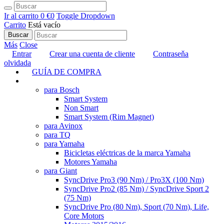
Ir al carrito
0 €
0
Toggle Dropdown
Carrito
Está vacío
Buscar
Más
Close
Entrar
Crear una cuenta de cliente
Contraseňa
olvidada
GUÍA DE COMPRA
TUNING
para Bosch
Smart System
Non Smart
Smart System (Rim Magnet)
para Avinox
para TQ
para Yamaha
Bicicletas eléctricas de la marca Yamaha
Motores Yamaha
para Giant
SyncDrive Pro3 (90 Nm) / Pro3X (100 Nm)
SyncDrive Pro2 (85 Nm) / SyncDrive Sport 2
(75 Nm)
SyncDrive Pro (80 Nm), Sport (70 Nm), Life,
Core Motors