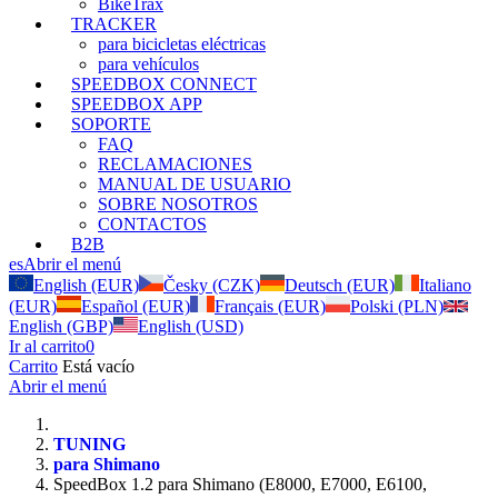
BikeTrax
TRACKER
para bicicletas eléctricas
para vehículos
SPEEDBOX CONNECT
SPEEDBOX APP
SOPORTE
FAQ
RECLAMACIONES
MANUAL DE USUARIO
SOBRE NOSOTROS
CONTACTOS
B2B
es
Abrir el menú
English (EUR)
Česky (CZK)
Deutsch (EUR)
Italiano
(EUR)
Español (EUR)
Français (EUR)
Polski (PLN)
English (GBP)
English (USD)
Ir al carrito
0
Carrito
Está vacío
Abrir el menú
TUNING
para Shimano
SpeedBox 1.2 para Shimano (E8000, E7000, E6100,