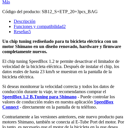
Más
Código del producto:
SB12_S+ETP_20+3pcs_BAG
Descripción
Funciones y compatibilidad
2
Reseňas
5
Un chip tuning rediseñado para tu bicicleta eléctrica con un
motor Shimano en un diseño renovado, hardware y firmware
completamente nuevos.
El chip tuning SpeedBox 1.2 te permite desactivar el limitador de
velocidad de la bicicleta eléctrica. Después de instalar el chip, los
datos reales de hasta 23 km/h se muestran en la pantalla de la
bicicleta eléctrica.
Si deseas monitorear la velocidad correcta y todos los datos de
conducción durante tu viaje, te recomendamos comprar el
SpeedBox 1.2 B.Tuning para Shimano
- Puede controlar los
valores de conducción reales en nuestra aplicación
SpeedBox
Connect
- directamente en la pantalla de tu teléfono.
Contrariamente a las versiones anteriores, este nuevo producto para
motores Shimano, también se conecta al E-Tube Port del motor. Por
lo tanto, es necesario que el motor de la bicicleta en la que desea