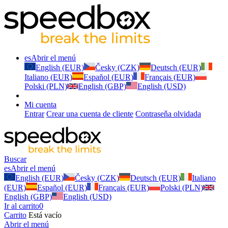
es
Abrir el menú
English (EUR)
Česky (CZK)
Deutsch (EUR)
Italiano (EUR)
Español (EUR)
Français (EUR)
Polski (PLN)
English (GBP)
English (USD)
Mi cuenta
Entrar
Crear una cuenta de cliente
Contraseňa olvidada
Buscar
es
Abrir el menú
English (EUR)
Česky (CZK)
Deutsch (EUR)
Italiano
(EUR)
Español (EUR)
Français (EUR)
Polski (PLN)
English (GBP)
English (USD)
Ir al carrito
0
Carrito
Está vacío
Abrir el menú