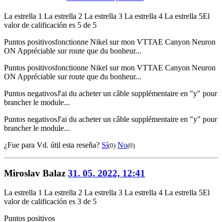
La estrella 1
La estrella 2
La estrella 3
La estrella 4
La estrella 5
El
valor de calificación es 5 de 5
Puntos positivos
fonctionne Nikel sur mon VTTAE Canyon Neuron
ON Appréciable sur route que du bonheur...
Puntos positivos
fonctionne Nikel sur mon VTTAE Canyon Neuron
ON Appréciable sur route que du bonheur...
Puntos negativos
J'ai du acheter un câble supplémentaire en "y" pour
brancher le module...
Puntos negativos
J'ai du acheter un câble supplémentaire en "y" pour
brancher le module...
¿Fue para Vd. útil esta reseňa?
Sí
No
(0)
(0)
Miroslav Balaz
31. 05. 2022, 12:41
La estrella 1
La estrella 2
La estrella 3
La estrella 4
La estrella 5
El
valor de calificación es 3 de 5
Puntos positivos