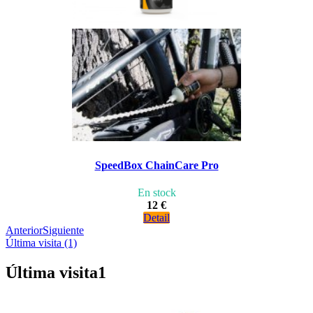
SpeedBox ChainCare Pro
En stock
12 €
Detail
Anterior
Siguiente
Última visita (1)
Última visita
1