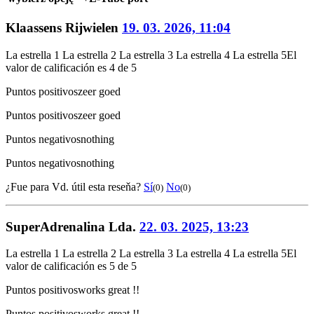
Klaassens Rijwielen
19. 03. 2026, 11:04
La estrella 1
La estrella 2
La estrella 3
La estrella 4
La estrella 5
El
valor de calificación es 4 de 5
Puntos positivos
zeer goed
Puntos positivos
zeer goed
Puntos negativos
nothing
Puntos negativos
nothing
¿Fue para Vd. útil esta reseňa?
Sí
No
(0)
(0)
SuperAdrenalina Lda.
22. 03. 2025, 13:23
La estrella 1
La estrella 2
La estrella 3
La estrella 4
La estrella 5
El
valor de calificación es 5 de 5
Puntos positivos
works great !!
Puntos positivos
works great !!