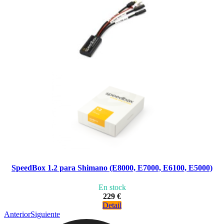
SpeedBox 1.2 para Shimano (E8000, E7000, E6100, E5000)
En stock
229 €
Detail
Anterior
Siguiente