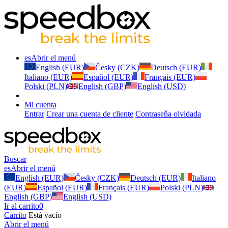
es
Abrir el menú
English (EUR)
Česky (CZK)
Deutsch (EUR)
Italiano (EUR)
Español (EUR)
Français (EUR)
Polski (PLN)
English (GBP)
English (USD)
Mi cuenta
Entrar
Crear una cuenta de cliente
Contraseňa olvidada
Buscar
es
Abrir el menú
English (EUR)
Česky (CZK)
Deutsch (EUR)
Italiano
(EUR)
Español (EUR)
Français (EUR)
Polski (PLN)
English (GBP)
English (USD)
Ir al carrito
0
Carrito
Está vacío
Abrir el menú