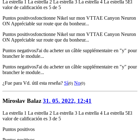
La estrella 1
La estrella 2
La estrella 3
La estrella 4
La estrella 5
El
valor de calificación es 5 de 5
Puntos positivos
fonctionne Nikel sur mon VTTAE Canyon Neuron
ON Appréciable sur route que du bonheur...
Puntos positivos
fonctionne Nikel sur mon VTTAE Canyon Neuron
ON Appréciable sur route que du bonheur...
Puntos negativos
J'ai du acheter un câble supplémentaire en "y" pour
brancher le module...
Puntos negativos
J'ai du acheter un câble supplémentaire en "y" pour
brancher le module...
¿Fue para Vd. útil esta reseňa?
Sí
No
(0)
(0)
Miroslav Balaz
31. 05. 2022, 12:41
La estrella 1
La estrella 2
La estrella 3
La estrella 4
La estrella 5
El
valor de calificación es 3 de 5
Puntos positivos
Puntos positivos