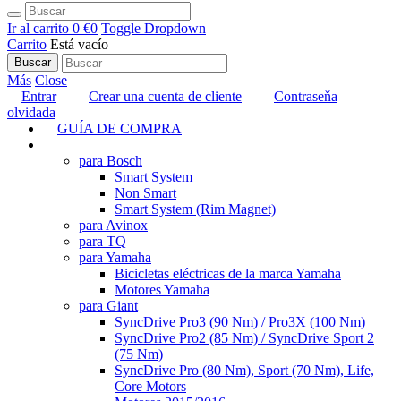
Ir al carrito
0 €
0
Toggle Dropdown
Carrito
Está vacío
Buscar
Más
Close
Entrar
Crear una cuenta de cliente
Contraseňa
olvidada
GUÍA DE COMPRA
TUNING
para Bosch
Smart System
Non Smart
Smart System (Rim Magnet)
para Avinox
para TQ
para Yamaha
Bicicletas eléctricas de la marca Yamaha
Motores Yamaha
para Giant
SyncDrive Pro3 (90 Nm) / Pro3X (100 Nm)
SyncDrive Pro2 (85 Nm) / SyncDrive Sport 2
(75 Nm)
SyncDrive Pro (80 Nm), Sport (70 Nm), Life,
Core Motors