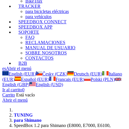
BikeTrax
TRACKER
para bicicletas eléctricas
para vehículos
SPEEDBOX CONNECT
SPEEDBOX APP
SOPORTE
FAQ
RECLAMACIONES
MANUAL DE USUARIO
SOBRE NOSOTROS
CONTACTOS
B2B
es
Abrir el menú
English (EUR)
Česky (CZK)
Deutsch (EUR)
Italiano
(EUR)
Español (EUR)
Français (EUR)
Polski (PLN)
English (GBP)
English (USD)
Ir al carrito
0
Carrito
Está vacío
Abrir el menú
TUNING
para Shimano
SpeedBox 1.2 para Shimano (E8000, E7000, E6100,