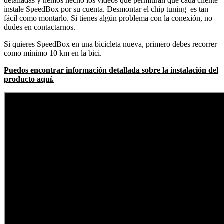
detalladas y hemos hecho los videos que permitirán que cada cliente
instale SpeedBox por su cuenta. Desmontar el chip tuning es tan
fácil como montarlo. Si tienes algún problema con la conexión, no
dudes en contactarnos.
Si quieres SpeedBox en una bicicleta nueva, primero debes recorrer
como mínimo 10 km en la bici.
Puedos encontrar información detallada sobre la instalación del
producto aquí.