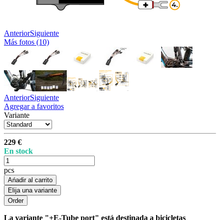
Anterior
Siguiente
Más fotos (10)
Anterior
Siguiente
Agregar a favoritos
Variante
229 €
En stock
pcs
Ańadir al carrito
Elija una variante
La variante "+E-Tube port" está destinada a bicicletas