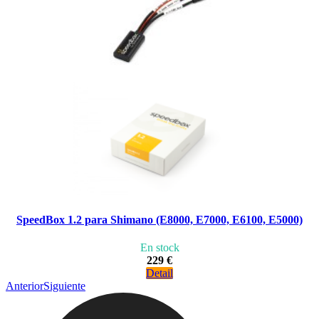
SpeedBox 1.2 para Shimano (E8000, E7000, E6100, E5000)
En stock
229 €
Detail
Anterior
Siguiente