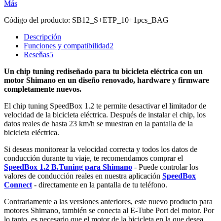
Más
Código del producto:
SB12_S+ETP_10+1pcs_BAG
Descripción
Funciones y compatibilidad
2
Reseňas
5
Un chip tuning rediseñado para tu bicicleta eléctrica con un
motor Shimano en un diseño renovado, hardware y firmware
completamente nuevos.
El chip tuning SpeedBox 1.2 te permite desactivar el limitador de
velocidad de la bicicleta eléctrica. Después de instalar el chip, los
datos reales de hasta 23 km/h se muestran en la pantalla de la
bicicleta eléctrica.
Si deseas monitorear la velocidad correcta y todos los datos de
conducción durante tu viaje, te recomendamos comprar el
SpeedBox 1.2 B.Tuning para Shimano
- Puede controlar los
valores de conducción reales en nuestra aplicación
SpeedBox
Connect
- directamente en la pantalla de tu teléfono.
Contrariamente a las versiones anteriores, este nuevo producto para
motores Shimano, también se conecta al E-Tube Port del motor. Por
lo tanto, es necesario que el motor de la bicicleta en la que desea