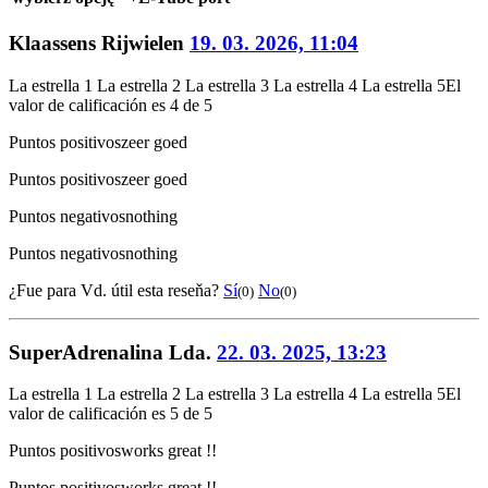
Klaassens Rijwielen
19. 03. 2026, 11:04
La estrella 1
La estrella 2
La estrella 3
La estrella 4
La estrella 5
El
valor de calificación es 4 de 5
Puntos positivos
zeer goed
Puntos positivos
zeer goed
Puntos negativos
nothing
Puntos negativos
nothing
¿Fue para Vd. útil esta reseňa?
Sí
No
(0)
(0)
SuperAdrenalina Lda.
22. 03. 2025, 13:23
La estrella 1
La estrella 2
La estrella 3
La estrella 4
La estrella 5
El
valor de calificación es 5 de 5
Puntos positivos
works great !!
Puntos positivos
works great !!