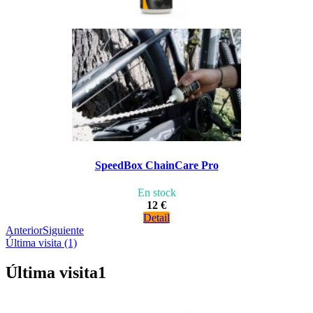
SpeedBox ChainCare Pro
En stock
12 €
Detail
Anterior
Siguiente
Última visita (1)
Última visita
1