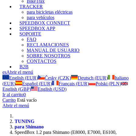
BikeTrax
TRACKER
para bicicletas eléctricas
para vehículos
SPEEDBOX CONNECT
SPEEDBOX APP
SOPORTE
FAQ
RECLAMACIONES
MANUAL DE USUARIO
SOBRE NOSOTROS
CONTACTOS
B2B
es
Abrir el menú
English (EUR)
Česky (CZK)
Deutsch (EUR)
Italiano
(EUR)
Español (EUR)
Français (EUR)
Polski (PLN)
English (GBP)
English (USD)
Ir al carrito
0
Carrito
Está vacío
Abrir el menú
TUNING
para Shimano
SpeedBox 1.2 para Shimano (E8000, E7000, E6100,