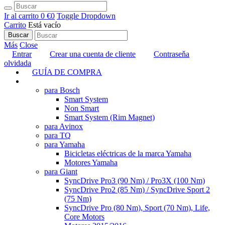
Ir al carrito
0 €
0
Toggle Dropdown
Carrito
Está vacío
Buscar
Más
Close
Entrar
Crear una cuenta de cliente
Contraseňa
olvidada
GUÍA DE COMPRA
TUNING
para Bosch
Smart System
Non Smart
Smart System (Rim Magnet)
para Avinox
para TQ
para Yamaha
Bicicletas eléctricas de la marca Yamaha
Motores Yamaha
para Giant
SyncDrive Pro3 (90 Nm) / Pro3X (100 Nm)
SyncDrive Pro2 (85 Nm) / SyncDrive Sport 2
(75 Nm)
SyncDrive Pro (80 Nm), Sport (70 Nm), Life,
Core Motors