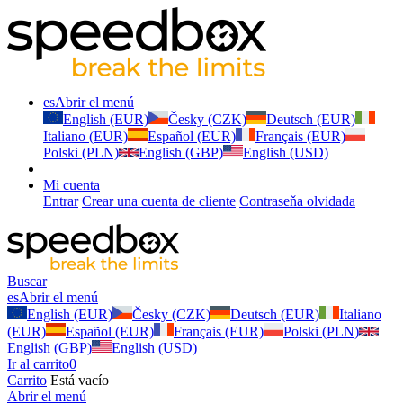
es
Abrir el menú
English (EUR)
Česky (CZK)
Deutsch (EUR)
Italiano (EUR)
Español (EUR)
Français (EUR)
Polski (PLN)
English (GBP)
English (USD)
Mi cuenta
Entrar
Crear una cuenta de cliente
Contraseňa olvidada
Buscar
es
Abrir el menú
English (EUR)
Česky (CZK)
Deutsch (EUR)
Italiano
(EUR)
Español (EUR)
Français (EUR)
Polski (PLN)
English (GBP)
English (USD)
Ir al carrito
0
Carrito
Está vacío
Abrir el menú