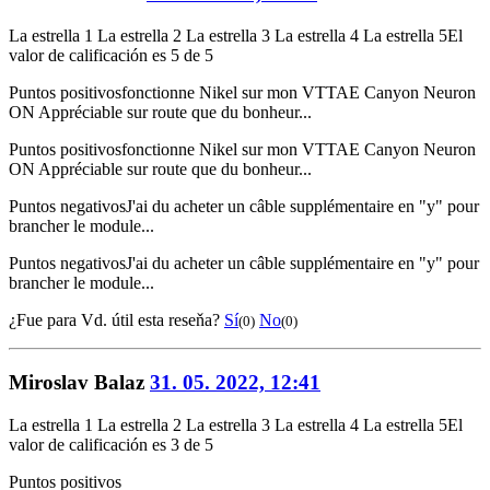
La estrella 1
La estrella 2
La estrella 3
La estrella 4
La estrella 5
El
valor de calificación es 5 de 5
Puntos positivos
fonctionne Nikel sur mon VTTAE Canyon Neuron
ON Appréciable sur route que du bonheur...
Puntos positivos
fonctionne Nikel sur mon VTTAE Canyon Neuron
ON Appréciable sur route que du bonheur...
Puntos negativos
J'ai du acheter un câble supplémentaire en "y" pour
brancher le module...
Puntos negativos
J'ai du acheter un câble supplémentaire en "y" pour
brancher le module...
¿Fue para Vd. útil esta reseňa?
Sí
No
(0)
(0)
Miroslav Balaz
31. 05. 2022, 12:41
La estrella 1
La estrella 2
La estrella 3
La estrella 4
La estrella 5
El
valor de calificación es 3 de 5
Puntos positivos