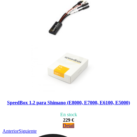
SpeedBox 1.2 para Shimano (E8000, E7000, E6100, E5000)
En stock
229 €
Detail
Anterior
Siguiente