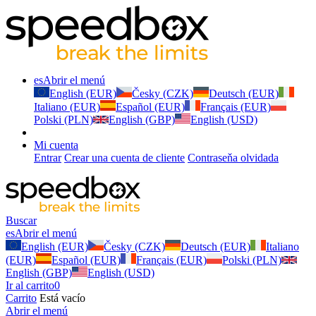
es
Abrir el menú
English (EUR)
Česky (CZK)
Deutsch (EUR)
Italiano (EUR)
Español (EUR)
Français (EUR)
Polski (PLN)
English (GBP)
English (USD)
Mi cuenta
Entrar
Crear una cuenta de cliente
Contraseňa olvidada
Buscar
es
Abrir el menú
English (EUR)
Česky (CZK)
Deutsch (EUR)
Italiano
(EUR)
Español (EUR)
Français (EUR)
Polski (PLN)
English (GBP)
English (USD)
Ir al carrito
0
Carrito
Está vacío
Abrir el menú