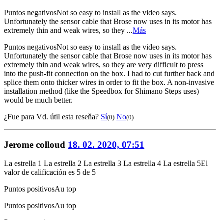
Puntos negativos
Not so easy to install as the video says.
Unfortunately the sensor cable that Brose now uses in its motor has
extremely thin and weak wires, so they ...
Más
Puntos negativos
Not so easy to install as the video says.
Unfortunately the sensor cable that Brose now uses in its motor has
extremely thin and weak wires, so they are very difficult to press
into the push-fit connection on the box. I had to cut further back and
splice them onto thicker wires in order to fit the box. A non-invasive
installation method (like the Speedbox for Shimano Steps uses)
would be much better.
¿Fue para Vd. útil esta reseňa?
Sí
No
(0)
(0)
Jerome colloud
18. 02. 2020, 07:51
La estrella 1
La estrella 2
La estrella 3
La estrella 4
La estrella 5
El
valor de calificación es 5 de 5
Puntos positivos
Au top
Puntos positivos
Au top