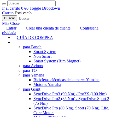
Ir al carrito
0 €
0
Toggle Dropdown
Carrito
Está vacío
Buscar
Más
Close
Entrar
Crear una cuenta de cliente
Contraseňa
olvidada
GUÍA DE COMPRA
TUNING
para Bosch
Smart System
Non Smart
Smart System (Rim Magnet)
para Avinox
para TQ
para Yamaha
Bicicletas eléctricas de la marca Yamaha
Motores Yamaha
para Giant
SyncDrive Pro3 (90 Nm) / Pro3X (100 Nm)
SyncDrive Pro2 (85 Nm) / SyncDrive Sport 2
(75 Nm)
SyncDrive Pro (80 Nm), Sport (70 Nm), Life,
Core Motors