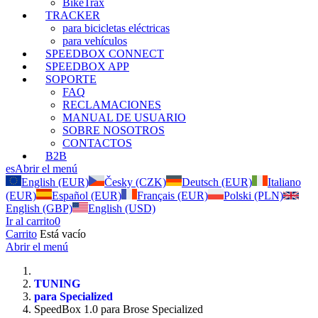
BikeTrax
TRACKER
para bicicletas eléctricas
para vehículos
SPEEDBOX CONNECT
SPEEDBOX APP
SOPORTE
FAQ
RECLAMACIONES
MANUAL DE USUARIO
SOBRE NOSOTROS
CONTACTOS
B2B
es
Abrir el menú
English (EUR)
Česky (CZK)
Deutsch (EUR)
Italiano
(EUR)
Español (EUR)
Français (EUR)
Polski (PLN)
English (GBP)
English (USD)
Ir al carrito
0
Carrito
Está vacío
Abrir el menú
TUNING
para Specialized
SpeedBox 1.0 para Brose Specialized