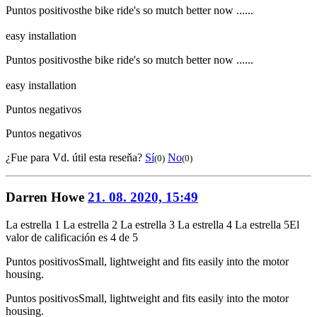
Puntos positivos
the bike ride's so mutch better now ......
easy installation
Puntos positivos
the bike ride's so mutch better now ......
easy installation
Puntos negativos
Puntos negativos
¿Fue para Vd. útil esta reseňa?
Sí
No
(0)
(0)
Darren Howe
21. 08. 2020, 15:49
La estrella 1
La estrella 2
La estrella 3
La estrella 4
La estrella 5
El
valor de calificación es 4 de 5
Puntos positivos
Small, lightweight and fits easily into the motor
housing.
Puntos positivos
Small, lightweight and fits easily into the motor
housing.