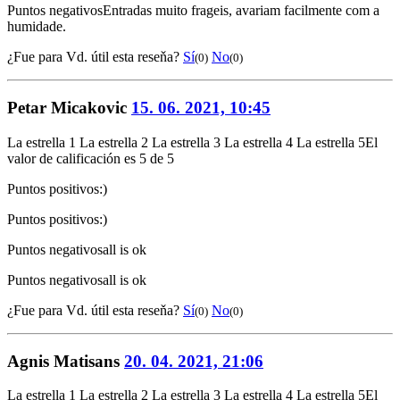
Puntos negativos
Entradas muito frageis, avariam facilmente com a
humidade.
¿Fue para Vd. útil esta reseňa?
Sí
No
(0)
(0)
Petar Micakovic
15. 06. 2021, 10:45
La estrella 1
La estrella 2
La estrella 3
La estrella 4
La estrella 5
El
valor de calificación es 5 de 5
Puntos positivos
:)
Puntos positivos
:)
Puntos negativos
all is ok
Puntos negativos
all is ok
¿Fue para Vd. útil esta reseňa?
Sí
No
(0)
(0)
Agnis Matisans
20. 04. 2021, 21:06
La estrella 1
La estrella 2
La estrella 3
La estrella 4
La estrella 5
El