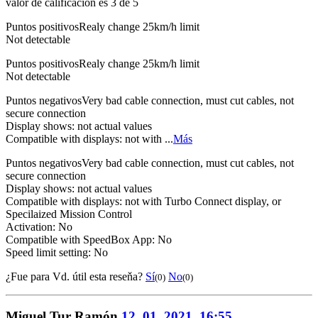
valor de calificación es 3 de 5
Puntos positivos
Realy change 25km/h limit
Not detectable
Puntos positivos
Realy change 25km/h limit
Not detectable
Puntos negativos
Very bad cable connection, must cut cables, not
secure connection
Display shows: not actual values
Compatible with displays: not with ...
Más
Puntos negativos
Very bad cable connection, must cut cables, not
secure connection
Display shows: not actual values
Compatible with displays: not with Turbo Connect display, or
Specilaized Mission Control
Activation: No
Compatible with SpeedBox App: No
Speed limit setting: No
¿Fue para Vd. útil esta reseňa?
Sí
No
(0)
(0)
Miguel Tur Ramón
12. 01. 2021, 16:55