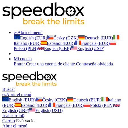
es
Abrir el menú
English (EUR)
Česky (CZK)
Deutsch (EUR)
Italiano (EUR)
Español (EUR)
Français (EUR)
Polski (PLN)
English (GBP)
English (USD)
Mi cuenta
Entrar
Crear una cuenta de cliente
Contraseňa olvidada
Buscar
es
Abrir el menú
English (EUR)
Česky (CZK)
Deutsch (EUR)
Italiano
(EUR)
Español (EUR)
Français (EUR)
Polski (PLN)
English (GBP)
English (USD)
Ir al carrito
0
Carrito
Está vacío
Abrir el menú