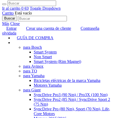
Ir al carrito
0 €
0
Toggle Dropdown
Carrito
Está vacío
Buscar
Más
Close
Entrar
Crear una cuenta de cliente
Contraseňa
olvidada
GUÍA DE COMPRA
TUNING
para Bosch
Smart System
Non Smart
Smart System (Rim Magnet)
para Avinox
para TQ
para Yamaha
Bicicletas eléctricas de la marca Yamaha
Motores Yamaha
para Giant
SyncDrive Pro3 (90 Nm) / Pro3X (100 Nm)
SyncDrive Pro2 (85 Nm) / SyncDrive Sport 2
(75 Nm)
SyncDrive Pro (80 Nm), Sport (70 Nm), Life,
Core Motors