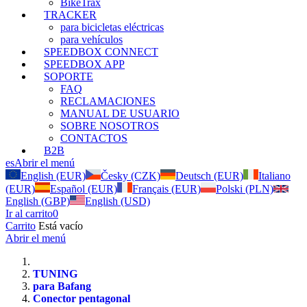
BikeTrax
TRACKER
para bicicletas eléctricas
para vehículos
SPEEDBOX CONNECT
SPEEDBOX APP
SOPORTE
FAQ
RECLAMACIONES
MANUAL DE USUARIO
SOBRE NOSOTROS
CONTACTOS
B2B
es
Abrir el menú
English (EUR)
Česky (CZK)
Deutsch (EUR)
Italiano
(EUR)
Español (EUR)
Français (EUR)
Polski (PLN)
English (GBP)
English (USD)
Ir al carrito
0
Carrito
Está vacío
Abrir el menú
TUNING
para Bafang
Conector pentagonal