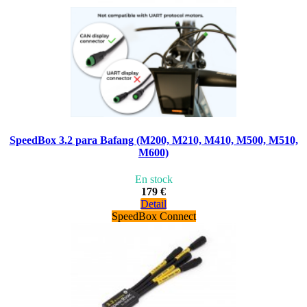
SpeedBox 3.2 para Bafang (M200, M210, M410, M500, M510,
M600)
En stock
179 €
Detail
SpeedBox Connect