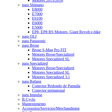
Motores 2015/2016
para Shimano
E8000
E7000
E6100
E6000
E5000
EP8, EP8 RS Motores, Giant Revolt e-bike
para OLI
para Panasonic
para Brose
Brose S-Mag Pro FIT
Motores Brose/Specialized
Motores Specialized SL
para Specialized
Motores Brose/Specialized
Motores Specialized SL
Motores Specialized 3.1
para Bafang
Conector Redondo de Pantalla
Conector pentagonal
para Impulse
B.Cyclo
Mantenimiento
Accesorios/Servicios/Merchandising