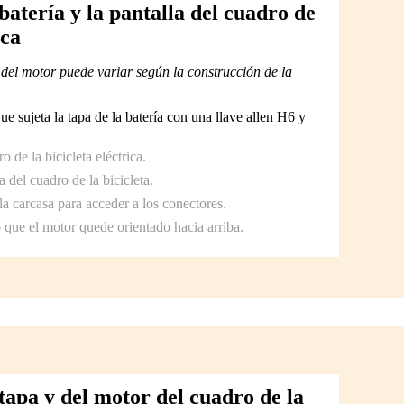
batería y la pantalla del cuadro de
ica
 del motor puede variar según la construcción de la
ue sujeta la tapa de la batería con una llave allen H6 y
o de la bicicleta eléctrica.
a del cuadro de la bicicleta.
la carcasa para acceder a los conectores.
 que el motor quede orientado hacia arriba.
tapa y del motor del cuadro de la