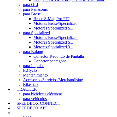
para OLI
para Panasonic
para Brose
Brose S-Mag Pro FIT
Motores Brose/Specialized
Motores Specialized SL
para Specialized
Motores Brose/Specialized
Motores Specialized SL
Motores Specialized 3.1
para Bafang
Conector Redondo de Pantalla
Conector pentagonal
para Impulse
B.Cyclo
Mantenimiento
Accesorios/Servicios/Merchandising
BikeTrax
TRACKER
para bicicletas eléctricas
para vehículos
SPEEDBOX CONNECT
SPEEDBOX APP
SOPORTE