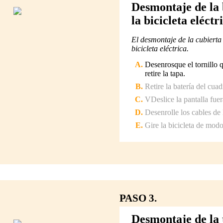
Desmontaje de la 
la bicicleta eléctr
El desmontaje de la cubierta
bicicleta eléctrica.
Desenrosque el tornillo q
retire la tapa.
Retire la batería del cuadr
VDeslice la pantalla fuer
Desenrolle los cables de 
Gire la bicicleta de modo
PASO 3.
Desmontaje de la 