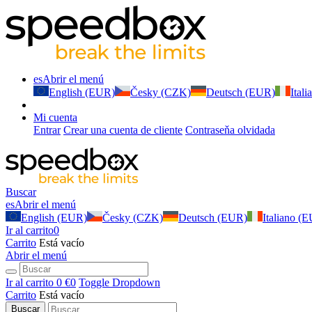
es
Abrir el menú
English (EUR)
Česky (CZK)
Deutsch (EUR)
Ital
Mi cuenta
Entrar
Crear una cuenta de cliente
Contraseňa olvidada
Buscar
es
Abrir el menú
English (EUR)
Česky (CZK)
Deutsch (EUR)
Italiano (
Ir al carrito
0
Carrito
Está vacío
Abrir el menú
Ir al carrito
0 €
0
Toggle Dropdown
Carrito
Está vacío
Buscar