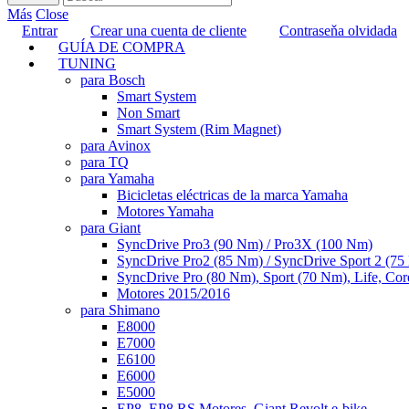
Más
Close
Entrar
Crear una cuenta de cliente
Contraseňa olvidada
GUÍA DE COMPRA
TUNING
para Bosch
Smart System
Non Smart
Smart System (Rim Magnet)
para Avinox
para TQ
para Yamaha
Bicicletas eléctricas de la marca Yamaha
Motores Yamaha
para Giant
SyncDrive Pro3 (90 Nm) / Pro3X (100 Nm)
SyncDrive Pro2 (85 Nm) / SyncDrive Sport 2 (7
SyncDrive Pro (80 Nm), Sport (70 Nm), Life, Cor
Motores 2015/2016
para Shimano
E8000
E7000
E6100
E6000
E5000
EP8, EP8 RS Motores, Giant Revolt e-bike