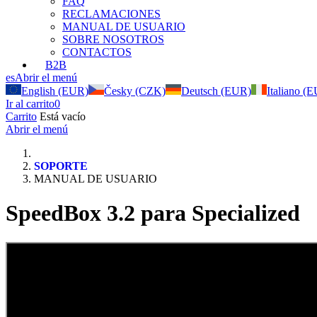
FAQ
RECLAMACIONES
MANUAL DE USUARIO
SOBRE NOSOTROS
CONTACTOS
B2B
es
Abrir el menú
English (EUR)
Česky (CZK)
Deutsch (EUR)
Italiano (
Ir al carrito
0
Carrito
Está vacío
Abrir el menú
SOPORTE
MANUAL DE USUARIO
SpeedBox 3.2 para Specialized