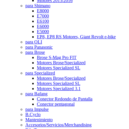
Motores 2015/2016
para Shimano
E8000
E7000
E6100
E6000
E5000
EP8, EP8 RS Motores, Giant Revolt e-bike
para OLI
para Panasonic
para Brose
Brose S-Mag Pro FIT
Motores Brose/Specialized
Motores Specialized SL
para Specialized
Motores Brose/Specialized
Motores Specialized SL
Motores Specialized 3.1
para Bafang
Conector Redondo de Pantalla
Conector pentagonal
para Impulse
B.Cyclo
Mantenimiento
Accesorios/Servicios/Merchandising