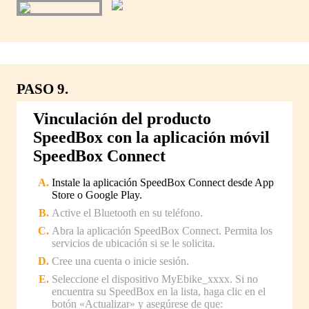
PASO 9.
Vinculación del producto
SpeedBox con la aplicación móvil
SpeedBox Connect
Instale la aplicación SpeedBox Connect desde App
Store o Google Play.
Active el Bluetooth en su teléfono.
Abra la aplicación SpeedBox Connect. Permita los
servicios de ubicación si se le solicita.
Cree una cuenta o inicie sesión.
Seleccione el dispositivo MyEbike_xxxx. Si no
encuentra su SpeedBox en la lista, haga clic en el
botón «Actualizar» y asegúrese de que: