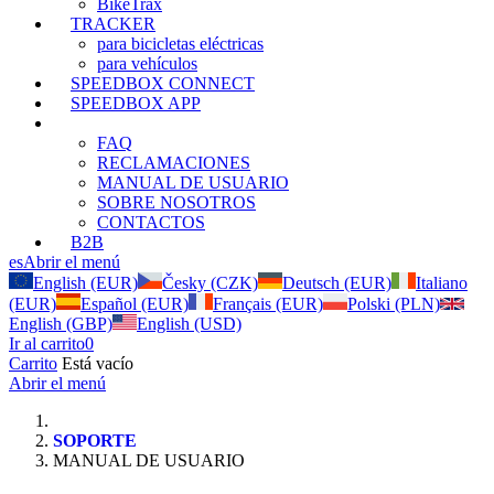
BikeTrax
TRACKER
para bicicletas eléctricas
para vehículos
SPEEDBOX CONNECT
SPEEDBOX APP
SOPORTE
FAQ
RECLAMACIONES
MANUAL DE USUARIO
SOBRE NOSOTROS
CONTACTOS
B2B
es
Abrir el menú
English (EUR)
Česky (CZK)
Deutsch (EUR)
Italiano
(EUR)
Español (EUR)
Français (EUR)
Polski (PLN)
English (GBP)
English (USD)
Ir al carrito
0
Carrito
Está vacío
Abrir el menú
SOPORTE
MANUAL DE USUARIO