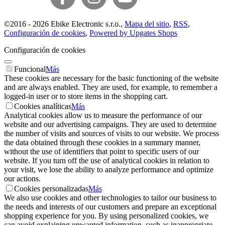
©
2016 -
2026
Ebike Electronic s.r.o.
,
Mapa del sitio
,
RSS
,
Configuración de cookies
,
Powered by Upgates Shops
Configuración de cookies
Funcional
Más
These cookies are necessary for the basic functioning of the website
and are always enabled. They are used, for example, to remember a
logged-in user or to store items in the shopping cart.
Cookies analíticas
Más
Analytical cookies allow us to measure the performance of our
website and our advertising campaigns. They are used to determine
the number of visits and sources of visits to our website. We process
the data obtained through these cookies in a summary manner,
without the use of identifiers that point to specific users of our
website. If you turn off the use of analytical cookies in relation to
your visit, we lose the ability to analyze performance and optimize
our actions.
Cookies personalizadas
Más
We also use cookies and other technologies to tailor our business to
the needs and interests of our customers and prepare an exceptional
shopping experience for you. By using personalized cookies, we
can avoid explaining unwanted information, such as inappropriate