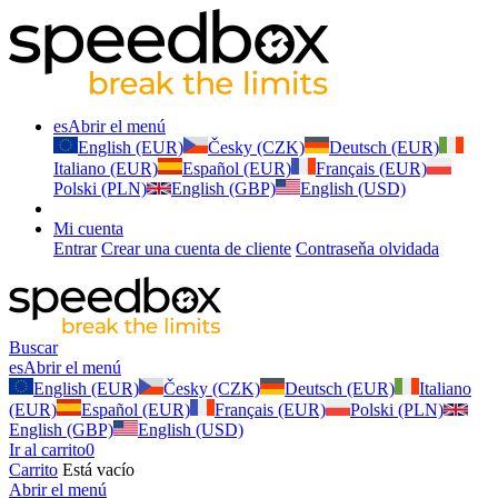
es
Abrir el menú
English (EUR)
Česky (CZK)
Deutsch (EUR)
Italiano (EUR)
Español (EUR)
Français (EUR)
Polski (PLN)
English (GBP)
English (USD)
Mi cuenta
Entrar
Crear una cuenta de cliente
Contraseňa olvidada
Buscar
es
Abrir el menú
English (EUR)
Česky (CZK)
Deutsch (EUR)
Italiano
(EUR)
Español (EUR)
Français (EUR)
Polski (PLN)
English (GBP)
English (USD)
Ir al carrito
0
Carrito
Está vacío
Abrir el menú