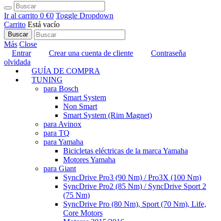
Ir al carrito
0 €
0
Toggle Dropdown
Carrito
Está vacío
Buscar
Más
Close
Entrar
Crear una cuenta de cliente
Contraseňa
olvidada
GUÍA DE COMPRA
TUNING
para Bosch
Smart System
Non Smart
Smart System (Rim Magnet)
para Avinox
para TQ
para Yamaha
Bicicletas eléctricas de la marca Yamaha
Motores Yamaha
para Giant
SyncDrive Pro3 (90 Nm) / Pro3X (100 Nm)
SyncDrive Pro2 (85 Nm) / SyncDrive Sport 2
(75 Nm)
SyncDrive Pro (80 Nm), Sport (70 Nm), Life,
Core Motors