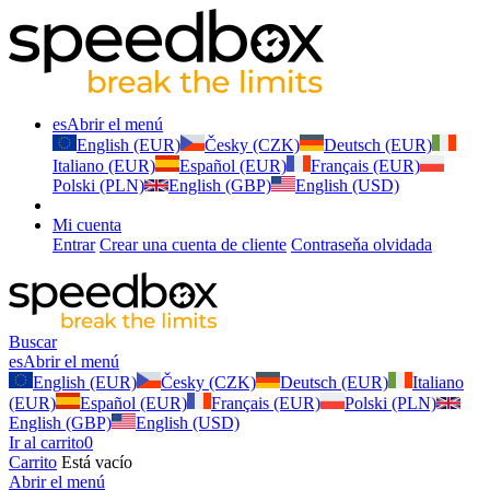
es
Abrir el menú
English (EUR)
Česky (CZK)
Deutsch (EUR)
Italiano (EUR)
Español (EUR)
Français (EUR)
Polski (PLN)
English (GBP)
English (USD)
Mi cuenta
Entrar
Crear una cuenta de cliente
Contraseňa olvidada
Buscar
es
Abrir el menú
English (EUR)
Česky (CZK)
Deutsch (EUR)
Italiano
(EUR)
Español (EUR)
Français (EUR)
Polski (PLN)
English (GBP)
English (USD)
Ir al carrito
0
Carrito
Está vacío
Abrir el menú