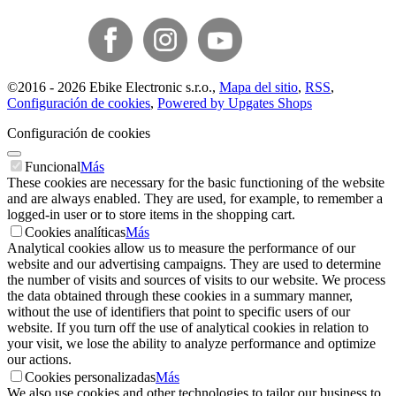
©
2016 -
2026
Ebike Electronic s.r.o.
,
Mapa del sitio
,
RSS
,
Configuración de cookies
,
Powered by Upgates Shops
Configuración de cookies
Funcional
Más
These cookies are necessary for the basic functioning of the website
and are always enabled. They are used, for example, to remember a
logged-in user or to store items in the shopping cart.
Cookies analíticas
Más
Analytical cookies allow us to measure the performance of our
website and our advertising campaigns. They are used to determine
the number of visits and sources of visits to our website. We process
the data obtained through these cookies in a summary manner,
without the use of identifiers that point to specific users of our
website. If you turn off the use of analytical cookies in relation to
your visit, we lose the ability to analyze performance and optimize
our actions.
Cookies personalizadas
Más
We also use cookies and other technologies to tailor our business to