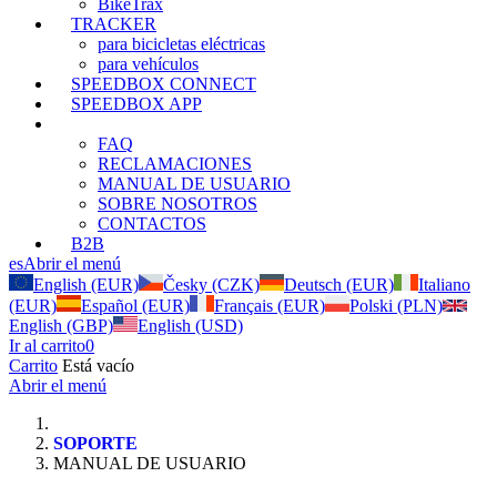
BikeTrax
TRACKER
para bicicletas eléctricas
para vehículos
SPEEDBOX CONNECT
SPEEDBOX APP
SOPORTE
FAQ
RECLAMACIONES
MANUAL DE USUARIO
SOBRE NOSOTROS
CONTACTOS
B2B
es
Abrir el menú
English (EUR)
Česky (CZK)
Deutsch (EUR)
Italiano
(EUR)
Español (EUR)
Français (EUR)
Polski (PLN)
English (GBP)
English (USD)
Ir al carrito
0
Carrito
Está vacío
Abrir el menú
SOPORTE
MANUAL DE USUARIO