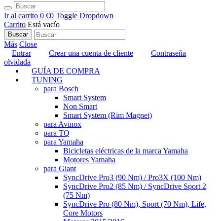
Ir al carrito
0 €
0
Toggle Dropdown
Carrito
Está vacío
Buscar
Más
Close
Entrar
Crear una cuenta de cliente
Contraseňa
olvidada
GUÍA DE COMPRA
TUNING
para Bosch
Smart System
Non Smart
Smart System (Rim Magnet)
para Avinox
para TQ
para Yamaha
Bicicletas eléctricas de la marca Yamaha
Motores Yamaha
para Giant
SyncDrive Pro3 (90 Nm) / Pro3X (100 Nm)
SyncDrive Pro2 (85 Nm) / SyncDrive Sport 2
(75 Nm)
SyncDrive Pro (80 Nm), Sport (70 Nm), Life,
Core Motors