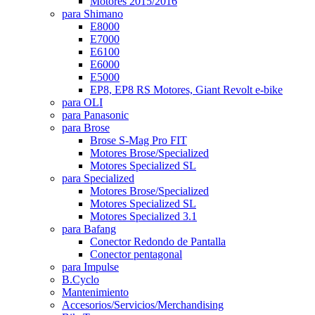
Motores 2015/2016
para Shimano
E8000
E7000
E6100
E6000
E5000
EP8, EP8 RS Motores, Giant Revolt e-bike
para OLI
para Panasonic
para Brose
Brose S-Mag Pro FIT
Motores Brose/Specialized
Motores Specialized SL
para Specialized
Motores Brose/Specialized
Motores Specialized SL
Motores Specialized 3.1
para Bafang
Conector Redondo de Pantalla
Conector pentagonal
para Impulse
B.Cyclo
Mantenimiento
Accesorios/Servicios/Merchandising