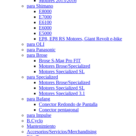
Motores 2015/2016
para Shimano
E8000
E7000
E6100
E6000
E5000
EP8, EP8 RS Motores, Giant Revolt e-bike
para OLI
para Panasonic
para Brose
Brose S-Mag Pro FIT
Motores Brose/Specialized
Motores Specialized SL
para Specialized
Motores Brose/Specialized
Motores Specialized SL
Motores Specialized 3.1
para Bafang
Conector Redondo de Pantalla
Conector pentagonal
para Impulse
B.Cyclo
Mantenimiento
Accesorios/Servicios/Merchandising