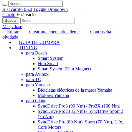
Ir al carrito
0 €
0
Toggle Dropdown
Carrito
Está vacío
Buscar
Más
Close
Entrar
Crear una cuenta de cliente
Contraseňa
olvidada
GUÍA DE COMPRA
TUNING
para Bosch
Smart System
Non Smart
Smart System (Rim Magnet)
para Avinox
para TQ
para Yamaha
Bicicletas eléctricas de la marca Yamaha
Motores Yamaha
para Giant
SyncDrive Pro3 (90 Nm) / Pro3X (100 Nm)
SyncDrive Pro2 (85 Nm) / SyncDrive Sport 2
(75 Nm)
SyncDrive Pro (80 Nm), Sport (70 Nm), Life,
Core Motors