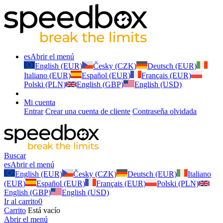
es
Abrir el menú
English (EUR)
Česky (CZK)
Deutsch (EUR)
Italiano (EUR)
Español (EUR)
Français (EUR)
Polski (PLN)
English (GBP)
English (USD)
Mi cuenta
Entrar
Crear una cuenta de cliente
Contraseňa olvidada
Buscar
es
Abrir el menú
English (EUR)
Česky (CZK)
Deutsch (EUR)
Italiano
(EUR)
Español (EUR)
Français (EUR)
Polski (PLN)
English (GBP)
English (USD)
Ir al carrito
0
Carrito
Está vacío
Abrir el menú