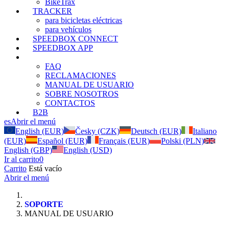
BikeTrax
TRACKER
para bicicletas eléctricas
para vehículos
SPEEDBOX CONNECT
SPEEDBOX APP
SOPORTE
FAQ
RECLAMACIONES
MANUAL DE USUARIO
SOBRE NOSOTROS
CONTACTOS
B2B
es
Abrir el menú
English (EUR)
Česky (CZK)
Deutsch (EUR)
Italiano
(EUR)
Español (EUR)
Français (EUR)
Polski (PLN)
English (GBP)
English (USD)
Ir al carrito
0
Carrito
Está vacío
Abrir el menú
SOPORTE
MANUAL DE USUARIO