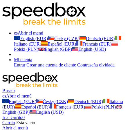
es
Abrir el menú
English (EUR)
Česky (CZK)
Deutsch (EUR)
Italiano (EUR)
Español (EUR)
Français (EUR)
Polski (PLN)
English (GBP)
English (USD)
Mi cuenta
Entrar
Crear una cuenta de cliente
Contraseňa olvidada
Buscar
es
Abrir el menú
English (EUR)
Česky (CZK)
Deutsch (EUR)
Italiano
(EUR)
Español (EUR)
Français (EUR)
Polski (PLN)
English (GBP)
English (USD)
Ir al carrito
0
Carrito
Está vacío
Abrir el menú