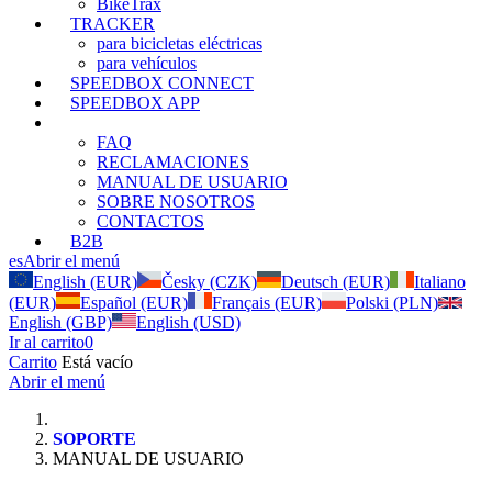
BikeTrax
TRACKER
para bicicletas eléctricas
para vehículos
SPEEDBOX CONNECT
SPEEDBOX APP
SOPORTE
FAQ
RECLAMACIONES
MANUAL DE USUARIO
SOBRE NOSOTROS
CONTACTOS
B2B
es
Abrir el menú
English (EUR)
Česky (CZK)
Deutsch (EUR)
Italiano
(EUR)
Español (EUR)
Français (EUR)
Polski (PLN)
English (GBP)
English (USD)
Ir al carrito
0
Carrito
Está vacío
Abrir el menú
SOPORTE
MANUAL DE USUARIO