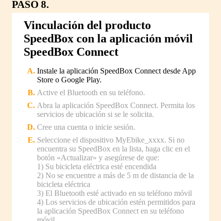
PASO 8.
Vinculación del producto
SpeedBox con la aplicación móvil
SpeedBox Connect
Instale la aplicación SpeedBox Connect desde App
Store o Google Play.
Active el Bluetooth en su teléfono.
Abra la aplicación SpeedBox Connect. Permita los
servicios de ubicación si se le solicita.
Cree una cuenta o inicie sesión.
Seleccione el dispositivo MyEbike_xxxx. Si no
encuentra su SpeedBox en la lista, haga clic en el
botón «Actualizar» y asegúrese de que:
1) Su bicicleta eléctrica esté encendida
2) No se encuentre a más de 5 m de distancia de la
bicicleta eléctrica
3) El Bluetooth esté activado en su teléfono móvil
4) Los servicios de ubicación estén permitidos para
la aplicación SpeedBox Connect en su teléfono
móvil.