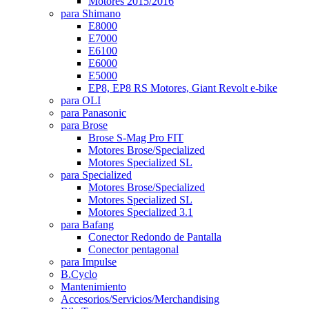
Motores 2015/2016
para Shimano
E8000
E7000
E6100
E6000
E5000
EP8, EP8 RS Motores, Giant Revolt e-bike
para OLI
para Panasonic
para Brose
Brose S-Mag Pro FIT
Motores Brose/Specialized
Motores Specialized SL
para Specialized
Motores Brose/Specialized
Motores Specialized SL
Motores Specialized 3.1
para Bafang
Conector Redondo de Pantalla
Conector pentagonal
para Impulse
B.Cyclo
Mantenimiento
Accesorios/Servicios/Merchandising