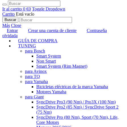
Ir al carrito
0 €
0
Toggle Dropdown
Carrito
Está vacío
Buscar
Más
Close
Entrar
Crear una cuenta de cliente
Contraseňa
olvidada
GUÍA DE COMPRA
TUNING
para Bosch
Smart System
Non Smart
Smart System (Rim Magnet)
para Avinox
para TQ
para Yamaha
Bicicletas eléctricas de la marca Yamaha
Motores Yamaha
para Giant
SyncDrive Pro3 (90 Nm) / Pro3X (100 Nm)
SyncDrive Pro2 (85 Nm) / SyncDrive Sport 2
(75 Nm)
SyncDrive Pro (80 Nm), Sport (70 Nm), Life,
Core Motors