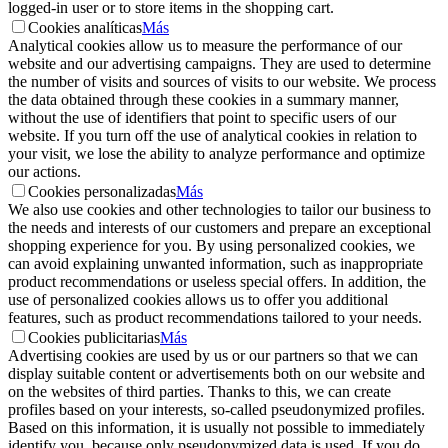
logged-in user or to store items in the shopping cart.
Cookies analíticas
Más
Analytical cookies allow us to measure the performance of our
website and our advertising campaigns. They are used to determine
the number of visits and sources of visits to our website. We process
the data obtained through these cookies in a summary manner,
without the use of identifiers that point to specific users of our
website. If you turn off the use of analytical cookies in relation to
your visit, we lose the ability to analyze performance and optimize
our actions.
Cookies personalizadas
Más
We also use cookies and other technologies to tailor our business to
the needs and interests of our customers and prepare an exceptional
shopping experience for you. By using personalized cookies, we
can avoid explaining unwanted information, such as inappropriate
product recommendations or useless special offers. In addition, the
use of personalized cookies allows us to offer you additional
features, such as product recommendations tailored to your needs.
Cookies publicitarias
Más
Advertising cookies are used by us or our partners so that we can
display suitable content or advertisements both on our website and
on the websites of third parties. Thanks to this, we can create
profiles based on your interests, so-called pseudonymized profiles.
Based on this information, it is usually not possible to immediately
identify you, because only pseudonymized data is used. If you do