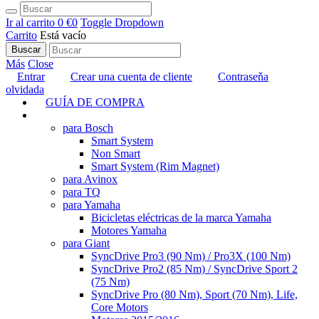
Ir al carrito
0 €
0
Toggle Dropdown
Carrito
Está vacío
Buscar
Más
Close
Entrar
Crear una cuenta de cliente
Contraseňa
olvidada
GUÍA DE COMPRA
TUNING
para Bosch
Smart System
Non Smart
Smart System (Rim Magnet)
para Avinox
para TQ
para Yamaha
Bicicletas eléctricas de la marca Yamaha
Motores Yamaha
para Giant
SyncDrive Pro3 (90 Nm) / Pro3X (100 Nm)
SyncDrive Pro2 (85 Nm) / SyncDrive Sport 2
(75 Nm)
SyncDrive Pro (80 Nm), Sport (70 Nm), Life,
Core Motors