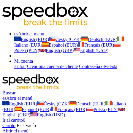
es
Abrir el menú
English (EUR)
Česky (CZK)
Deutsch (EUR)
Italiano (EUR)
Español (EUR)
Français (EUR)
Polski (PLN)
English (GBP)
English (USD)
Mi cuenta
Entrar
Crear una cuenta de cliente
Contraseňa olvidada
Buscar
es
Abrir el menú
English (EUR)
Česky (CZK)
Deutsch (EUR)
Italiano
(EUR)
Español (EUR)
Français (EUR)
Polski (PLN)
English (GBP)
English (USD)
Ir al carrito
0
Carrito
Está vacío
Abrir el menú