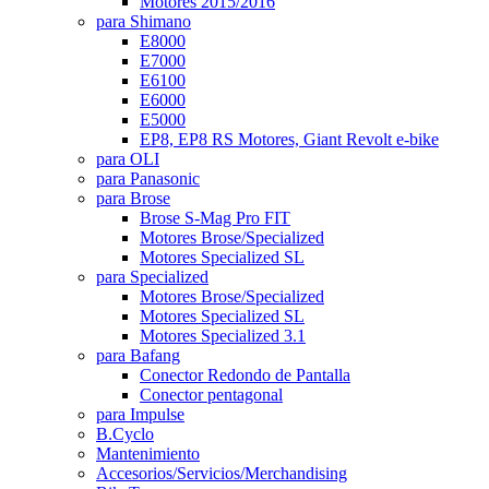
Motores 2015/2016
para Shimano
E8000
E7000
E6100
E6000
E5000
EP8, EP8 RS Motores, Giant Revolt e-bike
para OLI
para Panasonic
para Brose
Brose S-Mag Pro FIT
Motores Brose/Specialized
Motores Specialized SL
para Specialized
Motores Brose/Specialized
Motores Specialized SL
Motores Specialized 3.1
para Bafang
Conector Redondo de Pantalla
Conector pentagonal
para Impulse
B.Cyclo
Mantenimiento
Accesorios/Servicios/Merchandising