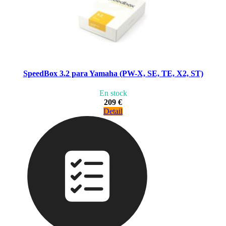
SpeedBox 3.2 para Yamaha (PW-X, SE, TE, X2, ST)
En stock
209 €
Detail