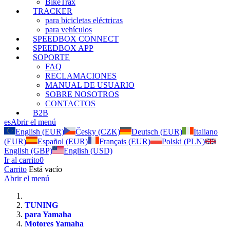
BikeTrax
TRACKER
para bicicletas eléctricas
para vehículos
SPEEDBOX CONNECT
SPEEDBOX APP
SOPORTE
FAQ
RECLAMACIONES
MANUAL DE USUARIO
SOBRE NOSOTROS
CONTACTOS
B2B
es
Abrir el menú
English (EUR)
Česky (CZK)
Deutsch (EUR)
Italiano
(EUR)
Español (EUR)
Français (EUR)
Polski (PLN)
English (GBP)
English (USD)
Ir al carrito
0
Carrito
Está vacío
Abrir el menú
TUNING
para Yamaha
Motores Yamaha