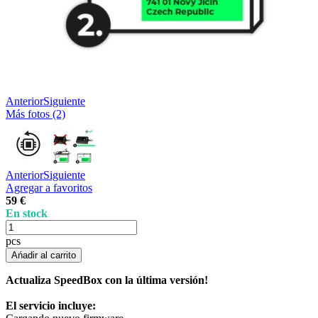
Anterior
Siguiente
Más fotos (2)
Anterior
Siguiente
Agregar a favoritos
59 €
En stock
pcs
Ańadir al carrito
Actualiza SpeedBox con la última versión!
El servicio incluye: