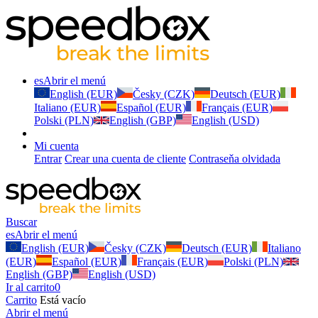
es
Abrir el menú
English (EUR)
Česky (CZK)
Deutsch (EUR)
Italiano (EUR)
Español (EUR)
Français (EUR)
Polski (PLN)
English (GBP)
English (USD)
Mi cuenta
Entrar
Crear una cuenta de cliente
Contraseňa olvidada
Buscar
es
Abrir el menú
English (EUR)
Česky (CZK)
Deutsch (EUR)
Italiano
(EUR)
Español (EUR)
Français (EUR)
Polski (PLN)
English (GBP)
English (USD)
Ir al carrito
0
Carrito
Está vacío
Abrir el menú