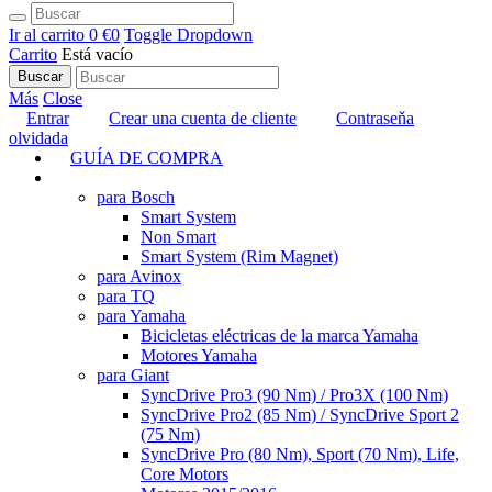
Ir al carrito
0 €
0
Toggle Dropdown
Carrito
Está vacío
Buscar
Más
Close
Entrar
Crear una cuenta de cliente
Contraseňa
olvidada
GUÍA DE COMPRA
TUNING
para Bosch
Smart System
Non Smart
Smart System (Rim Magnet)
para Avinox
para TQ
para Yamaha
Bicicletas eléctricas de la marca Yamaha
Motores Yamaha
para Giant
SyncDrive Pro3 (90 Nm) / Pro3X (100 Nm)
SyncDrive Pro2 (85 Nm) / SyncDrive Sport 2
(75 Nm)
SyncDrive Pro (80 Nm), Sport (70 Nm), Life,
Core Motors