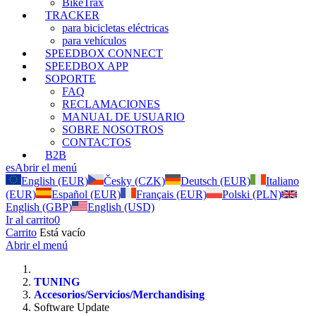
BikeTrax
TRACKER
para bicicletas eléctricas
para vehículos
SPEEDBOX CONNECT
SPEEDBOX APP
SOPORTE
FAQ
RECLAMACIONES
MANUAL DE USUARIO
SOBRE NOSOTROS
CONTACTOS
B2B
es
Abrir el menú
English (EUR)
Česky (CZK)
Deutsch (EUR)
Italiano
(EUR)
Español (EUR)
Français (EUR)
Polski (PLN)
English (GBP)
English (USD)
Ir al carrito
0
Carrito
Está vacío
Abrir el menú
TUNING
Accesorios/Servicios/Merchandising
Software Update