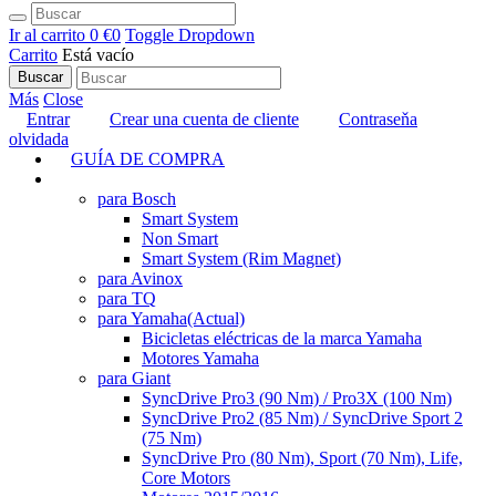
Ir al carrito
0 €
0
Toggle Dropdown
Carrito
Está vacío
Buscar
Más
Close
Entrar
Crear una cuenta de cliente
Contraseňa
olvidada
GUÍA DE COMPRA
TUNING
para Bosch
Smart System
Non Smart
Smart System (Rim Magnet)
para Avinox
para TQ
para Yamaha
(Actual)
Bicicletas eléctricas de la marca Yamaha
Motores Yamaha
para Giant
SyncDrive Pro3 (90 Nm) / Pro3X (100 Nm)
SyncDrive Pro2 (85 Nm) / SyncDrive Sport 2
(75 Nm)
SyncDrive Pro (80 Nm), Sport (70 Nm), Life,
Core Motors