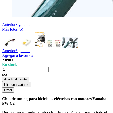
Anterior
Siguiente
Más fotos (5)
Anterior
Siguiente
Agregar a favoritos
2 090 €
En stock
pcs
Ańadir al carrito
Elija una variante
Chip de tuning para bicicletas eléctricas con motores Yamaha
PW-C2
Desbloquea el límite de velocidad de 25 km/h y aprovecha todo el