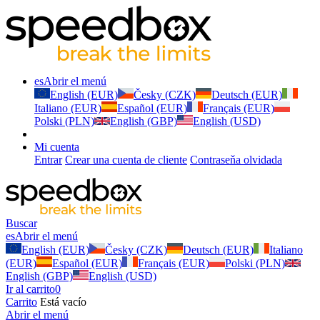
es
Abrir el menú
English (EUR)
Česky (CZK)
Deutsch (EUR)
Italiano (EUR)
Español (EUR)
Français (EUR)
Polski (PLN)
English (GBP)
English (USD)
Mi cuenta
Entrar
Crear una cuenta de cliente
Contraseňa olvidada
Buscar
es
Abrir el menú
English (EUR)
Česky (CZK)
Deutsch (EUR)
Italiano
(EUR)
Español (EUR)
Français (EUR)
Polski (PLN)
English (GBP)
English (USD)
Ir al carrito
0
Carrito
Está vacío
Abrir el menú