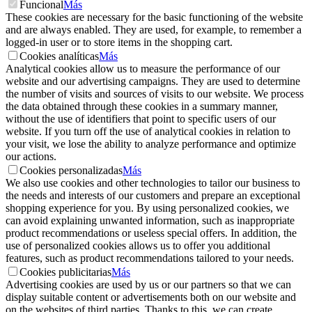
Funcional
Más
These cookies are necessary for the basic functioning of the website
and are always enabled. They are used, for example, to remember a
logged-in user or to store items in the shopping cart.
Cookies analíticas
Más
Analytical cookies allow us to measure the performance of our
website and our advertising campaigns. They are used to determine
the number of visits and sources of visits to our website. We process
the data obtained through these cookies in a summary manner,
without the use of identifiers that point to specific users of our
website. If you turn off the use of analytical cookies in relation to
your visit, we lose the ability to analyze performance and optimize
our actions.
Cookies personalizadas
Más
We also use cookies and other technologies to tailor our business to
the needs and interests of our customers and prepare an exceptional
shopping experience for you. By using personalized cookies, we
can avoid explaining unwanted information, such as inappropriate
product recommendations or useless special offers. In addition, the
use of personalized cookies allows us to offer you additional
features, such as product recommendations tailored to your needs.
Cookies publicitarias
Más
Advertising cookies are used by us or our partners so that we can
display suitable content or advertisements both on our website and
on the websites of third parties. Thanks to this, we can create