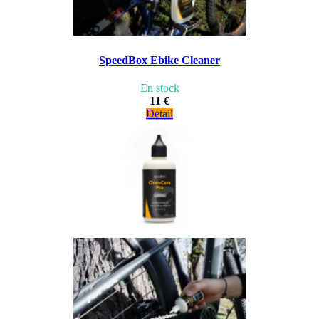
SpeedBox Ebike Cleaner
En stock
11 €
Detail