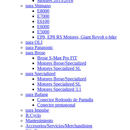
Motores 2015/2016
para Shimano
E8000
E7000
E6100
E6000
E5000
EP8, EP8 RS Motores, Giant Revolt e-bike
para OLI
para Panasonic
para Brose
Brose S-Mag Pro FIT
Motores Brose/Specialized
Motores Specialized SL
para Specialized
Motores Brose/Specialized
Motores Specialized SL
Motores Specialized 3.1
para Bafang
Conector Redondo de Pantalla
Conector pentagonal
para Impulse
B.Cyclo
Mantenimiento
Accesorios/Servicios/Merchandising