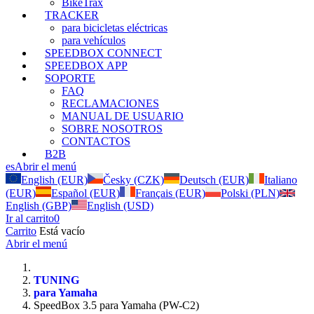
BikeTrax
TRACKER
para bicicletas eléctricas
para vehículos
SPEEDBOX CONNECT
SPEEDBOX APP
SOPORTE
FAQ
RECLAMACIONES
MANUAL DE USUARIO
SOBRE NOSOTROS
CONTACTOS
B2B
es
Abrir el menú
English (EUR)
Česky (CZK)
Deutsch (EUR)
Italiano
(EUR)
Español (EUR)
Français (EUR)
Polski (PLN)
English (GBP)
English (USD)
Ir al carrito
0
Carrito
Está vacío
Abrir el menú
TUNING
para Yamaha
SpeedBox 3.5 para Yamaha (PW-C2)