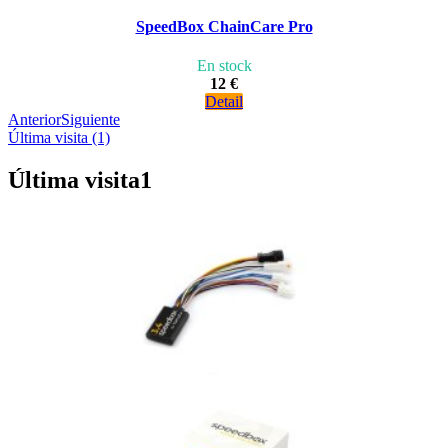
SpeedBox ChainCare Pro
En stock
12 €
Detail
Anterior
Siguiente
Última visita (1)
Última visita
1