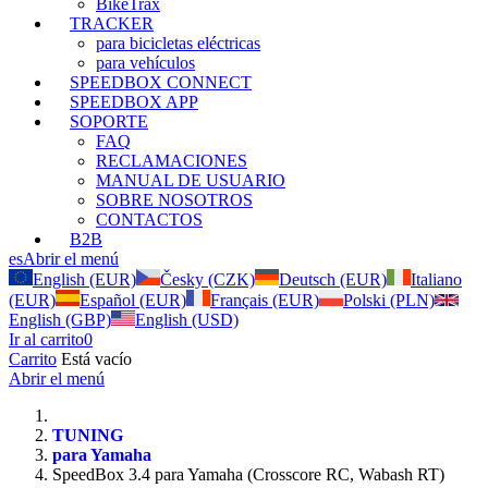
BikeTrax
TRACKER
para bicicletas eléctricas
para vehículos
SPEEDBOX CONNECT
SPEEDBOX APP
SOPORTE
FAQ
RECLAMACIONES
MANUAL DE USUARIO
SOBRE NOSOTROS
CONTACTOS
B2B
es
Abrir el menú
English (EUR)
Česky (CZK)
Deutsch (EUR)
Italiano
(EUR)
Español (EUR)
Français (EUR)
Polski (PLN)
English (GBP)
English (USD)
Ir al carrito
0
Carrito
Está vacío
Abrir el menú
TUNING
para Yamaha
SpeedBox 3.4 para Yamaha (Crosscore RC, Wabash RT)