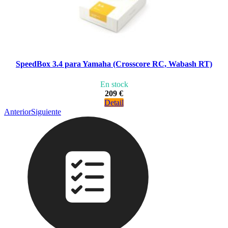
SpeedBox 3.4 para Yamaha (Crosscore RC, Wabash RT)
En stock
209 €
Detail
Anterior
Siguiente