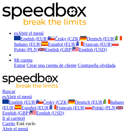
es
Abrir el menú
English (EUR)
Česky (CZK)
Deutsch (EUR)
Italiano (EUR)
Español (EUR)
Français (EUR)
Polski (PLN)
English (GBP)
English (USD)
Mi cuenta
Entrar
Crear una cuenta de cliente
Contraseňa olvidada
Buscar
es
Abrir el menú
English (EUR)
Česky (CZK)
Deutsch (EUR)
Italiano
(EUR)
Español (EUR)
Français (EUR)
Polski (PLN)
English (GBP)
English (USD)
Ir al carrito
0
Carrito
Está vacío
Abrir el menú