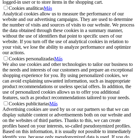
logged-in user or to store items in the shopping cart.
Cookies analíticas
Más
Analytical cookies allow us to measure the performance of our
website and our advertising campaigns. They are used to determine
the number of visits and sources of visits to our website. We process
the data obtained through these cookies in a summary manner,
without the use of identifiers that point to specific users of our
website. If you turn off the use of analytical cookies in relation to
your visit, we lose the ability to analyze performance and optimize
our actions.
Cookies personalizadas
Más
We also use cookies and other technologies to tailor our business to
the needs and interests of our customers and prepare an exceptional
shopping experience for you. By using personalized cookies, we
can avoid explaining unwanted information, such as inappropriate
product recommendations or useless special offers. In addition, the
use of personalized cookies allows us to offer you additional
features, such as product recommendations tailored to your needs.
Cookies publicitarias
Más
Advertising cookies are used by us or our partners so that we can
display suitable content or advertisements both on our website and
on the websites of third parties. Thanks to this, we can create
profiles based on your interests, so-called pseudonymized profiles.
Based on this information, it is usually not possible to immediately
identify you, because only pseudonymized data is used. If you do