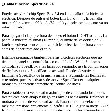
¿Cómo funciona SpeedBox 3.4?
Puedes activar el chip SpeedBox 3.4 en la pantalla de la bicicleta
eléctrica.
Después de pulsar el botón LIGHT o ↑↓↑↓, la pantalla
mostrará brevemente 99 km/h (62 mph) y desde ese momento ya no
estás limitado.
Para apagar el chip, presiona de nuevo el botón
LIGHT o ↑↓↑↓
. La
pantalla muestra 25 km/h (16 mph) y el límite de velocidad de 25
km/h se volverá a encender. La bicicleta eléctrica funciona como
antes de haber instalado el chip.
Estamos preparados también para las bicicletas eléctricas que no
tienen un panel de control clásico con el botón Walk. Si deseas
controlar su SpeedBox y las luces por separado, usa la combinación
de flechas ↑↓↑↓ y SpeedBox se activará. Puedes desactivar
fácilmente SpeedBox de la misma manera. Pulsando las flechas en
este orden, puedes activar y desactivar SpeedBox en cualquier
momento independientemente del control de luces.
Para establecer la velocidad máxima, puede cambiando los modos
tres niveles hacia abajo y luego tres niveles hacia arriba. Entonces se
motrará el límite de velocidad actual. Para cambiar la velocidad
máxima, presione brevemente el botón LIGHT o gire la rueda 360 °.
El último límite mostrado se guarda después de cinco segundos de