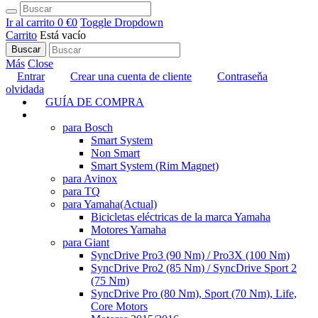
Ir al carrito
0 €
0
Toggle Dropdown
Carrito
Está vacío
Buscar
Más
Close
Entrar
Crear una cuenta de cliente
Contraseňa
olvidada
GUÍA DE COMPRA
TUNING
para Bosch
Smart System
Non Smart
Smart System (Rim Magnet)
para Avinox
para TQ
para Yamaha
(Actual)
Bicicletas eléctricas de la marca Yamaha
Motores Yamaha
para Giant
SyncDrive Pro3 (90 Nm) / Pro3X (100 Nm)
SyncDrive Pro2 (85 Nm) / SyncDrive Sport 2
(75 Nm)
SyncDrive Pro (80 Nm), Sport (70 Nm), Life,
Core Motors