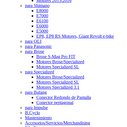
Motores 2015/2016
para Shimano
E8000
E7000
E6100
E6000
E5000
EP8, EP8 RS Motores, Giant Revolt e-bike
para OLI
para Panasonic
para Brose
Brose S-Mag Pro FIT
Motores Brose/Specialized
Motores Specialized SL
para Specialized
Motores Brose/Specialized
Motores Specialized SL
Motores Specialized 3.1
para Bafang
Conector Redondo de Pantalla
Conector pentagonal
para Impulse
B.Cyclo
Mantenimiento
Accesorios/Servicios/Merchandising