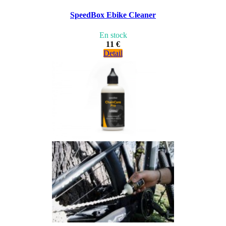
SpeedBox Ebike Cleaner
En stock
11 €
Detail