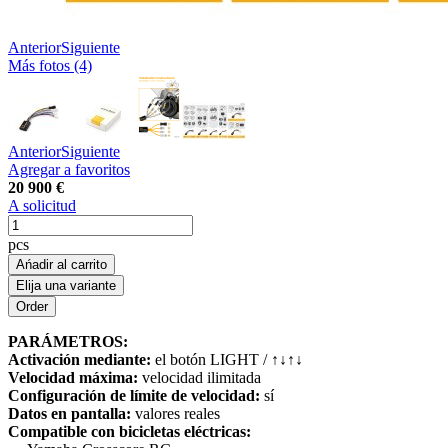
Anterior
Siguiente
Más fotos (4)
Anterior
Siguiente
Agregar a favoritos
20 900 €
A solicitud
pcs
Ańadir al carrito
Elija una variante
PARÁMETROS:
Activación mediante:
el botón LIGHT / ↑↓↑↓
Velocidad máxima:
velocidad ilimitada
Configuración de límite de velocidad:
sí
Datos en pantalla:
valores reales
Compatible con bicicletas eléctricas: