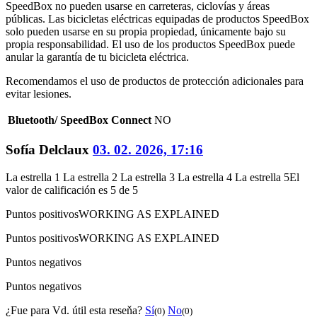
SpeedBox no pueden usarse en carreteras, ciclovías y áreas
públicas. Las bicicletas eléctricas equipadas de productos SpeedBox
solo pueden usarse en su propia propiedad, únicamente bajo su
propia responsabilidad. El uso de los productos SpeedBox puede
anular la garantía de tu bicicleta eléctrica.
Recomendamos el uso de productos de protección adicionales para
evitar lesiones.
Bluetooth/ SpeedBox Connect
NO
Sofía Delclaux
03. 02. 2026, 17:16
La estrella 1
La estrella 2
La estrella 3
La estrella 4
La estrella 5
El
valor de calificación es 5 de 5
Puntos positivos
WORKING AS EXPLAINED
Puntos positivos
WORKING AS EXPLAINED
Puntos negativos
Puntos negativos
¿Fue para Vd. útil esta reseňa?
Sí
No
(0)
(0)