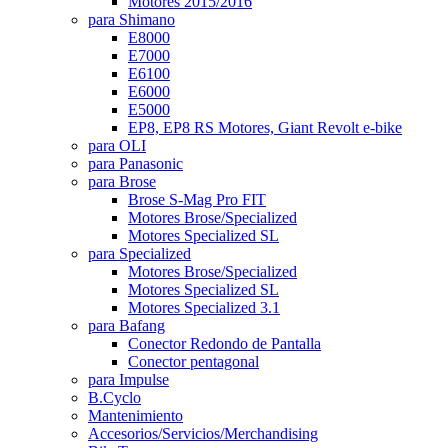
Motores 2015/2016
para Shimano
E8000
E7000
E6100
E6000
E5000
EP8, EP8 RS Motores, Giant Revolt e-bike
para OLI
para Panasonic
para Brose
Brose S-Mag Pro FIT
Motores Brose/Specialized
Motores Specialized SL
para Specialized
Motores Brose/Specialized
Motores Specialized SL
Motores Specialized 3.1
para Bafang
Conector Redondo de Pantalla
Conector pentagonal
para Impulse
B.Cyclo
Mantenimiento
Accesorios/Servicios/Merchandising