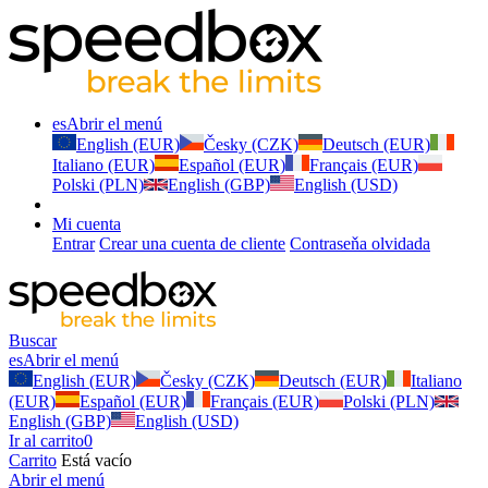
es
Abrir el menú
English (EUR)
Česky (CZK)
Deutsch (EUR)
Italiano (EUR)
Español (EUR)
Français (EUR)
Polski (PLN)
English (GBP)
English (USD)
Mi cuenta
Entrar
Crear una cuenta de cliente
Contraseňa olvidada
Buscar
es
Abrir el menú
English (EUR)
Česky (CZK)
Deutsch (EUR)
Italiano
(EUR)
Español (EUR)
Français (EUR)
Polski (PLN)
English (GBP)
English (USD)
Ir al carrito
0
Carrito
Está vacío
Abrir el menú