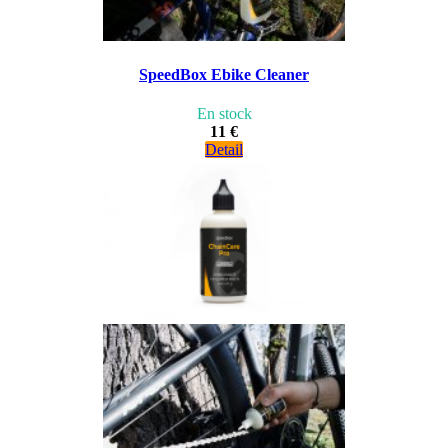
SpeedBox Ebike Cleaner
En stock
11 €
Detail