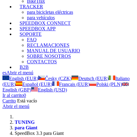
BikeTrax
TRACKER
para bicicletas eléctricas
para vehículos
SPEEDBOX CONNECT
SPEEDBOX APP
SOPORTE
FAQ
RECLAMACIONES
MANUAL DE USUARIO
SOBRE NOSOTROS
CONTACTOS
B2B
es
Abrir el menú
English (EUR)
Česky (CZK)
Deutsch (EUR)
Italiano
(EUR)
Español (EUR)
Français (EUR)
Polski (PLN)
English (GBP)
English (USD)
Ir al carrito
0
Carrito
Está vacío
Abrir el menú
TUNING
para Giant
SpeedBox 3.3 para Giant