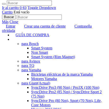
Ir al carrito
0 €
0
Toggle Dropdown
Carrito
Está vacío
Buscar
Más
Close
Entrar
Crear una cuenta de cliente
Contraseňa
olvidada
GUÍA DE COMPRA
TUNING
para Bosch
Smart System
Non Smart
Smart System (Rim Magnet)
para Avinox
para TQ
para Yamaha
Bicicletas eléctricas de la marca Yamaha
Motores Yamaha
para Giant
(Actual)
SyncDrive Pro3 (90 Nm) / Pro3X (100 Nm)
SyncDrive Pro2 (85 Nm) / SyncDrive Sport 2
(75 Nm)
SyncDrive Pro (80 Nm), Sport (70 Nm), Life,
Core Motors