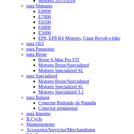
Motores 2015/2016
para Shimano
E8000
E7000
E6100
E6000
E5000
EP8, EP8 RS Motores, Giant Revolt e-bike
para OLI
para Panasonic
para Brose
Brose S-Mag Pro FIT
Motores Brose/Specialized
Motores Specialized SL
para Specialized
Motores Brose/Specialized
Motores Specialized SL
Motores Specialized 3.1
para Bafang
Conector Redondo de Pantalla
Conector pentagonal
para Impulse
B.Cyclo
Mantenimiento
Accesorios/Servicios/Merchandising