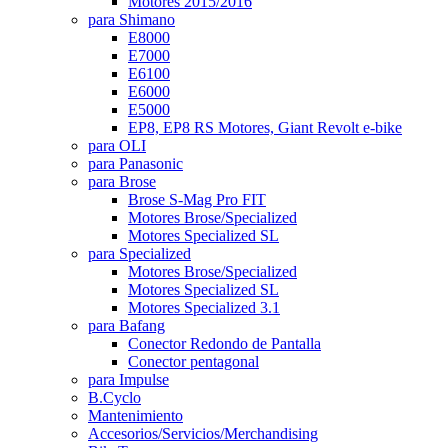
Motores 2015/2016
para Shimano
E8000
E7000
E6100
E6000
E5000
EP8, EP8 RS Motores, Giant Revolt e-bike
para OLI
para Panasonic
para Brose
Brose S-Mag Pro FIT
Motores Brose/Specialized
Motores Specialized SL
para Specialized
Motores Brose/Specialized
Motores Specialized SL
Motores Specialized 3.1
para Bafang
Conector Redondo de Pantalla
Conector pentagonal
para Impulse
B.Cyclo
Mantenimiento
Accesorios/Servicios/Merchandising