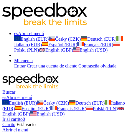
es
Abrir el menú
English (EUR)
Česky (CZK)
Deutsch (EUR)
Italiano (EUR)
Español (EUR)
Français (EUR)
Polski (PLN)
English (GBP)
English (USD)
Mi cuenta
Entrar
Crear una cuenta de cliente
Contraseňa olvidada
Buscar
es
Abrir el menú
English (EUR)
Česky (CZK)
Deutsch (EUR)
Italiano
(EUR)
Español (EUR)
Français (EUR)
Polski (PLN)
English (GBP)
English (USD)
Ir al carrito
0
Carrito
Está vacío
Abrir el menú