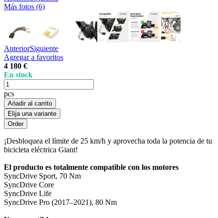
Más fotos (6)
Anterior
Siguiente
Agregar a favoritos
4 180 €
En stock
pcs
Ańadir al carrito
Elija una variante
¡Desbloquea el límite de 25 km/h y aprovecha toda la potencia de tu
bicicleta eléctrica Giant!
El producto es totalmente compatible con los motores
SyncDrive Sport, 70 Nm
SyncDrive Core
SyncDrive Life
SyncDrive Pro (2017–2021), 80 Nm