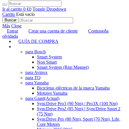
Ir al carrito
0 €
0
Toggle Dropdown
Carrito
Está vacío
Buscar
Más
Close
Entrar
Crear una cuenta de cliente
Contraseňa
olvidada
GUÍA DE COMPRA
TUNING
para Bosch
Smart System
Non Smart
Smart System (Rim Magnet)
para Avinox
para TQ
para Yamaha
Bicicletas eléctricas de la marca Yamaha
Motores Yamaha
para Giant
(Actual)
SyncDrive Pro3 (90 Nm) / Pro3X (100 Nm)
SyncDrive Pro2 (85 Nm) / SyncDrive Sport 2
(75 Nm)
SyncDrive Pro (80 Nm), Sport (70 Nm), Life,
Core Motors