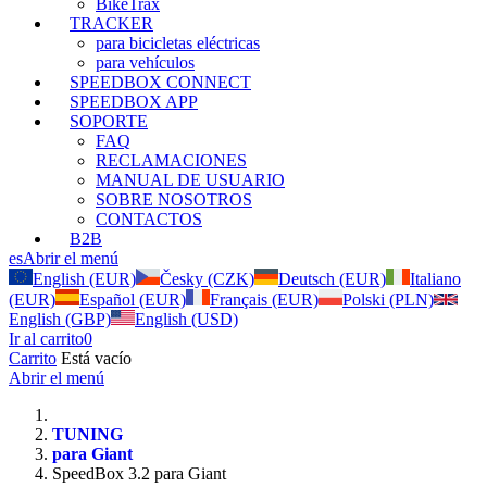
BikeTrax
TRACKER
para bicicletas eléctricas
para vehículos
SPEEDBOX CONNECT
SPEEDBOX APP
SOPORTE
FAQ
RECLAMACIONES
MANUAL DE USUARIO
SOBRE NOSOTROS
CONTACTOS
B2B
es
Abrir el menú
English (EUR)
Česky (CZK)
Deutsch (EUR)
Italiano
(EUR)
Español (EUR)
Français (EUR)
Polski (PLN)
English (GBP)
English (USD)
Ir al carrito
0
Carrito
Está vacío
Abrir el menú
TUNING
para Giant
SpeedBox 3.2 para Giant