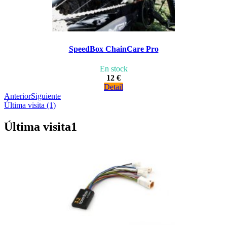
SpeedBox ChainCare Pro
En stock
12 €
Detail
Anterior
Siguiente
Última visita (1)
Última visita
1