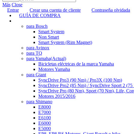
Más
Close
Entrar
Crear una cuenta de cliente
Contraseňa olvidada
GUÍA DE COMPRA
TUNING
para Bosch
Smart System
Non Smart
Smart System (Rim Magnet)
para Avinox
para TQ
para Yamaha
(Actual)
Bicicletas eléctricas de la marca Yamaha
Motores Yamaha
para Giant
SyncDrive Pro3 (90 Nm) / Pro3X (100 Nm)
SyncDrive Pro2 (85 Nm) / SyncDrive Sport 2 (7
SyncDrive Pro (80 Nm), Sport (70 Nm), Life, Cor
Motores 2015/2016
para Shimano
E8000
E7000
E6100
E6000
E5000
EP8, EP8 RS Motores, Giant Revolt e-bike