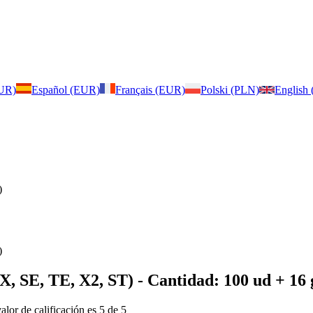
EUR)
Español (EUR)
Français (EUR)
Polski (PLN)
English
)
)
, SE, TE, X2, ST)
- Cantidad: 100 ud + 16 g
valor de calificación es 5 de 5