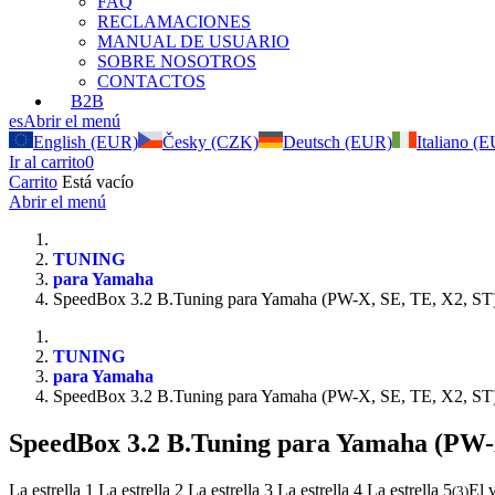
FAQ
RECLAMACIONES
MANUAL DE USUARIO
SOBRE NOSOTROS
CONTACTOS
B2B
es
Abrir el menú
English (EUR)
Česky (CZK)
Deutsch (EUR)
Italiano (
Ir al carrito
0
Carrito
Está vacío
Abrir el menú
TUNING
para Yamaha
SpeedBox 3.2 B.Tuning para Yamaha (PW-X, SE, TE, X2, ST
TUNING
para Yamaha
SpeedBox 3.2 B.Tuning para Yamaha (PW-X, SE, TE, X2, ST
SpeedBox 3.2 B.Tuning para Yamaha (PW-X
La estrella 1
La estrella 2
La estrella 3
La estrella 4
La estrella 5
El 
(
3
)