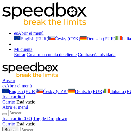
es
Abrir el menú
English (EUR)
Česky (CZK)
Deutsch (EUR)
Ital
Mi cuenta
Entrar
Crear una cuenta de cliente
Contraseňa olvidada
Buscar
es
Abrir el menú
English (EUR)
Česky (CZK)
Deutsch (EUR)
Italiano (
Ir al carrito
0
Carrito
Está vacío
Abrir el menú
Ir al carrito
0 €
0
Toggle Dropdown
Carrito
Está vacío
Buscar