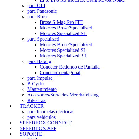
para OLI
para Panasonic
para Brose
Brose S-Mag Pro FIT
Motores Brose/Specialized
Motores Specialized SL
para Specialized
Motores Brose/Specialized
Motores Specialized SL
Motores Specialized 3.1
para Bafang
Conector Redondo de Pantalla
Conector pentagonal
para Impulse
B.Cyclo
Mantenimiento
Accesorios/Servicios/Merchandising
BikeTrax
TRACKER
para bicicletas eléctricas
para vehículos
SPEEDBOX CONNECT
SPEEDBOX APP
SOPORTE