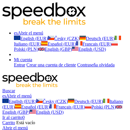
es
Abrir el menú
English (EUR)
Česky (CZK)
Deutsch (EUR)
Italiano (EUR)
Español (EUR)
Français (EUR)
Polski (PLN)
English (GBP)
English (USD)
Mi cuenta
Entrar
Crear una cuenta de cliente
Contraseňa olvidada
Buscar
es
Abrir el menú
English (EUR)
Česky (CZK)
Deutsch (EUR)
Italiano
(EUR)
Español (EUR)
Français (EUR)
Polski (PLN)
English (GBP)
English (USD)
Ir al carrito
0
Carrito
Está vacío
Abrir el menú