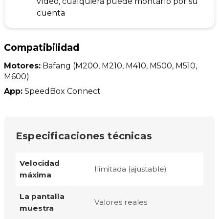
vídeo, cualquiera puede montarlo por su
cuenta
Compatibilidad
Motores:
Bafang
(M200, M210, M410, M500, M510,
M600)
App:
SpeedBox Connect
Especificaciones técnicas
Velocidad
Ilimitada (ajustable)
máxima
La pantalla
Valores reales
muestra