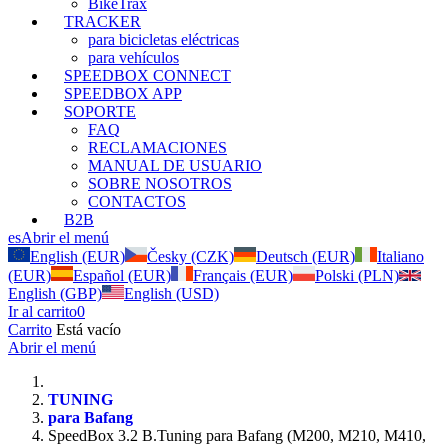
BikeTrax
TRACKER
para bicicletas eléctricas
para vehículos
SPEEDBOX CONNECT
SPEEDBOX APP
SOPORTE
FAQ
RECLAMACIONES
MANUAL DE USUARIO
SOBRE NOSOTROS
CONTACTOS
B2B
es
Abrir el menú
English (EUR)
Česky (CZK)
Deutsch (EUR)
Italiano
(EUR)
Español (EUR)
Français (EUR)
Polski (PLN)
English (GBP)
English (USD)
Ir al carrito
0
Carrito
Está vacío
Abrir el menú
TUNING
para Bafang
SpeedBox 3.2 B.Tuning para Bafang (M200, M210, M410,