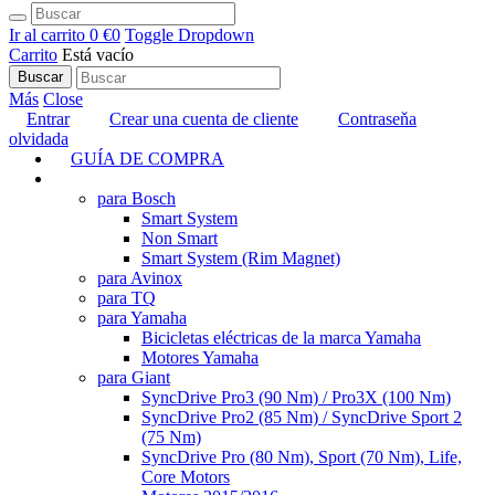
Ir al carrito
0 €
0
Toggle Dropdown
Carrito
Está vacío
Buscar
Más
Close
Entrar
Crear una cuenta de cliente
Contraseňa
olvidada
GUÍA DE COMPRA
TUNING
para Bosch
Smart System
Non Smart
Smart System (Rim Magnet)
para Avinox
para TQ
para Yamaha
Bicicletas eléctricas de la marca Yamaha
Motores Yamaha
para Giant
SyncDrive Pro3 (90 Nm) / Pro3X (100 Nm)
SyncDrive Pro2 (85 Nm) / SyncDrive Sport 2
(75 Nm)
SyncDrive Pro (80 Nm), Sport (70 Nm), Life,
Core Motors