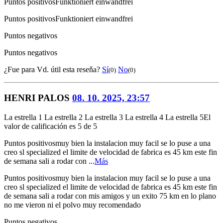
Puntos positivos
Funktioniert einwandfrei
Puntos positivos
Funktioniert einwandfrei
Puntos negativos
Puntos negativos
¿Fue para Vd. útil esta reseňa?
Sí
No
(0)
(0)
HENRI PALOS
08. 10. 2025, 23:57
La estrella 1
La estrella 2
La estrella 3
La estrella 4
La estrella 5
El
valor de calificación es 5 de 5
Puntos positivos
muy bien la instalacion muy facil se lo puse a una
creo sl specialized el limite de velocidad de fabrica es 45 km este fin
de semana sali a rodar con ...
Más
Puntos positivos
muy bien la instalacion muy facil se lo puse a una
creo sl specialized el limite de velocidad de fabrica es 45 km este fin
de semana sali a rodar con mis amigos y un exito 75 km en lo plano
no me vieron ni el polvo muy recomendado
Puntos negativos