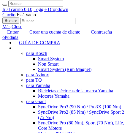
Ir al carrito
0 €
0
Toggle Dropdown
Carrito
Está vacío
Buscar
Más
Close
Entrar
Crear una cuenta de cliente
Contraseňa
olvidada
GUÍA DE COMPRA
TUNING
para Bosch
Smart System
Non Smart
Smart System (Rim Magnet)
para Avinox
para TQ
para Yamaha
Bicicletas eléctricas de la marca Yamaha
Motores Yamaha
para Giant
SyncDrive Pro3 (90 Nm) / Pro3X (100 Nm)
SyncDrive Pro2 (85 Nm) / SyncDrive Sport 2
(75 Nm)
SyncDrive Pro (80 Nm), Sport (70 Nm), Life,
Core Motors