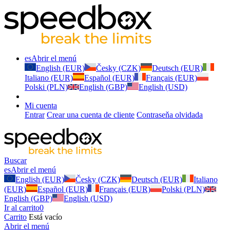
es
Abrir el menú
English (EUR)
Česky (CZK)
Deutsch (EUR)
Italiano (EUR)
Español (EUR)
Français (EUR)
Polski (PLN)
English (GBP)
English (USD)
Mi cuenta
Entrar
Crear una cuenta de cliente
Contraseňa olvidada
Buscar
es
Abrir el menú
English (EUR)
Česky (CZK)
Deutsch (EUR)
Italiano
(EUR)
Español (EUR)
Français (EUR)
Polski (PLN)
English (GBP)
English (USD)
Ir al carrito
0
Carrito
Está vacío
Abrir el menú