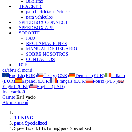
BikeTrax
TRACKER
para bicicletas eléctricas
para vehículos
SPEEDBOX CONNECT
SPEEDBOX APP
SOPORTE
FAQ
RECLAMACIONES
MANUAL DE USUARIO
SOBRE NOSOTROS
CONTACTOS
B2B
es
Abrir el menú
English (EUR)
Česky (CZK)
Deutsch (EUR)
Italiano
(EUR)
Español (EUR)
Français (EUR)
Polski (PLN)
English (GBP)
English (USD)
Ir al carrito
0
Carrito
Está vacío
Abrir el menú
TUNING
para Specialized
SpeedBox 3.1 B.Tuning para Specialized