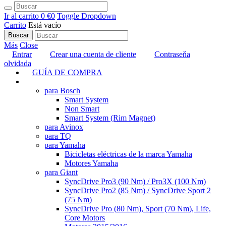
Ir al carrito
0 €
0
Toggle Dropdown
Carrito
Está vacío
Buscar
Más
Close
Entrar
Crear una cuenta de cliente
Contraseňa
olvidada
GUÍA DE COMPRA
TUNING
para Bosch
Smart System
Non Smart
Smart System (Rim Magnet)
para Avinox
para TQ
para Yamaha
Bicicletas eléctricas de la marca Yamaha
Motores Yamaha
para Giant
SyncDrive Pro3 (90 Nm) / Pro3X (100 Nm)
SyncDrive Pro2 (85 Nm) / SyncDrive Sport 2
(75 Nm)
SyncDrive Pro (80 Nm), Sport (70 Nm), Life,
Core Motors