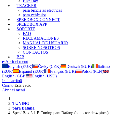
BikeTrax
TRACKER
para bicicletas eléctricas
para vehículos
SPEEDBOX CONNECT
SPEEDBOX APP
SOPORTE
FAQ
RECLAMACIONES
MANUAL DE USUARIO
SOBRE NOSOTROS
CONTACTOS
B2B
es
Abrir el menú
English (EUR)
Česky (CZK)
Deutsch (EUR)
Italiano
(EUR)
Español (EUR)
Français (EUR)
Polski (PLN)
English (GBP)
English (USD)
Ir al carrito
0
Carrito
Está vacío
Abrir el menú
TUNING
para Bafang
SpeedBox 3.1 B.Tuning para Bafang (conector de 4 pines)