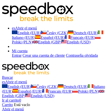
es
Abrir el menú
English (EUR)
Česky (CZK)
Deutsch (EUR)
Italiano (EUR)
Español (EUR)
Français (EUR)
Polski (PLN)
English (GBP)
English (USD)
Mi cuenta
Entrar
Crear una cuenta de cliente
Contraseňa olvidada
Buscar
es
Abrir el menú
English (EUR)
Česky (CZK)
Deutsch (EUR)
Italiano
(EUR)
Español (EUR)
Français (EUR)
Polski (PLN)
English (GBP)
English (USD)
Ir al carrito
0
Carrito
Está vacío
Abrir el menú