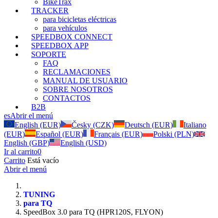
BikeTrax
TRACKER
para bicicletas eléctricas
para vehículos
SPEEDBOX CONNECT
SPEEDBOX APP
SOPORTE
FAQ
RECLAMACIONES
MANUAL DE USUARIO
SOBRE NOSOTROS
CONTACTOS
B2B
es
Abrir el menú
English (EUR)
Česky (CZK)
Deutsch (EUR)
Italiano
(EUR)
Español (EUR)
Français (EUR)
Polski (PLN)
English (GBP)
English (USD)
Ir al carrito
0
Carrito
Está vacío
Abrir el menú
TUNING
para TQ
SpeedBox 3.0 para TQ (HPR120S, FLYON)