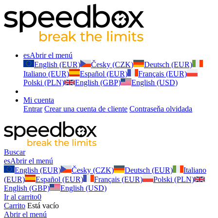
es
Abrir el menú
English (EUR)
Česky (CZK)
Deutsch (EUR)
Italiano (EUR)
Español (EUR)
Français (EUR)
Polski (PLN)
English (GBP)
English (USD)
Mi cuenta
Entrar
Crear una cuenta de cliente
Contraseňa olvidada
Buscar
es
Abrir el menú
English (EUR)
Česky (CZK)
Deutsch (EUR)
Italiano
(EUR)
Español (EUR)
Français (EUR)
Polski (PLN)
English (GBP)
English (USD)
Ir al carrito
0
Carrito
Está vacío
Abrir el menú