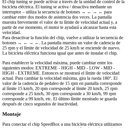
El chip tuning se puede activar a través de la unidad de control de la
bicicleta eléctrica. El tuning se activa / desactiva mediante un
interruptor – utiliza la secuencia de botones → ← → ← para
cambiar entre dos modos de asistencia dos veces. La pantalla
muestra brevemente el valor de tu límite de velocidad actual y, a
partir de ese momento, el motor te ayudará a alcanzar hasta esta
velocidad.
Para desactivar la función del chip, vuelve a utilizar la secuencia de
botones → ← → ←. La pantalla muestra un valor de cadencia de
25 rpm y el límite de velocidad de 25 km/h se enciende de nuevo.
La bicicleta eléctrica funciona igual que antes de instalar el chip.
Para establecer la velocidad máxima, puede cambiar entre los
siguientes modos: EXTREME - HIGH - MID - LOW - MID -
HIGH - EXTREME. Entonces se mostrará el límite de velocidad
actual. Para cambiar la velocidad máxima, gira la rueda 180°. El
valor de la cadencia de pedaleo de 15 rpm en pantalla corresponde
al límite 15 km/h, 20 rpm corresponde al límite 20 km/h, 25 rpm
corresponde a 25 km/h, 30 rpm corresponde a 30 km/h, 99 rpm
corresponde a 99 km/h, etc. El último límite mostrado se guarda
después de cinco segundos de inactividad.
Montaje
Para conectar el chip SpeedBox a una bicicleta eléctrica utilizamos