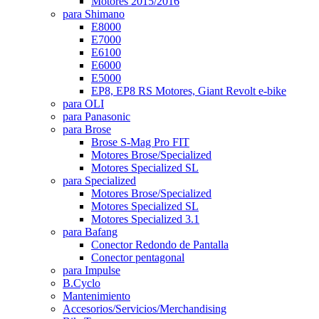
Motores 2015/2016
para Shimano
E8000
E7000
E6100
E6000
E5000
EP8, EP8 RS Motores, Giant Revolt e-bike
para OLI
para Panasonic
para Brose
Brose S-Mag Pro FIT
Motores Brose/Specialized
Motores Specialized SL
para Specialized
Motores Brose/Specialized
Motores Specialized SL
Motores Specialized 3.1
para Bafang
Conector Redondo de Pantalla
Conector pentagonal
para Impulse
B.Cyclo
Mantenimiento
Accesorios/Servicios/Merchandising