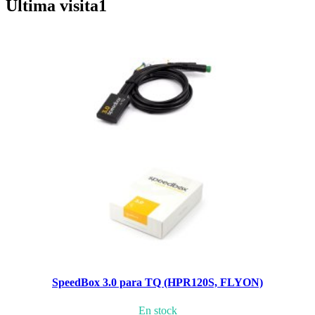
Última visita
1
SpeedBox 3.0 para TQ (HPR120S, FLYON)
En stock