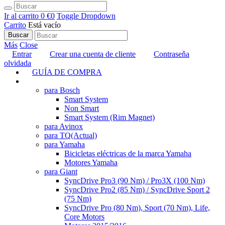
Ir al carrito
0 €
0
Toggle Dropdown
Carrito
Está vacío
Buscar
Más
Close
Entrar
Crear una cuenta de cliente
Contraseňa
olvidada
GUÍA DE COMPRA
TUNING
para Bosch
Smart System
Non Smart
Smart System (Rim Magnet)
para Avinox
para TQ
(Actual)
para Yamaha
Bicicletas eléctricas de la marca Yamaha
Motores Yamaha
para Giant
SyncDrive Pro3 (90 Nm) / Pro3X (100 Nm)
SyncDrive Pro2 (85 Nm) / SyncDrive Sport 2
(75 Nm)
SyncDrive Pro (80 Nm), Sport (70 Nm), Life,
Core Motors