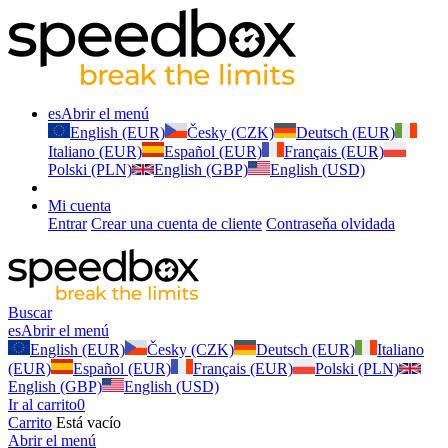
es
Abrir el menú
English (EUR)
Česky (CZK)
Deutsch (EUR)
Italiano (EUR)
Español (EUR)
Français (EUR)
Polski (PLN)
English (GBP)
English (USD)
Mi cuenta
Entrar
Crear una cuenta de cliente
Contraseňa olvidada
Buscar
es
Abrir el menú
English (EUR)
Česky (CZK)
Deutsch (EUR)
Italiano
(EUR)
Español (EUR)
Français (EUR)
Polski (PLN)
English (GBP)
English (USD)
Ir al carrito
0
Carrito
Está vacío
Abrir el menú