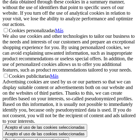
the data obtained through these cookies in a summary manner,
without the use of identifiers that point to specific users of our
website. If you turn off the use of analytical cookies in relation to
your visit, we lose the ability to analyze performance and optimize
our actions.
Cookies personalizadas
Más
We also use cookies and other technologies to tailor our business to
the needs and interests of our customers and prepare an exceptional
shopping experience for you. By using personalized cookies, we
can avoid explaining unwanted information, such as inappropriate
product recommendations or useless special offers. In addition, the
use of personalized cookies allows us to offer you additional
features, such as product recommendations tailored to your needs.
Cookies publicitarias
Más
Advertising cookies are used by us or our partners so that we can
display suitable content or advertisements both on our website and
on the websites of third parties. Thanks to this, we can create
profiles based on your interests, so-called pseudonymized profiles.
Based on this information, it is usually not possible to immediately
identify you, because only pseudonymized data is used. If you do
not consent, you will not be the recipient of content and ads tailored
to your interests.
Acepto el uso de las cookies seleccionadas
Acepto el uso de las cookies seleccionadas