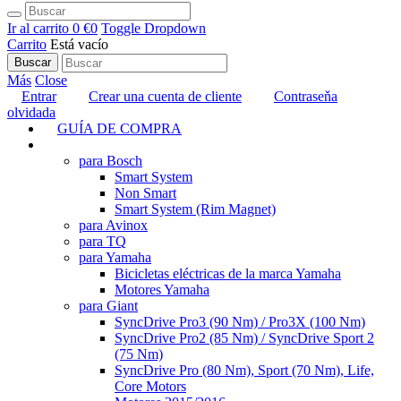
Ir al carrito
0 €
0
Toggle Dropdown
Carrito
Está vacío
Buscar
Más
Close
Entrar
Crear una cuenta de cliente
Contraseňa
olvidada
GUÍA DE COMPRA
TUNING
para Bosch
Smart System
Non Smart
Smart System (Rim Magnet)
para Avinox
para TQ
para Yamaha
Bicicletas eléctricas de la marca Yamaha
Motores Yamaha
para Giant
SyncDrive Pro3 (90 Nm) / Pro3X (100 Nm)
SyncDrive Pro2 (85 Nm) / SyncDrive Sport 2
(75 Nm)
SyncDrive Pro (80 Nm), Sport (70 Nm), Life,
Core Motors