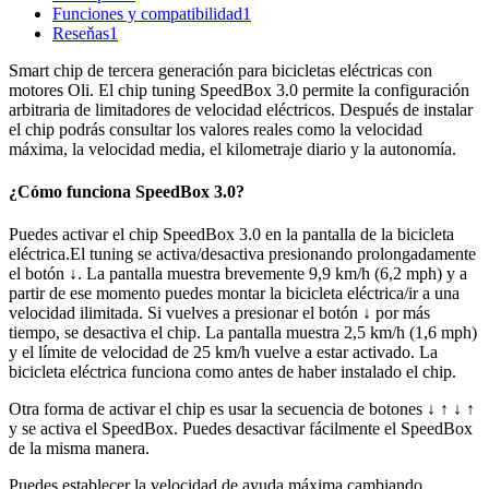
Funciones y compatibilidad
1
Reseňas
1
Smart chip de tercera generación para bicicletas eléctricas con
motores Oli. El chip tuning SpeedBox 3.0 permite la configuración
arbitraria de limitadores de velocidad eléctricos. Después de instalar
el chip podrás consultar los valores reales como la velocidad
máxima, la velocidad media, el kilometraje diario y la autonomía.
¿Cómo funciona SpeedBox 3.0?
Puedes activar el chip SpeedBox 3.0 en la pantalla de la bicicleta
eléctrica.El tuning se activa/desactiva presionando prolongadamente
el botón ↓. La pantalla muestra brevemente 9,9 km/h (6,2 mph) y a
partir de ese momento puedes montar la bicicleta eléctrica/ir a una
velocidad ilimitada. Si vuelves a presionar el botón ↓ por más
tiempo, se desactiva el chip. La pantalla muestra 2,5 km/h (1,6 mph)
y el límite de velocidad de 25 km/h vuelve a estar activado. La
bicicleta eléctrica funciona como antes de haber instalado el chip.
Otra forma de activar el chip es usar la secuencia de botones ↓ ↑ ↓ ↑
y se activa el SpeedBox. Puedes desactivar fácilmente el SpeedBox
de la misma manera.
Puedes establecer la velocidad de ayuda máxima cambiando