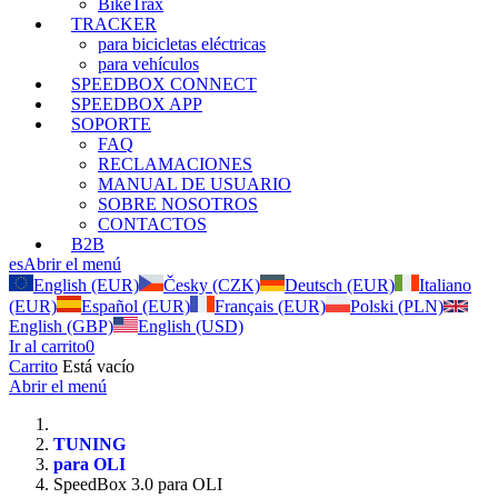
BikeTrax
TRACKER
para bicicletas eléctricas
para vehículos
SPEEDBOX CONNECT
SPEEDBOX APP
SOPORTE
FAQ
RECLAMACIONES
MANUAL DE USUARIO
SOBRE NOSOTROS
CONTACTOS
B2B
es
Abrir el menú
English (EUR)
Česky (CZK)
Deutsch (EUR)
Italiano
(EUR)
Español (EUR)
Français (EUR)
Polski (PLN)
English (GBP)
English (USD)
Ir al carrito
0
Carrito
Está vacío
Abrir el menú
TUNING
para OLI
SpeedBox 3.0 para OLI