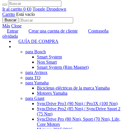
Ir al carrito
0 €
0
Toggle Dropdown
Carrito
Está vacío
Buscar
Más
Close
Entrar
Crear una cuenta de cliente
Contraseňa
olvidada
GUÍA DE COMPRA
TUNING
para Bosch
Smart System
Non Smart
Smart System (Rim Magnet)
para Avinox
para TQ
para Yamaha
Bicicletas eléctricas de la marca Yamaha
Motores Yamaha
para Giant
SyncDrive Pro3 (90 Nm) / Pro3X (100 Nm)
SyncDrive Pro2 (85 Nm) / SyncDrive Sport 2
(75 Nm)
SyncDrive Pro (80 Nm), Sport (70 Nm), Life,
Core Motors