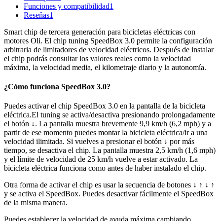
Funciones y compatibilidad
1
Reseňas
1
Smart chip de tercera generación para bicicletas eléctricas con
motores Oli. El chip tuning SpeedBox 3.0 permite la configuración
arbitraria de limitadores de velocidad eléctricos. Después de instalar
el chip podrás consultar los valores reales como la velocidad
máxima, la velocidad media, el kilometraje diario y la autonomía.
¿Cómo funciona SpeedBox 3.0?
Puedes activar el chip SpeedBox 3.0 en la pantalla de la bicicleta
eléctrica.El tuning se activa/desactiva presionando prolongadamente
el botón ↓. La pantalla muestra brevemente 9,9 km/h (6,2 mph) y a
partir de ese momento puedes montar la bicicleta eléctrica/ir a una
velocidad ilimitada. Si vuelves a presionar el botón ↓ por más
tiempo, se desactiva el chip. La pantalla muestra 2,5 km/h (1,6 mph)
y el límite de velocidad de 25 km/h vuelve a estar activado. La
bicicleta eléctrica funciona como antes de haber instalado el chip.
Otra forma de activar el chip es usar la secuencia de botones ↓ ↑ ↓ ↑
y se activa el SpeedBox. Puedes desactivar fácilmente el SpeedBox
de la misma manera.
Puedes establecer la velocidad de ayuda máxima cambiando