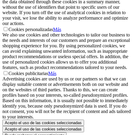
the data obtained through these cookies in a summary manner,
without the use of identifiers that point to specific users of our
website. If you turn off the use of analytical cookies in relation to
your visit, we lose the ability to analyze performance and optimize
our actions.
Cookies personalizadas
Más
We also use cookies and other technologies to tailor our business to
the needs and interests of our customers and prepare an exceptional
shopping experience for you. By using personalized cookies, we
can avoid explaining unwanted information, such as inappropriate
product recommendations or useless special offers. In addition, the
use of personalized cookies allows us to offer you additional
features, such as product recommendations tailored to your needs.
Cookies publicitarias
Más
Advertising cookies are used by us or our partners so that we can
display suitable content or advertisements both on our website and
on the websites of third parties. Thanks to this, we can create
profiles based on your interests, so-called pseudonymized profiles.
Based on this information, it is usually not possible to immediately
identify you, because only pseudonymized data is used. If you do
not consent, you will not be the recipient of content and ads tailored
to your interests.
Acepto el uso de las cookies seleccionadas
Acepto el uso de las cookies seleccionadas