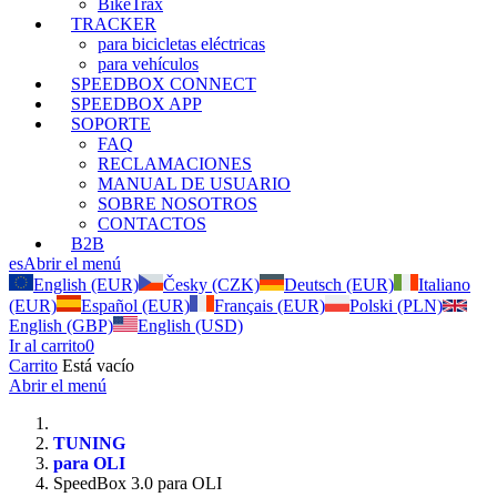
BikeTrax
TRACKER
para bicicletas eléctricas
para vehículos
SPEEDBOX CONNECT
SPEEDBOX APP
SOPORTE
FAQ
RECLAMACIONES
MANUAL DE USUARIO
SOBRE NOSOTROS
CONTACTOS
B2B
es
Abrir el menú
English (EUR)
Česky (CZK)
Deutsch (EUR)
Italiano
(EUR)
Español (EUR)
Français (EUR)
Polski (PLN)
English (GBP)
English (USD)
Ir al carrito
0
Carrito
Está vacío
Abrir el menú
TUNING
para OLI
SpeedBox 3.0 para OLI