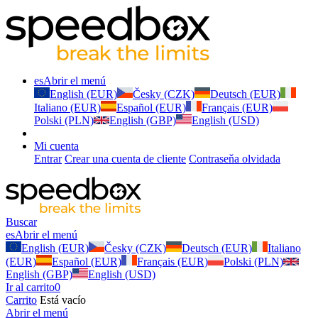
es
Abrir el menú
English (EUR)
Česky (CZK)
Deutsch (EUR)
Italiano (EUR)
Español (EUR)
Français (EUR)
Polski (PLN)
English (GBP)
English (USD)
Mi cuenta
Entrar
Crear una cuenta de cliente
Contraseňa olvidada
Buscar
es
Abrir el menú
English (EUR)
Česky (CZK)
Deutsch (EUR)
Italiano
(EUR)
Español (EUR)
Français (EUR)
Polski (PLN)
English (GBP)
English (USD)
Ir al carrito
0
Carrito
Está vacío
Abrir el menú