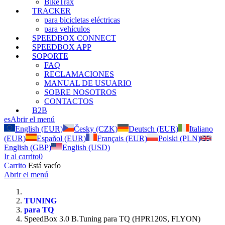
BikeTrax
TRACKER
para bicicletas eléctricas
para vehículos
SPEEDBOX CONNECT
SPEEDBOX APP
SOPORTE
FAQ
RECLAMACIONES
MANUAL DE USUARIO
SOBRE NOSOTROS
CONTACTOS
B2B
es
Abrir el menú
English (EUR)
Česky (CZK)
Deutsch (EUR)
Italiano
(EUR)
Español (EUR)
Français (EUR)
Polski (PLN)
English (GBP)
English (USD)
Ir al carrito
0
Carrito
Está vacío
Abrir el menú
TUNING
para TQ
SpeedBox 3.0 B.Tuning para TQ (HPR120S, FLYON)