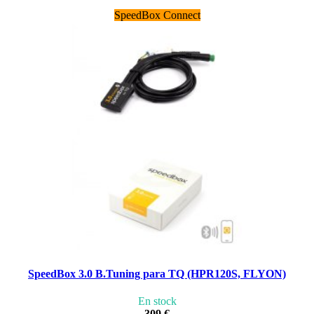
SpeedBox Connect
SpeedBox 3.0 B.Tuning para TQ (HPR120S, FLYON)
En stock
309 €