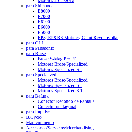
Motores 2015/2016
para Shimano
E8000
E7000
E6100
E6000
E5000
EP8, EP8 RS Motores, Giant Revolt e-bike
para OLI
para Panasonic
para Brose
Brose S-Mag Pro FIT
Motores Brose/Specialized
Motores Specialized SL
para Specialized
Motores Brose/Specialized
Motores Specialized SL
Motores Specialized 3.1
para Bafang
Conector Redondo de Pantalla
Conector pentagonal
para Impulse
B.Cyclo
Mantenimiento
Accesorios/Servicios/Merchandising