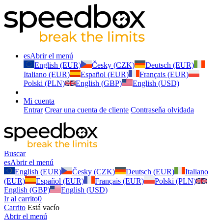
es
Abrir el menú
English (EUR)
Česky (CZK)
Deutsch (EUR)
Italiano (EUR)
Español (EUR)
Français (EUR)
Polski (PLN)
English (GBP)
English (USD)
Mi cuenta
Entrar
Crear una cuenta de cliente
Contraseňa olvidada
Buscar
es
Abrir el menú
English (EUR)
Česky (CZK)
Deutsch (EUR)
Italiano
(EUR)
Español (EUR)
Français (EUR)
Polski (PLN)
English (GBP)
English (USD)
Ir al carrito
0
Carrito
Está vacío
Abrir el menú