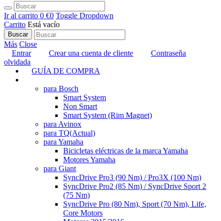
Ir al carrito
0 €
0
Toggle Dropdown
Carrito
Está vacío
Buscar
Más
Close
Entrar
Crear una cuenta de cliente
Contraseňa
olvidada
GUÍA DE COMPRA
TUNING
para Bosch
Smart System
Non Smart
Smart System (Rim Magnet)
para Avinox
para TQ
(Actual)
para Yamaha
Bicicletas eléctricas de la marca Yamaha
Motores Yamaha
para Giant
SyncDrive Pro3 (90 Nm) / Pro3X (100 Nm)
SyncDrive Pro2 (85 Nm) / SyncDrive Sport 2
(75 Nm)
SyncDrive Pro (80 Nm), Sport (70 Nm), Life,
Core Motors