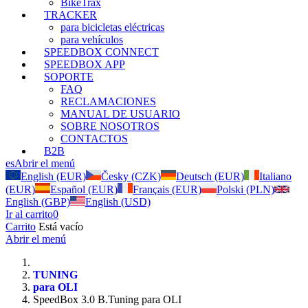
BikeTrax
TRACKER
para bicicletas eléctricas
para vehículos
SPEEDBOX CONNECT
SPEEDBOX APP
SOPORTE
FAQ
RECLAMACIONES
MANUAL DE USUARIO
SOBRE NOSOTROS
CONTACTOS
B2B
es
Abrir el menú
English (EUR)
Česky (CZK)
Deutsch (EUR)
Italiano
(EUR)
Español (EUR)
Français (EUR)
Polski (PLN)
English (GBP)
English (USD)
Ir al carrito
0
Carrito
Está vacío
Abrir el menú
TUNING
para OLI
SpeedBox 3.0 B.Tuning para OLI