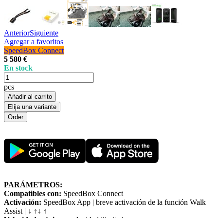
Anterior
Siguiente
Agregar a favoritos
SpeedBox Connect
5 580 €
En stock
pcs
Ańadir al carrito
Elija una variante
PARÁMETROS:
Compatibles con:
SpeedBox Connect
Activación:
SpeedBox App | breve activación de la función Walk
Assist | ↓ ↑↓ ↑