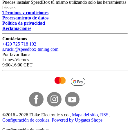
Puedes instalar SpeedBox tú mismo utilizando solo las herramientas
básicas.
Términos y condiciones
Procesamiento de datos
Política de privacidad
Reclamaciones
Contáctanos
+420 725 718 102
s.rucki@speedbox-tuning.com
Por favor llama
Lunes-Viernes
9:00-16:00 CET
©
2016 -
2026
Ebike Electronic s.r.o.
,
Mapa del sitio
,
RSS
,
Configuración de cookies
,
Powered by Upgates Shops
Configuración de cookies