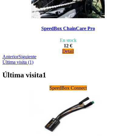
SpeedBox ChainCare Pro
En stock
12 €
Detail
Anterior
Siguiente
Última visita (1)
Última visita
1
SpeedBox Connect