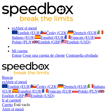
es
Abrir el menú
English (EUR)
Česky (CZK)
Deutsch (EUR)
Italiano (EUR)
Español (EUR)
Français (EUR)
Polski (PLN)
English (GBP)
English (USD)
Mi cuenta
Entrar
Crear una cuenta de cliente
Contraseňa olvidada
Buscar
es
Abrir el menú
English (EUR)
Česky (CZK)
Deutsch (EUR)
Italiano
(EUR)
Español (EUR)
Français (EUR)
Polski (PLN)
English (GBP)
English (USD)
Ir al carrito
0
Carrito
Está vacío
Abrir el menú