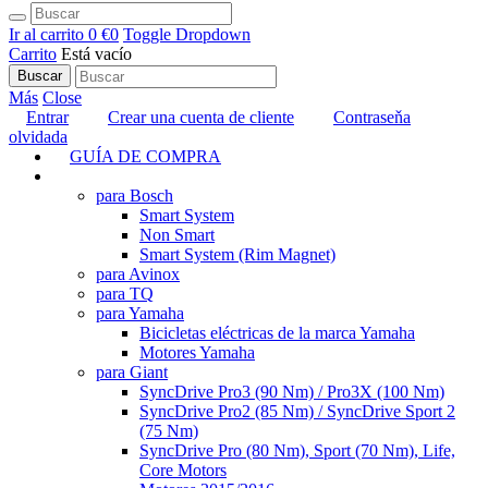
Ir al carrito
0 €
0
Toggle Dropdown
Carrito
Está vacío
Buscar
Más
Close
Entrar
Crear una cuenta de cliente
Contraseňa
olvidada
GUÍA DE COMPRA
TUNING
para Bosch
Smart System
Non Smart
Smart System (Rim Magnet)
para Avinox
para TQ
para Yamaha
Bicicletas eléctricas de la marca Yamaha
Motores Yamaha
para Giant
SyncDrive Pro3 (90 Nm) / Pro3X (100 Nm)
SyncDrive Pro2 (85 Nm) / SyncDrive Sport 2
(75 Nm)
SyncDrive Pro (80 Nm), Sport (70 Nm), Life,
Core Motors