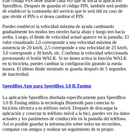
Este código PIN debe usarse cada vez que se inicia la aplicación
SpeedBox. Después de guardar el código PIN, también será pedido
de establecer la contraseña del servicio que le será útil en caso de
que olvide el PIN o si desea cambiar el PIN.
Puedes establecer la velocidad máxima de ayuda cambiando
gradualmente los modos tres niveles hacia abajo y luego tres hacia
arriba. Luego, el límite de velocidad actual aparece en la pantalla. El
valor visualizado 2,0 corresponde a una velocidad máxima de
asistencia de 20 km/h, 2,5 corresponde a una velocidad de 25 km/h,
3,0 corresponde a 30 km/h, etc. Confirma la velocidad seleccionada
presionando el botón WALK. Si no tienes activa la función WALK
en tu bicicleta, puedes cambiar la configuración girando la rueda
trasera. El último límite mostrado se guarda después de 5 segundos
de inactividad.
SpeedBox App para SpeedBox 3.0 B.Tuning
La aplicación SpeedBox diseñada específicamente para SpeedBox
3.0 B.Tuning utiliza la tecnología Bluetooth para conectar tu
bicicleta eléctrica a tu teléfono móvil. Después de descargar la
aplicación y conectar tu teléfono móvil a la bici, puedes ver los datos
actuales y los parámetros de conducción en la pantalla del teléfono.
Así es posible guardar la información sobre todos tus recorridos,
comparar con amigos y realizar un seguimiento de tu propio