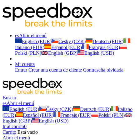
es
Abrir el menú
English (EUR)
Česky (CZK)
Deutsch (EUR)
Italiano (EUR)
Español (EUR)
Français (EUR)
Polski (PLN)
English (GBP)
English (USD)
Mi cuenta
Entrar
Crear una cuenta de cliente
Contraseňa olvidada
Buscar
es
Abrir el menú
English (EUR)
Česky (CZK)
Deutsch (EUR)
Italiano
(EUR)
Español (EUR)
Français (EUR)
Polski (PLN)
English (GBP)
English (USD)
Ir al carrito
0
Carrito
Está vacío
Abrir el menú