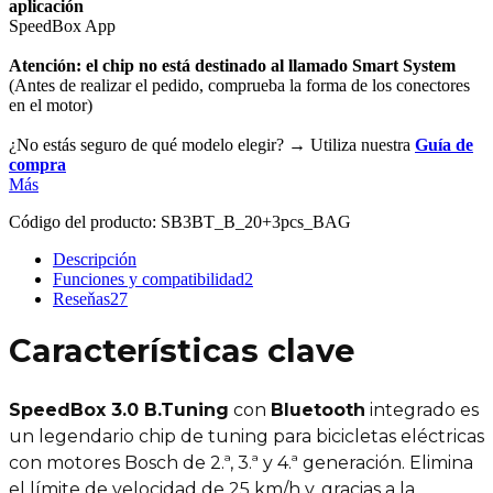
aplicación
SpeedBox App
Atención: el chip no está destinado al llamado Smart System
(Antes de realizar el pedido, comprueba la forma de los conectores
en el motor)
¿No estás seguro de qué modelo elegir? → Utiliza nuestra
Guía de
compra
Más
Código del producto:
SB3BT_B_20+3pcs_BAG
Descripción
Funciones y compatibilidad
2
Reseňas
27
Características clave
SpeedBox 3.0 B.Tuning
con
Bluetooth
integrado es
un legendario chip de tuning para bicicletas eléctricas
con motores Bosch de 2.ª, 3.ª y 4.ª generación. Elimina
el límite de velocidad de 25 km/h y, gracias a la