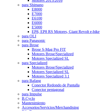
Motores 2015/2016
para Shimano
E8000
E7000
E6100
E6000
E5000
EP8, EP8 RS Motores, Giant Revolt e-bike
para OLI
para Panasonic
para Brose
Brose S-Mag Pro FIT
Motores Brose/Specialized
Motores Specialized SL
para Specialized
Motores Brose/Specialized
Motores Specialized SL
Motores Specialized 3.1
para Bafang
Conector Redondo de Pantalla
Conector pentagonal
para Impulse
B.Cyclo
Mantenimiento
Accesorios/Servicios/Merchandising