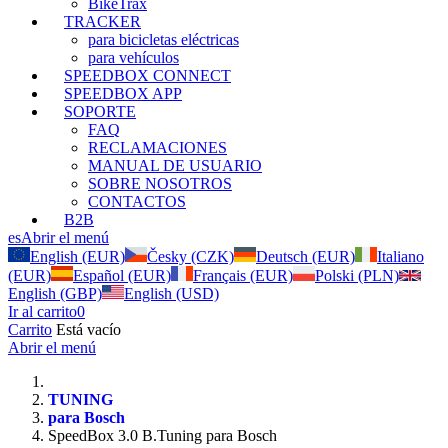
BikeTrax
TRACKER
para bicicletas eléctricas
para vehículos
SPEEDBOX CONNECT
SPEEDBOX APP
SOPORTE
FAQ
RECLAMACIONES
MANUAL DE USUARIO
SOBRE NOSOTROS
CONTACTOS
B2B
es
Abrir el menú
English (EUR)
Česky (CZK)
Deutsch (EUR)
Italiano
(EUR)
Español (EUR)
Français (EUR)
Polski (PLN)
English (GBP)
English (USD)
Ir al carrito
0
Carrito
Está vacío
Abrir el menú
TUNING
para Bosch
SpeedBox 3.0 B.Tuning para Bosch