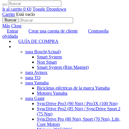
Ir al carrito
0 €
0
Toggle Dropdown
Carrito
Está vacío
Buscar
Más
Close
Entrar
Crear una cuenta de cliente
Contraseňa
olvidada
GUÍA DE COMPRA
TUNING
para Bosch
(Actual)
Smart System
Non Smart
Smart System (Rim Magnet)
para Avinox
para TQ
para Yamaha
Bicicletas eléctricas de la marca Yamaha
Motores Yamaha
para Giant
SyncDrive Pro3 (90 Nm) / Pro3X (100 Nm)
SyncDrive Pro2 (85 Nm) / SyncDrive Sport 2
(75 Nm)
SyncDrive Pro (80 Nm), Sport (70 Nm), Life,
Core Motors