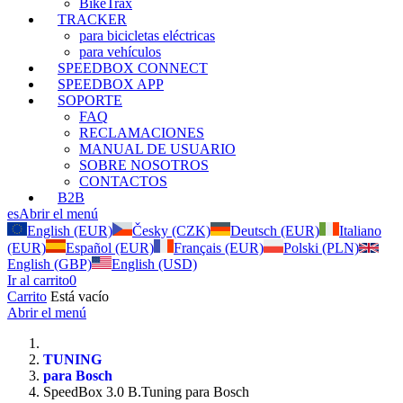
BikeTrax
TRACKER
para bicicletas eléctricas
para vehículos
SPEEDBOX CONNECT
SPEEDBOX APP
SOPORTE
FAQ
RECLAMACIONES
MANUAL DE USUARIO
SOBRE NOSOTROS
CONTACTOS
B2B
es
Abrir el menú
English (EUR)
Česky (CZK)
Deutsch (EUR)
Italiano
(EUR)
Español (EUR)
Français (EUR)
Polski (PLN)
English (GBP)
English (USD)
Ir al carrito
0
Carrito
Está vacío
Abrir el menú
TUNING
para Bosch
SpeedBox 3.0 B.Tuning para Bosch