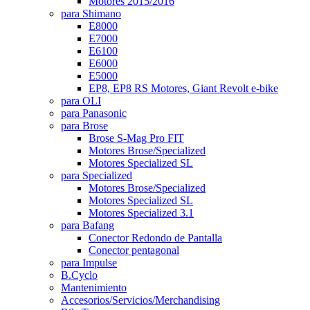
Motores 2015/2016
para Shimano
E8000
E7000
E6100
E6000
E5000
EP8, EP8 RS Motores, Giant Revolt e-bike
para OLI
para Panasonic
para Brose
Brose S-Mag Pro FIT
Motores Brose/Specialized
Motores Specialized SL
para Specialized
Motores Brose/Specialized
Motores Specialized SL
Motores Specialized 3.1
para Bafang
Conector Redondo de Pantalla
Conector pentagonal
para Impulse
B.Cyclo
Mantenimiento
Accesorios/Servicios/Merchandising