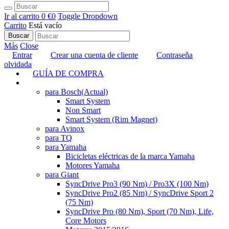
Ir al carrito
0 €
0
Toggle Dropdown
Carrito
Está vacío
Buscar
Más
Close
Entrar
Crear una cuenta de cliente
Contraseňa
olvidada
GUÍA DE COMPRA
TUNING
para Bosch
(Actual)
Smart System
Non Smart
Smart System (Rim Magnet)
para Avinox
para TQ
para Yamaha
Bicicletas eléctricas de la marca Yamaha
Motores Yamaha
para Giant
SyncDrive Pro3 (90 Nm) / Pro3X (100 Nm)
SyncDrive Pro2 (85 Nm) / SyncDrive Sport 2
(75 Nm)
SyncDrive Pro (80 Nm), Sport (70 Nm), Life,
Core Motors