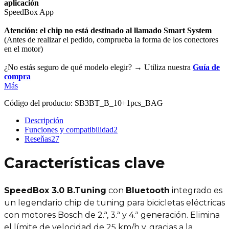
aplicación
SpeedBox App
Atención: el chip no está destinado al llamado Smart System
(Antes de realizar el pedido, comprueba la forma de los conectores
en el motor)
¿No estás seguro de qué modelo elegir? → Utiliza nuestra
Guía de
compra
Más
Código del producto:
SB3BT_B_10+1pcs_BAG
Descripción
Funciones y compatibilidad
2
Reseňas
27
Características clave
SpeedBox 3.0 B.Tuning
con
Bluetooth
integrado es
un legendario chip de tuning para bicicletas eléctricas
con motores Bosch de 2.ª, 3.ª y 4.ª generación. Elimina
el límite de velocidad de 25 km/h y, gracias a la