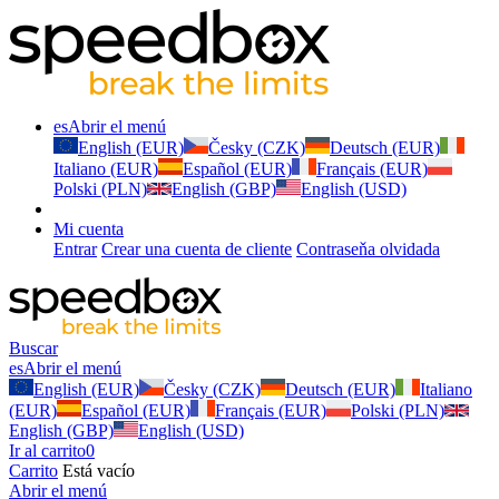
es
Abrir el menú
English (EUR)
Česky (CZK)
Deutsch (EUR)
Italiano (EUR)
Español (EUR)
Français (EUR)
Polski (PLN)
English (GBP)
English (USD)
Mi cuenta
Entrar
Crear una cuenta de cliente
Contraseňa olvidada
Buscar
es
Abrir el menú
English (EUR)
Česky (CZK)
Deutsch (EUR)
Italiano
(EUR)
Español (EUR)
Français (EUR)
Polski (PLN)
English (GBP)
English (USD)
Ir al carrito
0
Carrito
Está vacío
Abrir el menú