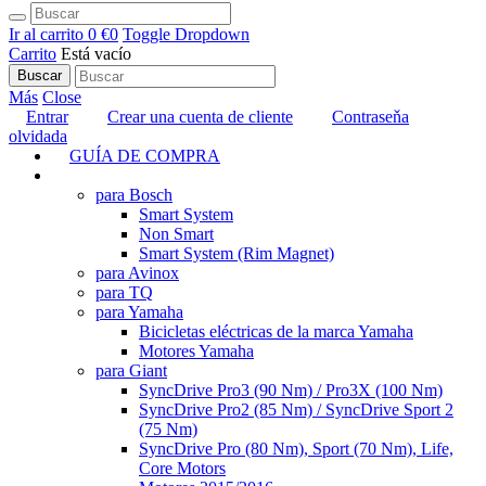
Ir al carrito
0 €
0
Toggle Dropdown
Carrito
Está vacío
Buscar
Más
Close
Entrar
Crear una cuenta de cliente
Contraseňa
olvidada
GUÍA DE COMPRA
TUNING
para Bosch
Smart System
Non Smart
Smart System (Rim Magnet)
para Avinox
para TQ
para Yamaha
Bicicletas eléctricas de la marca Yamaha
Motores Yamaha
para Giant
SyncDrive Pro3 (90 Nm) / Pro3X (100 Nm)
SyncDrive Pro2 (85 Nm) / SyncDrive Sport 2
(75 Nm)
SyncDrive Pro (80 Nm), Sport (70 Nm), Life,
Core Motors