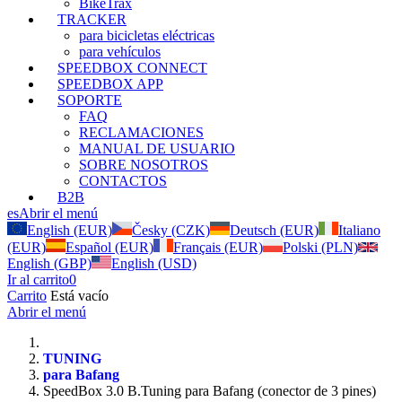
BikeTrax
TRACKER
para bicicletas eléctricas
para vehículos
SPEEDBOX CONNECT
SPEEDBOX APP
SOPORTE
FAQ
RECLAMACIONES
MANUAL DE USUARIO
SOBRE NOSOTROS
CONTACTOS
B2B
es
Abrir el menú
English (EUR)
Česky (CZK)
Deutsch (EUR)
Italiano
(EUR)
Español (EUR)
Français (EUR)
Polski (PLN)
English (GBP)
English (USD)
Ir al carrito
0
Carrito
Está vacío
Abrir el menú
TUNING
para Bafang
SpeedBox 3.0 B.Tuning para Bafang (conector de 3 pines)