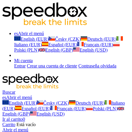
es
Abrir el menú
English (EUR)
Česky (CZK)
Deutsch (EUR)
Italiano (EUR)
Español (EUR)
Français (EUR)
Polski (PLN)
English (GBP)
English (USD)
Mi cuenta
Entrar
Crear una cuenta de cliente
Contraseňa olvidada
Buscar
es
Abrir el menú
English (EUR)
Česky (CZK)
Deutsch (EUR)
Italiano
(EUR)
Español (EUR)
Français (EUR)
Polski (PLN)
English (GBP)
English (USD)
Ir al carrito
0
Carrito
Está vacío
Abrir el menú