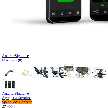
Anterior
Siguiente
Más fotos (8)
Anterior
Siguiente
Agregar a favoritos
SpeedBox Connect
27 900 €