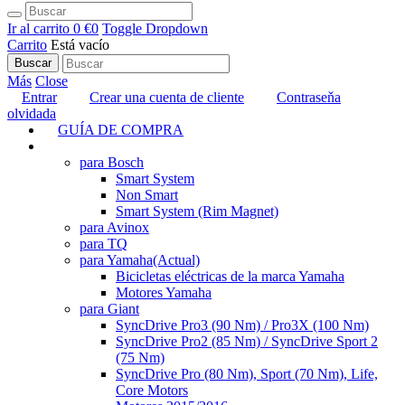
Ir al carrito
0 €
0
Toggle Dropdown
Carrito
Está vacío
Buscar
Más
Close
Entrar
Crear una cuenta de cliente
Contraseňa
olvidada
GUÍA DE COMPRA
TUNING
para Bosch
Smart System
Non Smart
Smart System (Rim Magnet)
para Avinox
para TQ
para Yamaha
(Actual)
Bicicletas eléctricas de la marca Yamaha
Motores Yamaha
para Giant
SyncDrive Pro3 (90 Nm) / Pro3X (100 Nm)
SyncDrive Pro2 (85 Nm) / SyncDrive Sport 2
(75 Nm)
SyncDrive Pro (80 Nm), Sport (70 Nm), Life,
Core Motors