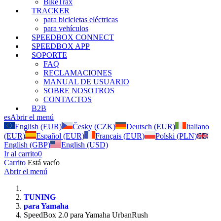
BikeTrax
TRACKER
para bicicletas eléctricas
para vehículos
SPEEDBOX CONNECT
SPEEDBOX APP
SOPORTE
FAQ
RECLAMACIONES
MANUAL DE USUARIO
SOBRE NOSOTROS
CONTACTOS
B2B
es
Abrir el menú
English (EUR)
Česky (CZK)
Deutsch (EUR)
Italiano
(EUR)
Español (EUR)
Français (EUR)
Polski (PLN)
English (GBP)
English (USD)
Ir al carrito
0
Carrito
Está vacío
Abrir el menú
TUNING
para Yamaha
SpeedBox 2.0 para Yamaha UrbanRush