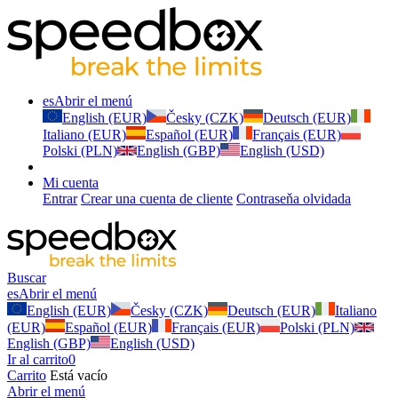
es
Abrir el menú
English (EUR)
Česky (CZK)
Deutsch (EUR)
Italiano (EUR)
Español (EUR)
Français (EUR)
Polski (PLN)
English (GBP)
English (USD)
Mi cuenta
Entrar
Crear una cuenta de cliente
Contraseňa olvidada
Buscar
es
Abrir el menú
English (EUR)
Česky (CZK)
Deutsch (EUR)
Italiano
(EUR)
Español (EUR)
Français (EUR)
Polski (PLN)
English (GBP)
English (USD)
Ir al carrito
0
Carrito
Está vacío
Abrir el menú