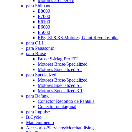
Motores 2015/2016
para Shimano
E8000
E7000
E6100
E6000
E5000
EP8, EP8 RS Motores, Giant Revolt e-bike
para OLI
para Panasonic
para Brose
Brose S-Mag Pro FIT
Motores Brose/Specialized
Motores Specialized SL
para Specialized
Motores Brose/Specialized
Motores Specialized SL
Motores Specialized 3.1
para Bafang
Conector Redondo de Pantalla
Conector pentagonal
para Impulse
B.Cyclo
Mantenimiento
Accesorios/Servicios/Merchandising