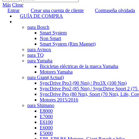
Más
Close
Entrar
Crear una cuenta de cliente
Contraseňa olvidada
GUÍA DE COMPRA
TUNING
para Bosch
Smart System
Non Smart
Smart System (Rim Magnet)
para Avinox
para TQ
para Yamaha
Bicicletas eléctricas de la marca Yamaha
Motores Yamaha
para Giant
(Actual)
SyncDrive Pro3 (90 Nm) / Pro3X (100 Nm)
SyncDrive Pro2 (85 Nm) / SyncDrive Sport 2 (7
SyncDrive Pro (80 Nm), Sport (70 Nm), Life, Cor
Motores 2015/2016
para Shimano
E8000
E7000
E6100
E6000
E5000
EP8, EP8 RS Motores, Giant Revolt e-bike