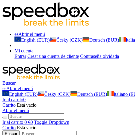
es
Abrir el menú
English (EUR)
Česky (CZK)
Deutsch (EUR)
Ital
Mi cuenta
Entrar
Crear una cuenta de cliente
Contraseňa olvidada
Buscar
es
Abrir el menú
English (EUR)
Česky (CZK)
Deutsch (EUR)
Italiano (
Ir al carrito
0
Carrito
Está vacío
Abrir el menú
Ir al carrito
0 €
0
Toggle Dropdown
Carrito
Está vacío
Buscar