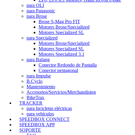
para OLI
para Panasonic
para Brose
Brose S-Mag Pro FIT
Motores Brose/Specialized
Motores Specialized SL
para Specialized
Motores Brose/Specialized
Motores Specialized SL
Motores Specialized 3.1
para Bafang
Conector Redondo de Pantalla
Conector pentagonal
para Impulse
B.Cyclo
Mantenimiento
Accesorios/Servicios/Merchandising
BikeTrax
TRACKER
para bicicletas eléctricas
para vehículos
SPEEDBOX CONNECT
SPEEDBOX APP
SOPORTE