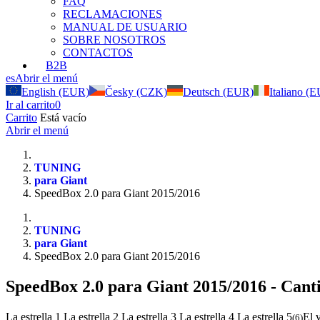
FAQ
RECLAMACIONES
MANUAL DE USUARIO
SOBRE NOSOTROS
CONTACTOS
B2B
es
Abrir el menú
English (EUR)
Česky (CZK)
Deutsch (EUR)
Italiano (
Ir al carrito
0
Carrito
Está vacío
Abrir el menú
TUNING
para Giant
SpeedBox 2.0 para Giant 2015/2016
TUNING
para Giant
SpeedBox 2.0 para Giant 2015/2016
SpeedBox 2.0 para Giant 2015/2016
- Canti
La estrella 1
La estrella 2
La estrella 3
La estrella 4
La estrella 5
El 
(
6
)