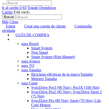
Ir al carrito
0 €
0
Toggle Dropdown
Carrito
Está vacío
Buscar
Más
Close
Entrar
Crear una cuenta de cliente
Contraseňa
olvidada
GUÍA DE COMPRA
TUNING
para Bosch
Smart System
Non Smart
Smart System (Rim Magnet)
para Avinox
para TQ
para Yamaha
Bicicletas eléctricas de la marca Yamaha
Motores Yamaha
para Giant
SyncDrive Pro3 (90 Nm) / Pro3X (100 Nm)
SyncDrive Pro2 (85 Nm) / SyncDrive Sport 2
(75 Nm)
SyncDrive Pro (80 Nm), Sport (70 Nm), Life,
Core Motors