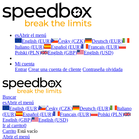
es
Abrir el menú
English (EUR)
Česky (CZK)
Deutsch (EUR)
Italiano (EUR)
Español (EUR)
Français (EUR)
Polski (PLN)
English (GBP)
English (USD)
Mi cuenta
Entrar
Crear una cuenta de cliente
Contraseňa olvidada
Buscar
es
Abrir el menú
English (EUR)
Česky (CZK)
Deutsch (EUR)
Italiano
(EUR)
Español (EUR)
Français (EUR)
Polski (PLN)
English (GBP)
English (USD)
Ir al carrito
0
Carrito
Está vacío
Abrir el menú