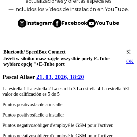
actualizaciones y ofertas especiales
— incluidos los vídeos de instalación en YouTube.
Instagram
Facebook
YouTube
Bluetooth/ SpeedBox Connect
SÍ
Jeżeli w silniku masz zajęte wszystkie porty E-Tube
OK
wybierz opcję "+E-Tube port
Pascal Allaer
21. 03. 2026, 18:20
La estrella 1
La estrella 2
La estrella 3
La estrella 4
La estrella 5
El
valor de calificación es 5 de 5
Puntos positivos
facile a installer
Puntos positivos
facile a installer
Puntos negativos
obliger d'employé le GSM pour l'activer.
Puntos negativos
obliger d'employé le GSM pour l'activer.