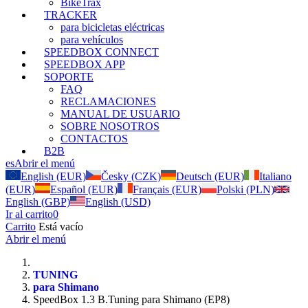
BikeTrax
TRACKER
para bicicletas eléctricas
para vehículos
SPEEDBOX CONNECT
SPEEDBOX APP
SOPORTE
FAQ
RECLAMACIONES
MANUAL DE USUARIO
SOBRE NOSOTROS
CONTACTOS
B2B
es
Abrir el menú
English (EUR)
Česky (CZK)
Deutsch (EUR)
Italiano
(EUR)
Español (EUR)
Français (EUR)
Polski (PLN)
English (GBP)
English (USD)
Ir al carrito
0
Carrito
Está vacío
Abrir el menú
TUNING
para Shimano
SpeedBox 1.3 B.Tuning para Shimano (EP8)