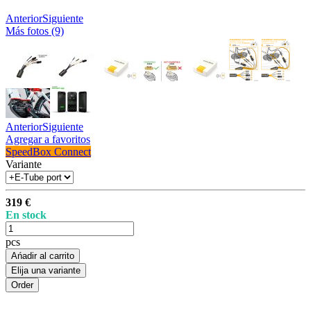
Anterior
Siguiente
Más fotos (9)
Anterior
Siguiente
Agregar a favoritos
SpeedBox Connect
Variante
319 €
En stock
pcs
Ańadir al carrito
Elija una variante