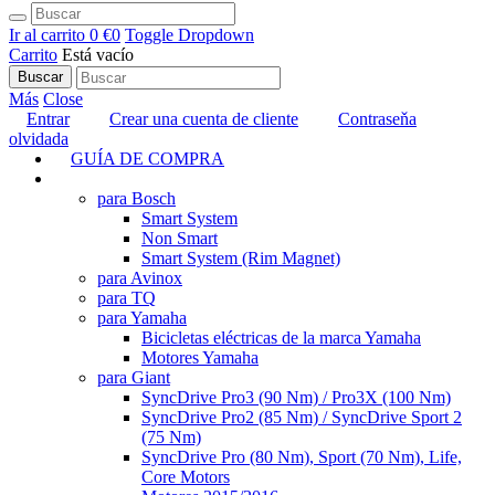
Ir al carrito
0 €
0
Toggle Dropdown
Carrito
Está vacío
Buscar
Más
Close
Entrar
Crear una cuenta de cliente
Contraseňa
olvidada
GUÍA DE COMPRA
TUNING
para Bosch
Smart System
Non Smart
Smart System (Rim Magnet)
para Avinox
para TQ
para Yamaha
Bicicletas eléctricas de la marca Yamaha
Motores Yamaha
para Giant
SyncDrive Pro3 (90 Nm) / Pro3X (100 Nm)
SyncDrive Pro2 (85 Nm) / SyncDrive Sport 2
(75 Nm)
SyncDrive Pro (80 Nm), Sport (70 Nm), Life,
Core Motors