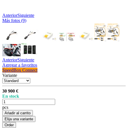
Anterior
Siguiente
Más fotos (9)
Anterior
Siguiente
Agregar a favoritos
SpeedBox Connect
Variante
30 900 €
En stock
pcs
Ańadir al carrito
Elija una variante