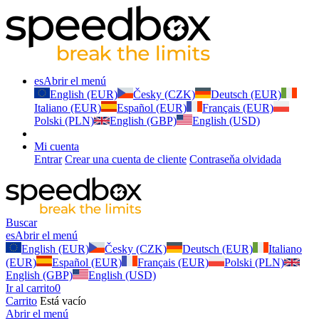
es
Abrir el menú
English (EUR)
Česky (CZK)
Deutsch (EUR)
Italiano (EUR)
Español (EUR)
Français (EUR)
Polski (PLN)
English (GBP)
English (USD)
Mi cuenta
Entrar
Crear una cuenta de cliente
Contraseňa olvidada
Buscar
es
Abrir el menú
English (EUR)
Česky (CZK)
Deutsch (EUR)
Italiano
(EUR)
Español (EUR)
Français (EUR)
Polski (PLN)
English (GBP)
English (USD)
Ir al carrito
0
Carrito
Está vacío
Abrir el menú