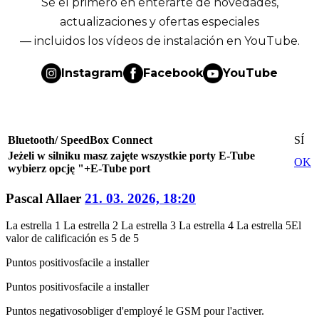
Sé el primero en enterarte de novedades,
actualizaciones y ofertas especiales
— incluidos los vídeos de instalación en YouTube.
Instagram
Facebook
YouTube
Bluetooth/ SpeedBox Connect
SÍ
Jeżeli w silniku masz zajęte wszystkie porty E-Tube
OK
wybierz opcję "+E-Tube port
Pascal Allaer
21. 03. 2026, 18:20
La estrella 1
La estrella 2
La estrella 3
La estrella 4
La estrella 5
El
valor de calificación es 5 de 5
Puntos positivos
facile a installer
Puntos positivos
facile a installer
Puntos negativos
obliger d'employé le GSM pour l'activer.