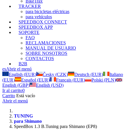
BikeTrax
TRACKER
para bicicletas eléctricas
para vehículos
SPEEDBOX CONNECT
SPEEDBOX APP
SOPORTE
FAQ
RECLAMACIONES
MANUAL DE USUARIO
SOBRE NOSOTROS
CONTACTOS
B2B
es
Abrir el menú
English (EUR)
Česky (CZK)
Deutsch (EUR)
Italiano
(EUR)
Español (EUR)
Français (EUR)
Polski (PLN)
English (GBP)
English (USD)
Ir al carrito
0
Carrito
Está vacío
Abrir el menú
TUNING
para Shimano
SpeedBox 1.3 B.Tuning para Shimano (EP8)