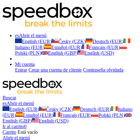
es
Abrir el menú
English (EUR)
Česky (CZK)
Deutsch (EUR)
Italiano (EUR)
Español (EUR)
Français (EUR)
Polski (PLN)
English (GBP)
English (USD)
Mi cuenta
Entrar
Crear una cuenta de cliente
Contraseňa olvidada
Buscar
es
Abrir el menú
English (EUR)
Česky (CZK)
Deutsch (EUR)
Italiano
(EUR)
Español (EUR)
Français (EUR)
Polski (PLN)
English (GBP)
English (USD)
Ir al carrito
0
Carrito
Está vacío
Abrir el menú