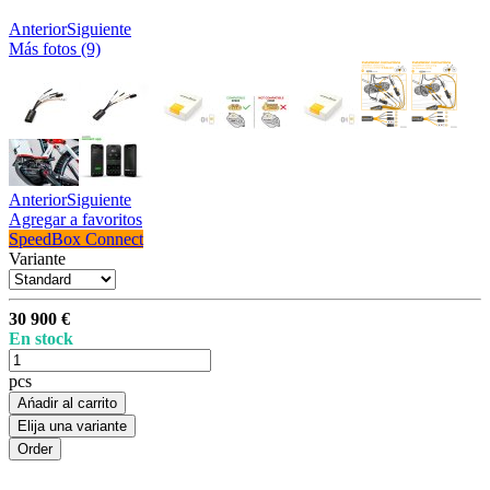
Anterior
Siguiente
Más fotos (9)
Anterior
Siguiente
Agregar a favoritos
SpeedBox Connect
Variante
30 900 €
En stock
pcs
Ańadir al carrito
Elija una variante