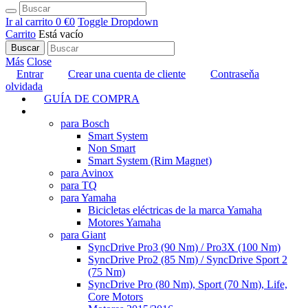
Ir al carrito
0 €
0
Toggle Dropdown
Carrito
Está vacío
Buscar
Más
Close
Entrar
Crear una cuenta de cliente
Contraseňa
olvidada
GUÍA DE COMPRA
TUNING
para Bosch
Smart System
Non Smart
Smart System (Rim Magnet)
para Avinox
para TQ
para Yamaha
Bicicletas eléctricas de la marca Yamaha
Motores Yamaha
para Giant
SyncDrive Pro3 (90 Nm) / Pro3X (100 Nm)
SyncDrive Pro2 (85 Nm) / SyncDrive Sport 2
(75 Nm)
SyncDrive Pro (80 Nm), Sport (70 Nm), Life,
Core Motors