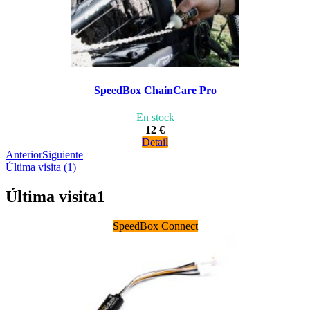
SpeedBox ChainCare Pro
En stock
12 €
Detail
Anterior
Siguiente
Última visita (1)
Última visita
1
SpeedBox Connect