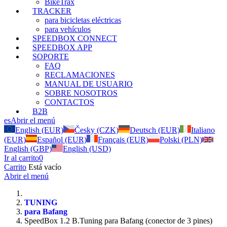
BikeTrax
TRACKER
para bicicletas eléctricas
para vehículos
SPEEDBOX CONNECT
SPEEDBOX APP
SOPORTE
FAQ
RECLAMACIONES
MANUAL DE USUARIO
SOBRE NOSOTROS
CONTACTOS
B2B
es
Abrir el menú
English (EUR)
Česky (CZK)
Deutsch (EUR)
Italiano
(EUR)
Español (EUR)
Français (EUR)
Polski (PLN)
English (GBP)
English (USD)
Ir al carrito
0
Carrito
Está vacío
Abrir el menú
TUNING
para Bafang
SpeedBox 1.2 B.Tuning para Bafang (conector de 3 pines)