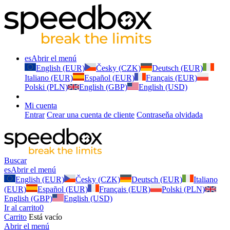
es
Abrir el menú
English (EUR)
Česky (CZK)
Deutsch (EUR)
Italiano (EUR)
Español (EUR)
Français (EUR)
Polski (PLN)
English (GBP)
English (USD)
Mi cuenta
Entrar
Crear una cuenta de cliente
Contraseňa olvidada
Buscar
es
Abrir el menú
English (EUR)
Česky (CZK)
Deutsch (EUR)
Italiano
(EUR)
Español (EUR)
Français (EUR)
Polski (PLN)
English (GBP)
English (USD)
Ir al carrito
0
Carrito
Está vacío
Abrir el menú